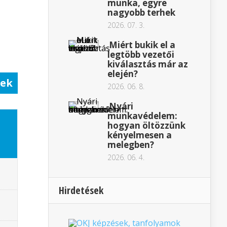
munka, egyre
nagyobb terhek
2026. 07. 3.
Miért bukik el a
legtöbb vezetői
kiválasztás már az
elején?
sek
2026. 06. 8.
Nyári
munkavédelem:
hogyan öltözzünk
kényelmesen a
melegben?
2026. 06. 4.
Hirdetések