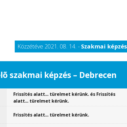
Közzétéve 2021. 08. 14. -
Szakmai képzé
lõ szakmai képzés – Debrecen
Frissítés alatt... türelmet kérünk. és Frissítés
alatt... türelmet kérünk.
Frissítés alatt... türelmet kérünk.