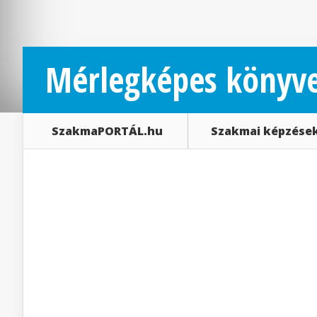
Mérlegképes könyve
SzakmaPORTÁL.hu
Szakmai képzése