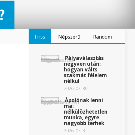
?
Friss
Népszerű
Random
Pályaválasztás
negyven után:
hogyan válts
szakmát félelem
nélkül
2026. 07. 30.
Ápolónak lenni
ma:
nélkülözhetetlen
munka, egyre
nagyobb terhek
2026. 07. 3.