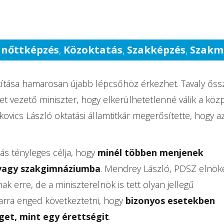
lnőttképzés
,
Közoktatás
,
Szakképzés
,
Szakm
akítása hamarosan újabb lépcsőhöz érkezhet. Tavaly őss
et vezető miniszter, hogy elkerülhetetlenné válik a köz
lkovics László oktatási államtitkár megerősítette, hogy a
tás tényleges célja, hogy
minél többen menjenek
 vagy szakgimnáziumba
. Mendrey László, PDSZ elnök
ak erre, de a miniszterelnök is tett olyan jellegű
 arra enged következtetni, hogy
bizonyos esetekben
et, mint egy érettségit
.