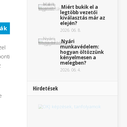
Miért bukik el a
legtöbb vezetői
kiválasztás már az
elején?
ák
2026. 06. 8.
Nyári
munkavédelem:
zel
hogyan öltözzünk
ponti
kényelmesen a
melegben?
z
2026. 06. 4.
Hirdetések
e