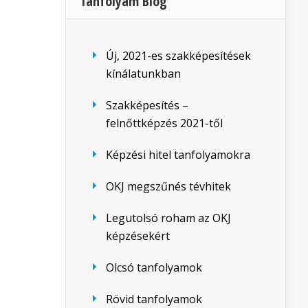
Tanfolyam Blog
Új, 2021-es szakképesítések
kínálatunkban
Szakképesítés –
felnőttképzés 2021-től
Képzési hitel tanfolyamokra
OKJ megszűnés tévhitek
Legutolsó roham az OKJ
képzésekért
Olcsó tanfolyamok
Rövid tanfolyamok