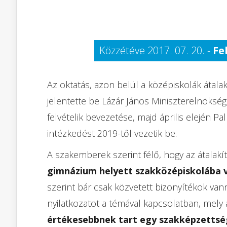
Közzétéve 2017. 07. 20. -
Fe
Az oktatás, azon belül a középiskolák átal
jelentette be Lázár János Miniszterelnökség
felvételik bevezetése, majd április elején Pa
intézkedést 2019-től vezetik be.
A szakemberek szerint félő, hogy az átalakí
gimnázium helyett szakközépiskolába
szerint bár csak közvetett bizonyítékok vann
nyilatkozatot a témával kapcsolatban, mely
értékesebbnek tart egy szakképzettség