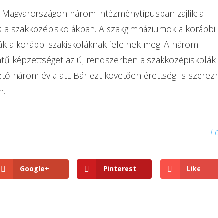
 Magyarországon három intézménytípusban zajlik: a
a szakközépiskolákban. A szakgimnáziumok a korábbi
ák a korábbi szakiskoláknak felelnek meg. A három
ntű képzettséget az új rendszerben a szakközépiskolák
tő három év alatt. Bár ezt követően érettségi is szerez
n.
F
Google+
Pinterest
Like