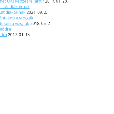
et OKJ képzésre járni?
2017. 01. 28.
sult diákoknak
2021. 09. 2.
teken a vizsgák
2018. 05. 2.
ódra
2017. 01. 15.