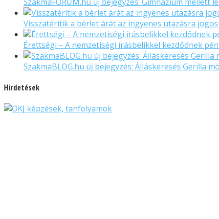
SzakmaFÓRUM.hu új bejegyzés: Gimnázium mellett leh
Visszatérítik a bérlet árát az ingyenes utazásra jogo
Érettségi – A nemzetiségi írásbelikkel kezdődnek pén
SzakmaBLOG.hu új bejegyzés: Álláskeresés Gerilla m
Hirdetések