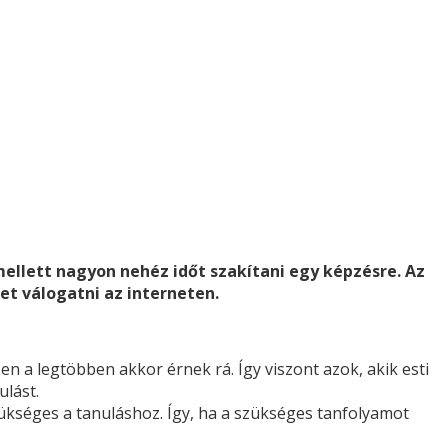
ellett nagyon nehéz időt szakítani egy képzésre. Az
t válogatni az interneten.
n a legtöbben akkor érnek rá. Így viszont azok, akik esti
lást.
ükséges a tanuláshoz. Így, ha a szükséges tanfolyamot