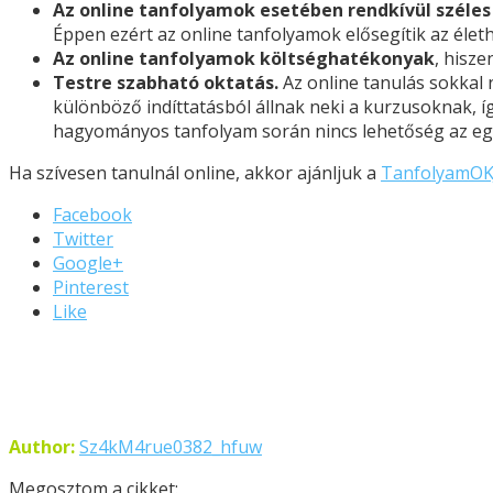
Az online tanfolyamok esetében rendkívül széles
Éppen ezért az online tanfolyamok elősegítik az életh
Az online tanfolyamok költséghatékonyak
, hisz
Testre szabható oktatás.
Az online tanulás sokkal
különböző indíttatásból állnak neki a kurzusoknak, így
hagyományos tanfolyam során nincs lehetőség az egy
Ha szívesen tanulnál online, akkor ajánljuk a
TanfolyamOKJ
Facebook
Twitter
Google+
Pinterest
Like
Author:
Sz4kM4rue0382_hfuw
Megosztom a cikket: