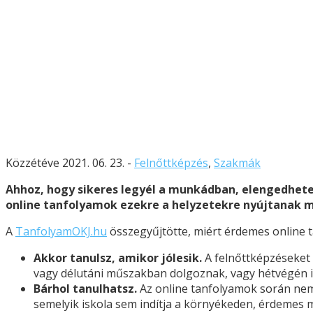
Közzétéve 2021. 06. 23. -
Felnőttképzés
,
Szakmák
Ahhoz, hogy sikeres legyél a munkádban, elengedhetet
online tanfolyamok ezekre a helyzetekre nyújtanak m
A
TanfolyamOKJ.hu
összegyűjtötte, miért érdemes online t
Akkor tanulsz, amikor jólesik.
A felnőttképzéseket 
vagy délutáni műszakban dolgoznak, vagy hétvégén i
Bárhol tanulhatsz.
Az online tanfolyamok során nem 
semelyik iskola sem indítja a környékeden, érdemes 