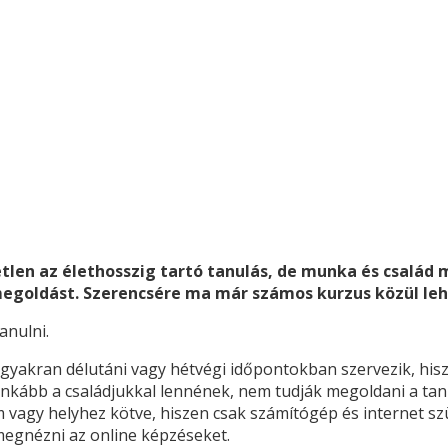
len az élethosszig tartó tanulás, de munka és család m
egoldást. Szerencsére ma már számos kurzus közül lehe
anulni.
gyakran délutáni vagy hétvégi időpontokban szervezik, hisze
nkább a családjukkal lennének, nem tudják megoldani a tanu
vagy helyhez kötve, hiszen csak számítógép és internet sz
megnézni az online képzéseket.