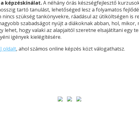
 a képzéskínálat.
A néhány órás készségfejlesztő kurzusok
osszig tartó tanulást, lehetőséged lesz a folyamatos fejlődé
en nincs szükség tankönyvekre, ráadásul az útiköltségen is 
 nagyobb szabadságot nyújt a diákoknak abban, hol, mikor, 
 lehet, hogy valaki az alapjaitól szeretne elsajátítani egy 
éni igények kielégítésére.
 oldalt
, ahol számos online képzés közt válogathatsz.