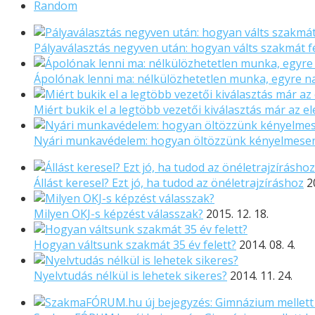
Random
Pályaválasztás negyven után: hogyan válts szakmát f
Ápolónak lenni ma: nélkülözhetetlen munka, egyre 
Miért bukik el a legtöbb vezetői kiválasztás már az el
Nyári munkavédelem: hogyan öltözzünk kényelmese
Állást keresel? Ezt jó, ha tudod az önéletrajzíráshoz
2
Milyen OKJ-s képzést válasszak?
2015. 12. 18.
Hogyan váltsunk szakmát 35 év felett?
2014. 08. 4.
Nyelvtudás nélkül is lehetek sikeres?
2014. 11. 24.