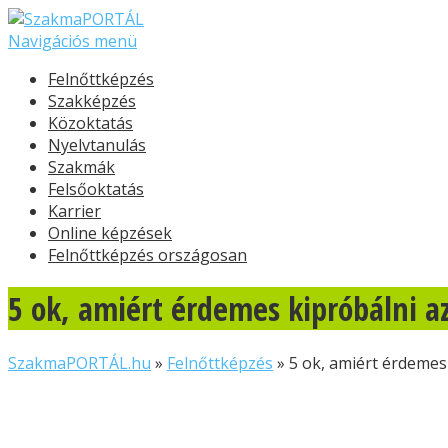
Navigációs menü
Felnőttképzés
Szakképzés
Közoktatás
Nyelvtanulás
Szakmák
Felsőoktatás
Karrier
Online képzések
Felnőttképzés országosan
5 ok, amiért érdemes kipróbálni az
SzakmaPORTÁL.hu
»
Felnőttképzés
»
5 ok, amiért érdemes 