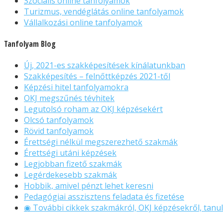
Szociális online tanfolyamok
Turizmus, vendéglátás online tanfolyamok
Vállalkozási online tanfolyamok
Tanfolyam Blog
Új, 2021-es szakképesítések kínálatunkban
Szakképesítés – felnőttképzés 2021-től
Képzési hitel tanfolyamokra
OKJ megszűnés tévhitek
Legutolsó roham az OKJ képzésekért
Olcsó tanfolyamok
Rövid tanfolyamok
Érettségi nélkül megszerezhető szakmák
Érettségi utáni képzések
Legjobban fizető szakmák
Legérdekesebb szakmák
Hobbik, amivel pénzt lehet keresni
Pedagógiai asszisztens feladata és fizetése
◉ További cikkek szakmákról, OKJ képzésekről, tanul