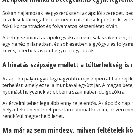
Sokan hajlamosak leegyszerűsíteni az ápolói szerepet, pedi
kezelések támogatása, az orvosi utasítások pontos követé
fokú koncentrációt és folyamatos készenlétet kíván.
A beteg számára az ápoló gyakran nemcsak szakember, han
egy nehéz pillanatban, és sok esetben a gyógyulás folyamat
kevés, a terhek viszont egyre nagyobbak.
A hivatás szépsége mellett a túlterheltség i
Az ápolói pálya egyik legnagyobb ereje éppen abban rejli
terhelést, amely ezzel a munkával együtt jár. A magas bete
nyomást helyeznek az ebben a szakmában dolgozókra.
Az érzelmi teher legalább ennyire jelentős. Az ápolók nap 
helyzeteket nem lehet pusztán rutinnal kezelni, hiszen min
rendkívül megterhelő lehet.
Ma már az sem mindegy, milyen feltételek köz