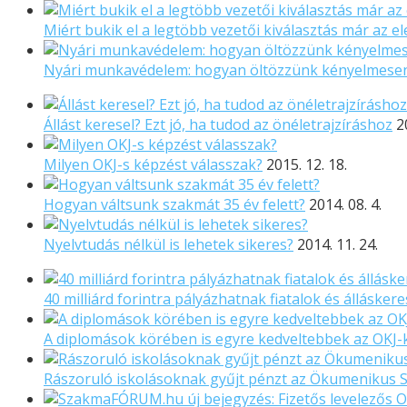
Miért bukik el a legtöbb vezetői kiválasztás már az el
Nyári munkavédelem: hogyan öltözzünk kényelmese
Állást keresel? Ezt jó, ha tudod az önéletrajzíráshoz
2
Milyen OKJ-s képzést válasszak?
2015. 12. 18.
Hogyan váltsunk szakmát 35 év felett?
2014. 08. 4.
Nyelvtudás nélkül is lehetek sikeres?
2014. 11. 24.
40 milliárd forintra pályázhatnak fiatalok és állásker
A diplomások körében is egyre kedveltebbek az OKJ
Rászoruló iskolásoknak gyűjt pénzt az Ökumenikus 