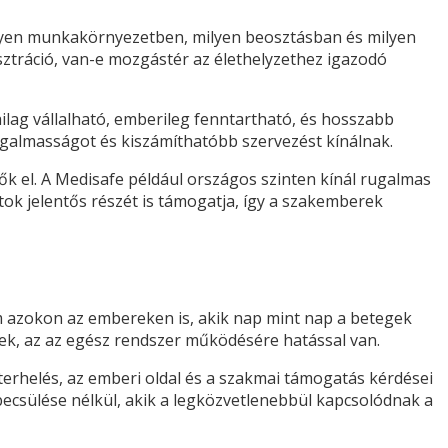
lyen munkakörnyezetben, milyen beosztásban és milyen
ztráció, van-e mozgástér az élethelyzethez igazodó
ag vállalható, emberileg fenntartható, és hosszabb
galmasságot és kiszámíthatóbb szervezést kínálnak.
ők el. A Medisafe például országos szinten kínál rugalmas
ok jelentős részét is támogatja, így a szakemberek
m azokon az embereken is, akik nap mint nap a betegek
nek, az az egész rendszer működésére hatással van.
terhelés, az emberi oldal és a szakmai támogatás kérdései
csülése nélkül, akik a legközvetlenebbül kapcsolódnak a