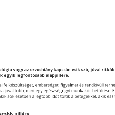
lógia vagy az orvoshiány kapcsán esik szó, jóval ritká
 egyik legfontosabb alappillére.
felkészültséget, emberséget, figyelmet és rendkívüli terhel
jóval több, mint egy egészségügyi munkakör betöltése. Ez a
 akik sok esetben a legtöbb időt töltik a betegekkel, akik és
sabb pillére