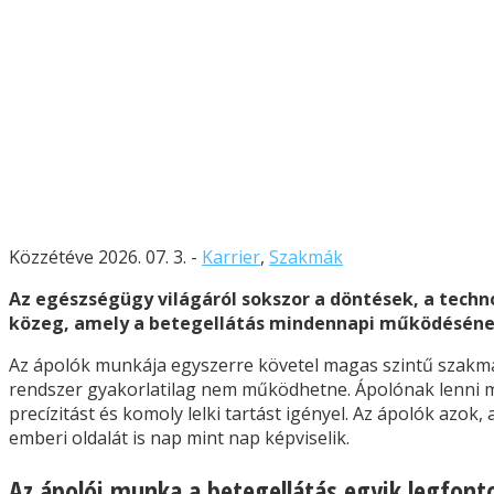
Közzétéve 2026. 07. 3. -
Karrier
,
Szakmák
Az egészségügy világáról sokszor a döntések, a techno
közeg, amely a betegellátás mindennapi működésének
Az ápolók munkája egyszerre követel magas szintű szakmai 
rendszer gyakorlatilag nem működhetne. Ápolónak lenni ma 
precízitást és komoly lelki tartást igényel. Az ápolók azok,
emberi oldalát is nap mint nap képviselik.
Az ápolói munka a betegellátás egyik legfonto