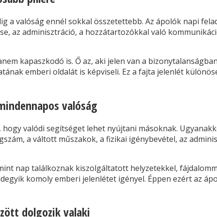
g a valóság ennél sokkal összetettebb. Az ápolók napi felad
se, az adminisztráció, a hozzátartozókkal való kommunikáci
em kapaszkodó is. Ő az, aki jelen van a bizonytalanságba
ának emberi oldalát is képviseli. Ez a fajta jelenlét külön
s mindennapos valóság
k, hogy valódi segítséget lehet nyújtani másoknak. Ugyanak
gszám, a váltott műszakok, a fizikai igénybevétel, az admini
mint nap találkoznak kiszolgáltatott helyzetekkel, fájdalomm
degyik komoly emberi jelenlétet igényel. Éppen ezért az ápo
ött dolgozik valaki