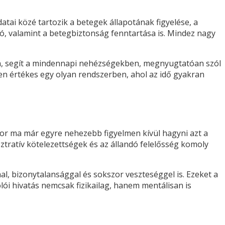
atai közé tartozik a betegek állapotának figyelése, a
ó, valamint a betegbiztonság fenntartása is. Mindez nagy
n, segít a mindennapi nehézségekben, megnyugtatóan szól
ösen értékes egy olyan rendszerben, ahol az idő gyakran
kor ma már egyre nehezebb figyelmen kívül hagyni azt a
sztratív kötelezettségek és az állandó felelősség komoly
al, bizonytalansággal és sokszor veszteséggel is. Ezeket a
lói hivatás nemcsak fizikailag, hanem mentálisan is