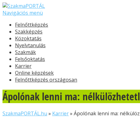
Navigációs menü
Felnőttképzés
Szakképzés
Közoktatás
Nyelvtanulás
Szakmák
Felsőoktatás
Karrier
Online képzések
Felnőttképzés országosan
Ápolónak lenni ma: nélkülözhetet
SzakmaPORTÁL.hu
»
Karrier
»
Ápolónak lenni ma: nélkülö