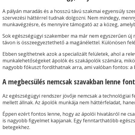
A pályán maradás és a hosszú távú szakmai egyensúly sz
szervezési háttérrel tudnak dolgozni. Nem mindegy, menny
munkavégzésre, és mennyire támogató az a közeg, amelyben 
Sok egészségügyi szakember ma már nem egyszerűen új mu
távon is összeegyeztethető a magánélettel. Különösen fe
Ebben segíthetnek azok a specializált felületek, ahol a rel
munkalehetőségeket ápolók és szakápolók számára, miközbe
nagyobb fókuszt fordíthatnak arra, ami valóban fontos: a 
A megbecsülés nemcsak szavakban lenne fon
Az egészségügyi rendszer jövője nemcsak a technológiai f
mellett állnak. Az ápolók munkája nem háttérfeladat, hane
Éppen ezért fontos lenne, hogy az ápolói hivatásról ne c
is nagyobb figyelmet kapjanak. Egy fenntarthatóbb egész
betegekhez.