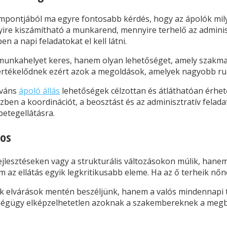
empontjából ma egyre fontosabb kérdés, hogy az ápolók mi
ire kiszámítható a munkarend, mennyire terhelő az adminis
a napi feladatokat el kell látni.
nkahelyet keres, hanem olyan lehetőséget, amely szakmail
lértékelődnek ezért azok a megoldások, amelyek nagyobb ru
eváns
ápoló állás
lehetőségek célzottan és átláthatóan érhet
n a koordinációt, a beosztást és az adminisztratív feladat
betegellátásra.
tos
ejlesztéseken vagy a strukturális változásokon múlik, hane
m az ellátás egyik legkritikusabb eleme. Ha az ő terheik nő
sak elvárások mentén beszéljünk, hanem a valós mindennapi 
ségügy elképzelhetetlen azoknak a szakembereknek a megbe