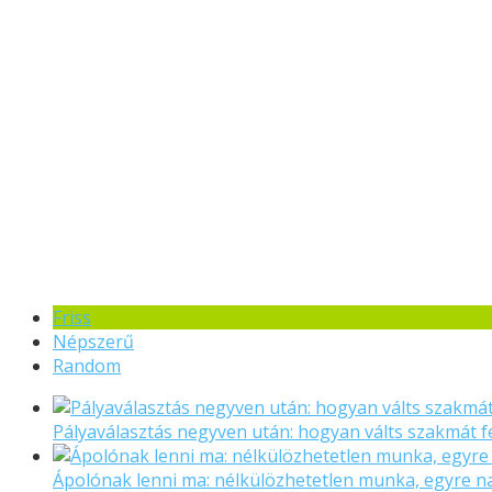
Friss
Népszerű
Random
Pályaválasztás negyven után: hogyan válts szakmát f
Ápolónak lenni ma: nélkülözhetetlen munka, egyre 