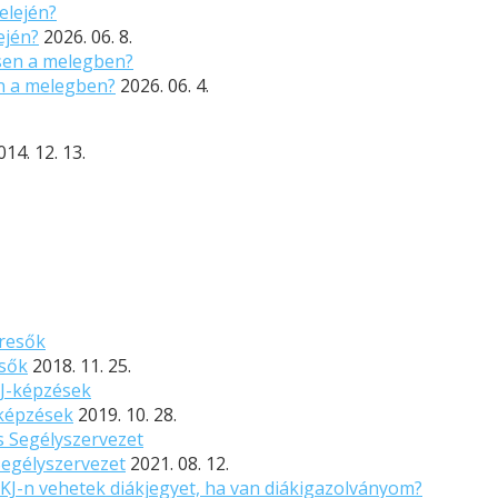
ején?
2026. 06. 8.
n a melegben?
2026. 06. 4.
014. 12. 13.
esők
2018. 11. 25.
-képzések
2019. 10. 28.
Segélyszervezet
2021. 08. 12.