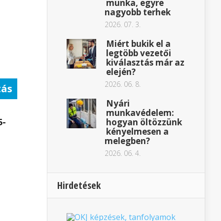
munka, egyre
nagyobb terhek
2026. 07. 3.
Miért bukik el a
legtöbb vezetői
kiválasztás már az
elején?
2026. 06. 8.
tás
Nyári
munkavédelem:
5-
hogyan öltözzünk
kényelmesen a
melegben?
2026. 06. 4.
Hirdetések