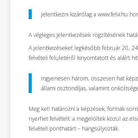
Jelentkezni kizárólag a www.felvi.hu ho
A végleges jelentkezések rögzítésének határi
A jelentkezéseket legkésőbb február 20., 24.
felvételi felületéről kinyomtatott és aláírt h
Ingyenesen három, összesen hat képzé
állami ösztöndíjas, valamint önköltsége
Meg kell határozni a képzések, formák sorr
nyerhet felvételt: a megjelöltek közül az e
felvételi ponthatárt – hangsúlyozták.