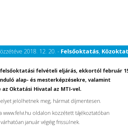
özzétéve 2018. 12. 20. -
Felsőoktatás
,
Közokta
felsőoktatási felvételi eljárás, ekkortól február 1
induló alap- és mesterképzésekre, valamint
 az Oktatási Hivatal az MTI-vel.
t helyet jelölhetnek meg, hármat díjmentesen.
a www.felvi.hu oldalon közzétett tájékoztatóban
várhatóan január végéig frissülnek.