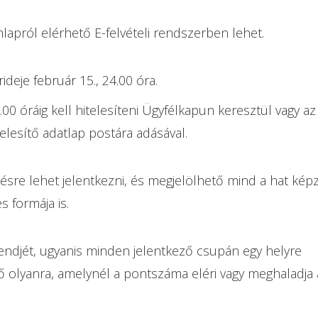
nlapról elérhető E-felvételi rendszerben lehet.
deje február 15., 24.00 óra.
00 óráig kell hitelesíteni Ügyfélkapun keresztül vagy az
itelesítő adatlap postára adásával.
sre lehet jelentkezni, és megjelölhető mind a hat kép
s formája is.
endjét, ugyanis minden jelentkező csupán egy helyre
lső olyanra, amelynél a pontszáma eléri vagy meghaladja 