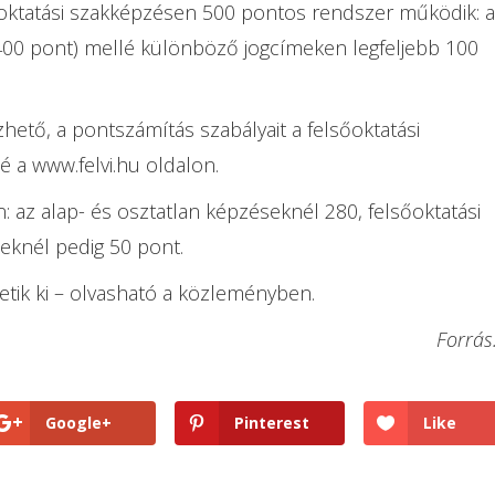
sőoktatási szakképzésen 500 pontos rendszer működik: a
400 pont) mellé különböző jogcímeken legfeljebb 100
ető, a pontszámítás szabályait a felsőoktatási
 a www.felvi.hu oldalon.
n: az alap- és osztatlan képzéseknél 280, felsőoktatási
knél pedig 50 pont.
etik ki – olvasható a közleményben.
Forrás
Google+
Pinterest
Like