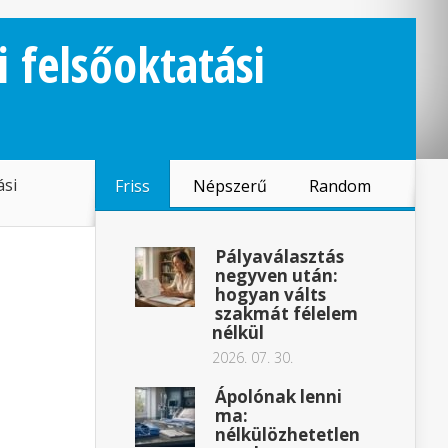
i felsőoktatási
ási
Friss
Népszerű
Random
Pályaválasztás
negyven után:
hogyan válts
szakmát félelem
nélkül
2026. 07. 30.
Ápolónak lenni
ma:
nélkülözhetetlen