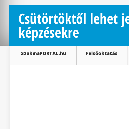
Csütörtöktől lehet j
képzésekre
SzakmaPORTÁL.hu
Felsőoktatás