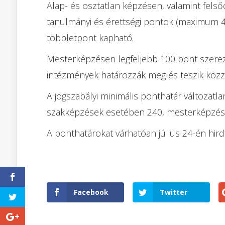
Alap- és osztatlan képzésen, valamint fel
tanulmányi és érettségi pontok (maximum 
többletpont kapható.
Mesterképzésen legfeljebb 100 pont szerezh
intézmények határozzák meg és teszik közzé
A jogszabályi minimális ponthatár változatla
szakképzések esetében 240, mesterképzése
A ponthatárokat várhatóan július 24-én hird
Facebook
Twitter