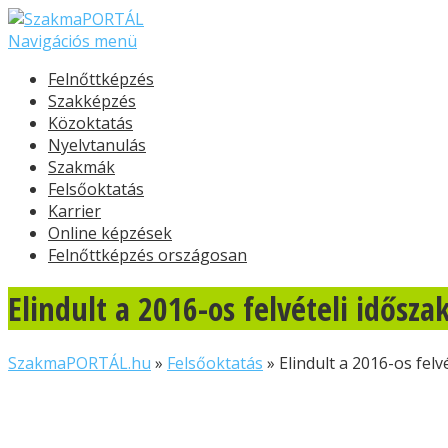
Navigációs menü
Felnőttképzés
Szakképzés
Közoktatás
Nyelvtanulás
Szakmák
Felsőoktatás
Karrier
Online képzések
Felnőttképzés országosan
Elindult a 2016-os felvételi idősza
SzakmaPORTÁL.hu
»
Felsőoktatás
»
Elindult a 2016-os felv