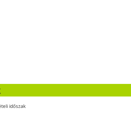
k
ételi időszak