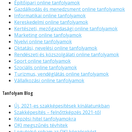
Építőipari online tanfolyamok
Gazdálkodás és menedzsment online tanfolyamok
Informatikai online tanfolyamok
Kereskedelmi online tanfolyamok
Kertészeti, mezőgazdasági online tanfolyamok
Marketing online tanfolyamok
Nyelvi online tanfolyamok
Oktatási, nevelési online tanfolyamok
Rendészeti és közszolgálati online tanfolyamok
Sport online tanfolyamok
Szociális online tanfolyamok
Turizmus, vendéglátás online tanfolyamok
Vállalkozási online tanfolyamok
Tanfolyam Blog
Új, 2021-es szakképesítések kínálatunkban
Szakképesítés – felnőttképzés 2021-től
Képzési hitel tanfolyamokra
OKJ megszűnés tévhitek
Legutolsó roham az OKJ képzésekért