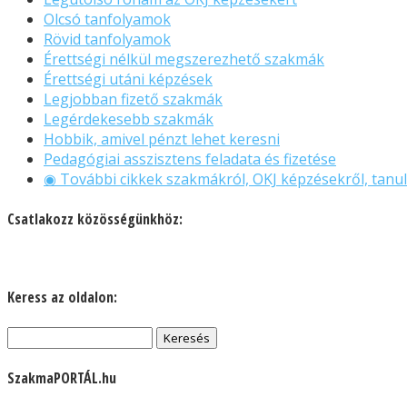
Olcsó tanfolyamok
Rövid tanfolyamok
Érettségi nélkül megszerezhető szakmák
Érettségi utáni képzések
Legjobban fizető szakmák
Legérdekesebb szakmák
Hobbik, amivel pénzt lehet keresni
Pedagógiai asszisztens feladata és fizetése
◉ További cikkek szakmákról, OKJ képzésekről, tanul
Csatlakozz közösségünkhöz:
Keress az oldalon:
Keresés:
SzakmaPORTÁL.hu