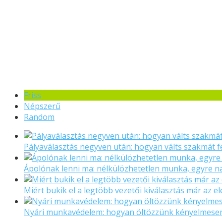
Friss
Népszerű
Random
Pályaválasztás negyven után: hogyan válts szakmát f
Ápolónak lenni ma: nélkülözhetetlen munka, egyre 
Miért bukik el a legtöbb vezetői kiválasztás már az el
Nyári munkavédelem: hogyan öltözzünk kényelmese