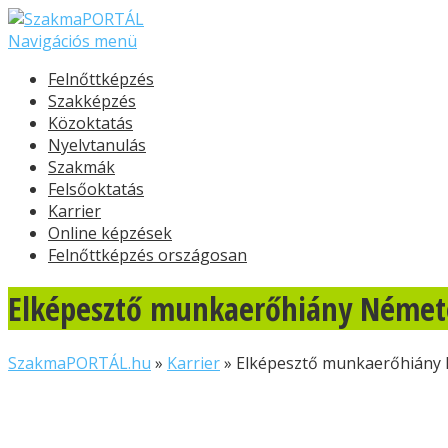
Navigációs menü
Felnőttképzés
Szakképzés
Közoktatás
Nyelvtanulás
Szakmák
Felsőoktatás
Karrier
Online képzések
Felnőttképzés országosan
Elképesztő munkaerőhiány Német
SzakmaPORTÁL.hu
»
Karrier
»
Elképesztő munkaerőhiány