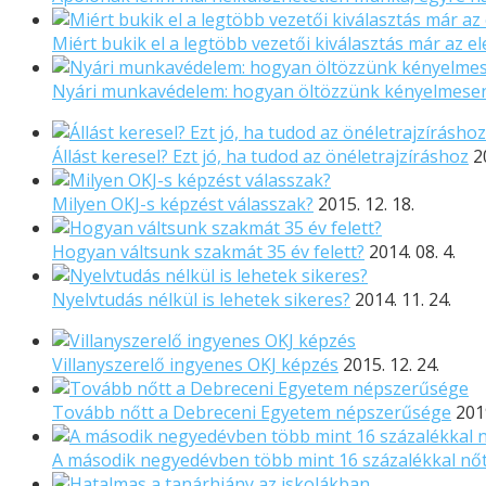
Miért bukik el a legtöbb vezetői kiválasztás már az el
Nyári munkavédelem: hogyan öltözzünk kényelmese
Állást keresel? Ezt jó, ha tudod az önéletrajzíráshoz
2
Milyen OKJ-s képzést válasszak?
2015. 12. 18.
Hogyan váltsunk szakmát 35 év felett?
2014. 08. 4.
Nyelvtudás nélkül is lehetek sikeres?
2014. 11. 24.
Villanyszerelő ingyenes OKJ képzés
2015. 12. 24.
Tovább nőtt a Debreceni Egyetem népszerűsége
2019
A második negyedévben több mint 16 százalékkal nőtt 