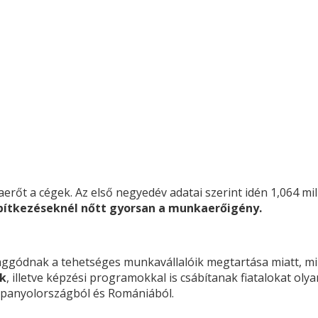
a cégek. Az első negyedév adatai szerint idén 1,064 milli
 építkezéseknél nőtt gyorsan a munkaerőigény.
ggódnak a tehetséges munkavállalóik megtartása miatt, mint
k
, illetve képzési programokkal is csábítanak fiatalokat oly
Spanyolországból és Romániából.