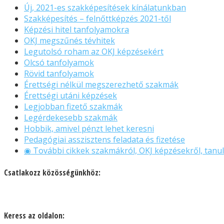
Új, 2021-es szakképesítések kínálatunkban
Szakképesítés – felnőttképzés 2021-től
Képzési hitel tanfolyamokra
OKJ megszűnés tévhitek
Legutolsó roham az OKJ képzésekért
Olcsó tanfolyamok
Rövid tanfolyamok
Érettségi nélkül megszerezhető szakmák
Érettségi utáni képzések
Legjobban fizető szakmák
Legérdekesebb szakmák
Hobbik, amivel pénzt lehet keresni
Pedagógiai asszisztens feladata és fizetése
◉ További cikkek szakmákról, OKJ képzésekről, tanul
Csatlakozz közösségünkhöz:
Keress az oldalon: