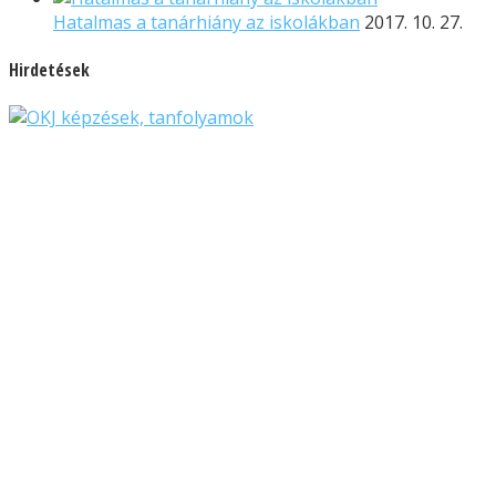
Hatalmas a tanárhiány az iskolákban
2017. 10. 27.
Hirdetések