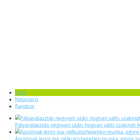
Friss
Népszerű
Random
Pályaválasztás negyven után: hogyan válts szakmát f
Ápolónak lenni ma: nélkülözhetetlen munka, egyre 