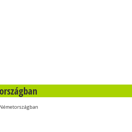
országban
 Németországban