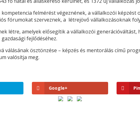
 fő fiatal és álláskereső kerülhet, és 1372 új vállalkozás jö
 kompetencia felmérést végeznének, a vállalkozói képzést o
ciós fórumokat szerveznek, a létrejövő vállalkozásoknak fo
ek létre, amelyek elősegítik a vállalkozói generációváltást, 
 gazdasági fejlődéséhez.
zóvá válásának ösztönzése – képzés és mentorálás című prog
um valósítja meg.
Google+
Pi