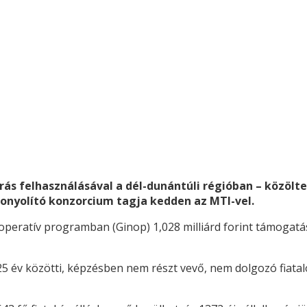
orrás felhasználásával a dél-dunántúli régióban – közö
bonyolító konzorcium tagja kedden az MTI-vel.
 operatív programban (Ginop) 1,028 milliárd forint támogatás
5 év közötti, képzésben nem részt vevő, nem dolgozó fiatalok