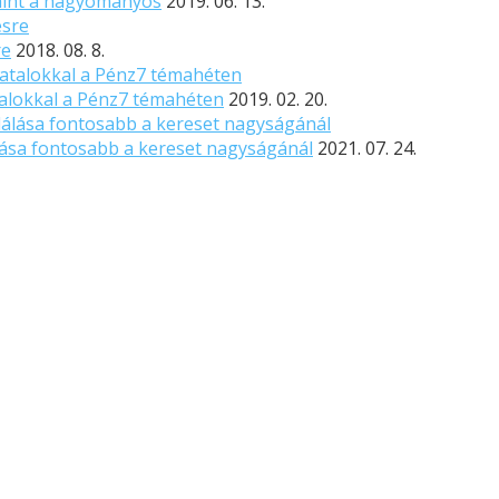
 mint a hagyományos
2019. 06. 13.
re
2018. 08. 8.
atalokkal a Pénz7 témahéten
2019. 02. 20.
lása fontosabb a kereset nagyságánál
2021. 07. 24.