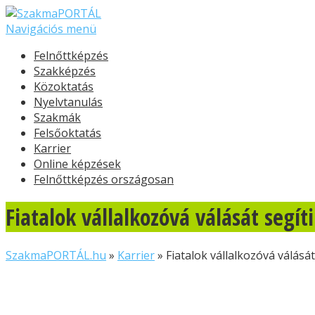
Navigációs menü
Felnőttképzés
Szakképzés
Közoktatás
Nyelvtanulás
Szakmák
Felsőoktatás
Karrier
Online képzések
Felnőttképzés országosan
Fiatalok vállalkozóvá válását segí
SzakmaPORTÁL.hu
»
Karrier
»
Fiatalok vállalkozóvá válásá