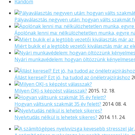
Random
Pályaválasztás negyven után: hogyan válts szakmát f
Ápolónak lenni ma: nélkülözhetetlen munka, egyre 
Miért bukik el a legtöbb vezetői kiválasztás már az el
Nyári munkavédelem: hogyan öltözzünk kényelmese
Állást keresel? Ezt jó, ha tudod az önéletrajzíráshoz
2
Milyen OKJ-s képzést válasszak?
2015. 12. 18.
Hogyan váltsunk szakmát 35 év felett?
2014. 08. 4.
Nyelvtudás nélkül is lehetek sikeres?
2014. 11. 24.