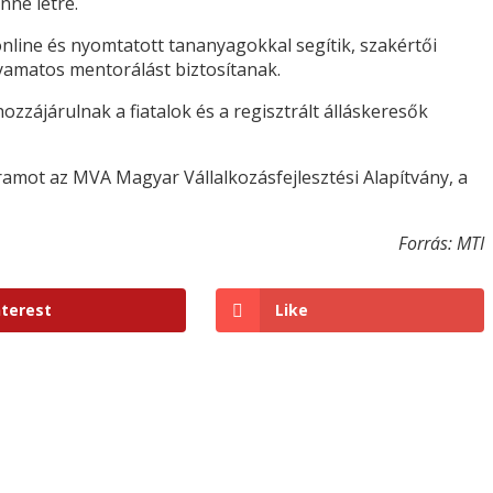
nne létre.
nline és nyomtatott tananyagokkal segítik, szakértői
lyamatos mentorálást biztosítanak.
hozzájárulnak a fiatalok és a regisztrált álláskeresők
ramot az MVA Magyar Vállalkozásfejlesztési Alapítvány, a
Forrás: MTI
nterest
Like