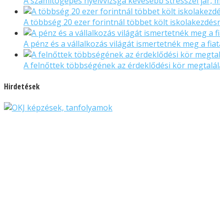
A számítógépes nyelvvizsga kevesebb stresszel jár,
A többség 20 ezer forintnál többet költ iskolakezdés
A pénz és a vállalkozás világát ismertetnék meg a fi
A felnőttek többségének az érdeklődési kör megtalá
Hirdetések