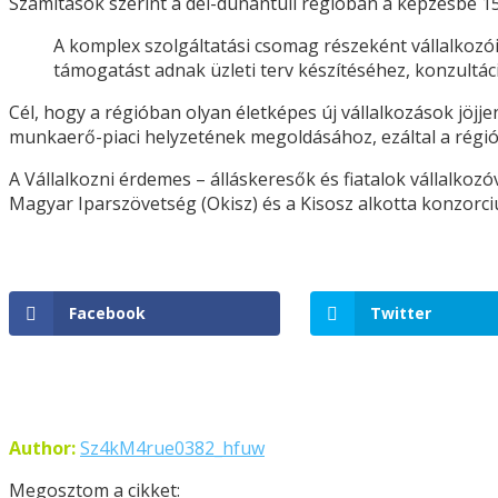
Számítások szerint a dél-dunántúli régióban a képzésbe 1543
A komplex szolgáltatási csomag részeként vállalkozói
támogatást adnak üzleti terv készítéséhez, konzultá
Cél, hogy a régióban olyan életképes új vállalkozások jöjjen
munkaerő-piaci helyzetének megoldásához, ezáltal a régió
A Vállalkozni érdemes – álláskeresők és fiatalok vállalko
Magyar Iparszövetség (Okisz) és a Kisosz alkotta konzorci
Facebook
Twitter
Author:
Sz4kM4rue0382_hfuw
Megosztom a cikket: