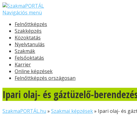
Navigációs menü
Felnőttképzés
Szakképzés
Közoktatás
Nyelvtanulás
Szakmák
Felsőoktatás
Karrier
Online képzések
Felnőttképzés országosan
Ipari olaj- és gáztüzelő-berendez
SzakmaPORTÁL.hu
»
Szakmai képzések
»
Ipari olaj- és g