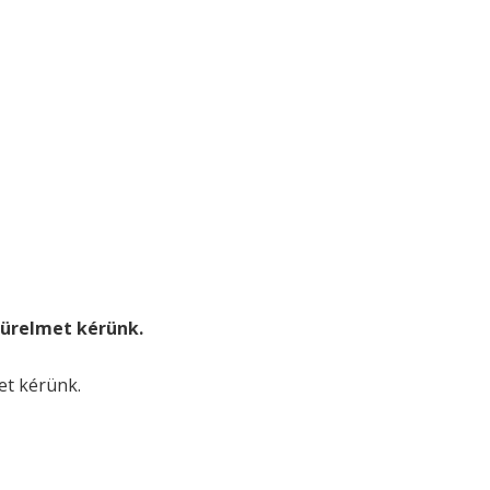
. türelmet kérünk.
met kérünk.