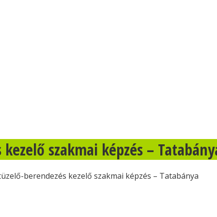
és kezelő szakmai képzés – Tatabány
áztüzelő-berendezés kezelő szakmai képzés – Tatabánya