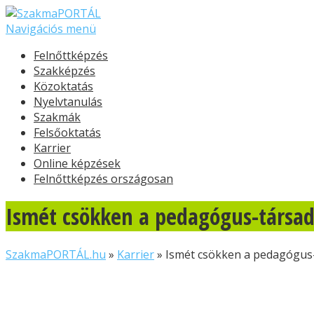
Navigációs menü
Felnőttképzés
Szakképzés
Közoktatás
Nyelvtanulás
Szakmák
Felsőoktatás
Karrier
Online képzések
Felnőttképzés országosan
Ismét csökken a pedagógus-társad
SzakmaPORTÁL.hu
»
Karrier
»
Ismét csökken a pedagógus-