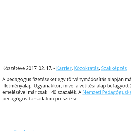
Közzétéve 2017. 02. 17. -
Karrier
,
Közoktatás
,
Szakképzés
A pedagógus fizetéseket egy törvénymódosítás alapján már
illetményalap. Ugyanakkor, mivel a vetítési alap befagyott
emelésével már csak 140 százalék. A
Nemzeti Pedagóguskar
pedagógus-társadalom presztízse.