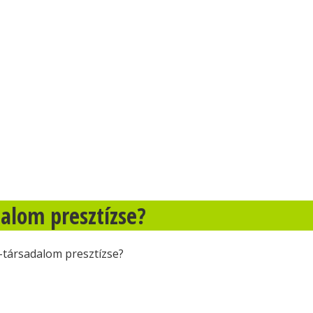
alom presztízse?
társadalom presztízse?