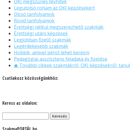
OKJ megszűnés tévhitek
Legutolsó roham az OKJ képzésekért
Olcsó tanfolyamok
Rövid tanfolyamok
Érettségi nélkül megszerezhető szakmák
Érettségi utáni képzések
Legjobban fizető szakmák
Legérdekesebb szakmák
Hobbik, amivel pénzt lehet keresni
Pedagógiai asszisztens feladata és fizetése
◉ További cikkek szakmákról, OKJ képzésekről, tanul
Csatlakozz közösségünkhöz:
Keress az oldalon:
Keresés:
SzakmaPORTÁL.hu