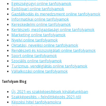
Egészségügyi online tanfolyamok
Építőipari online tanfolyamok
Gazdálkodás és menedzsment online tanfolyamok
Informatikai online tanfolyamok
Kereskedelmi online tanfolyamok
Kertészeti, mezőgazdasági online tanfolyamok
Marketing online tanfolyamok
Nyelvi online tanfolyamok
Oktatási, nevelési online tanfolyamok
Rendészeti és közszolgálati online tanfolyamok
Sport online tanfolyamok
Szociális online tanfolyamok
Turizmus, vendéglátás online tanfolyamok
Vállalkozási online tanfolyamok
Tanfolyam Blog
Új, 2021-es szakképesítések kínálatunkban
Szakképesítés – felnőttképzés 2021-től
Képzési hitel tanfolyamokra