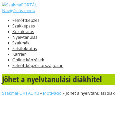
Navigációs menü
Felnőttképzés
Szakképzés
Közoktatás
Nyelvtanulás
Szakmák
Felsőoktatás
Karrier
Online képzések
Felnőttképzés országosan
Jöhet a nyelvtanulási diákhitel
SzakmaPORTÁL.hu
»
Motiváció
»
Jöhet a nyelvtanulási diák