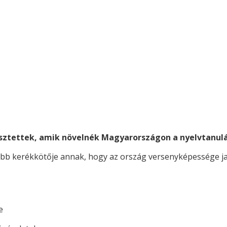
esztettek, amik növelnék Magyarországon a nyelvtanulás
bb kerékkötője annak, hogy az ország versenyképessége ja
e