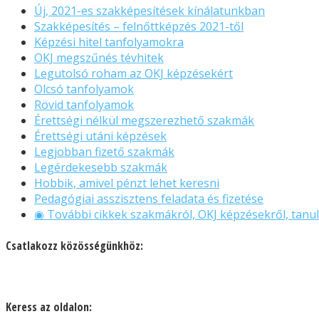
Új, 2021-es szakképesítések kínálatunkban
Szakképesítés – felnőttképzés 2021-től
Képzési hitel tanfolyamokra
OKJ megszűnés tévhitek
Legutolsó roham az OKJ képzésekért
Olcsó tanfolyamok
Rövid tanfolyamok
Érettségi nélkül megszerezhető szakmák
Érettségi utáni képzések
Legjobban fizető szakmák
Legérdekesebb szakmák
Hobbik, amivel pénzt lehet keresni
Pedagógiai asszisztens feladata és fizetése
◉ További cikkek szakmákról, OKJ képzésekről, tanul
Csatlakozz közösségünkhöz:
Keress az oldalon: