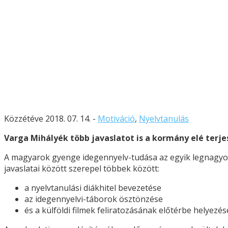
Közzétéve 2018. 07. 14. -
Motiváció
,
Nyelvtanulás
Varga Mihályék több javaslatot is a kormány elé terj
A magyarok gyenge idegennyelv-tudása az egyik legnagyo
javaslatai között szerepel többek között:
a nyelvtanulási diákhitel bevezetése
az idegennyelvi-táborok ösztönzése
és a külföldi filmek feliratozásának előtérbe helyezés