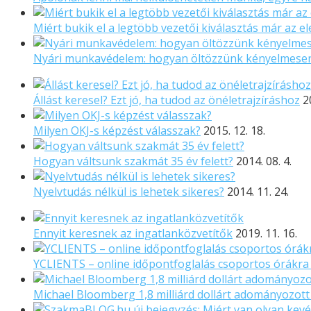
Miért bukik el a legtöbb vezetői kiválasztás már az el
Nyári munkavédelem: hogyan öltözzünk kényelmese
Állást keresel? Ezt jó, ha tudod az önéletrajzíráshoz
2
Milyen OKJ-s képzést válasszak?
2015. 12. 18.
Hogyan váltsunk szakmát 35 év felett?
2014. 08. 4.
Nyelvtudás nélkül is lehetek sikeres?
2014. 11. 24.
Ennyit keresnek az ingatlanközvetítők
2019. 11. 16.
YCLIENTS – online időpontfoglalás csoportos órákra
Michael Bloomberg 1,8 milliárd dollárt adományozot