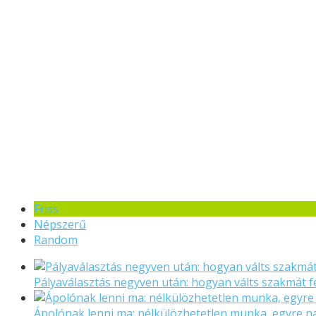
Friss
Népszerű
Random
Pályaválasztás negyven után: hogyan válts szakmát f
Ápolónak lenni ma: nélkülözhetetlen munka, egyre 