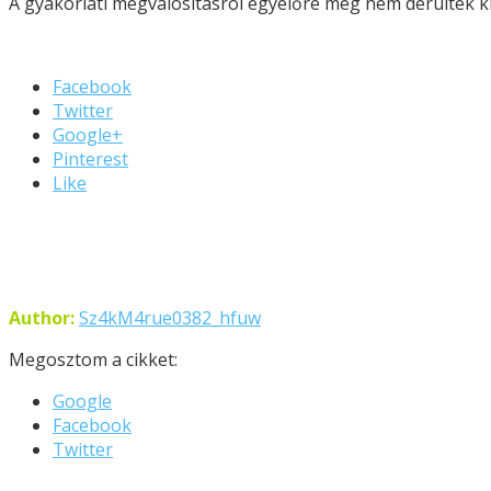
A gyakorlati megvalósításról egyelőre még nem derültek ki
Facebook
Twitter
Google+
Pinterest
Like
Author:
Sz4kM4rue0382_hfuw
Megosztom a cikket:
Google
Facebook
Twitter