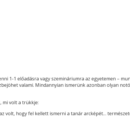
ni 1-1 előadásra vagy szemináriumra az egyetemen – munka,
özbejöhet valami. Mindannyian ismerünk azonban olyan notór
 mi volt a trükkje:
 az volt, hogy fel kellett ismerni a tanár arcképét… természe