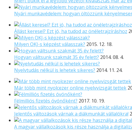
Miért bukik el a legtöbb vezetői kiválasztás már az el
Nyári munkavédelem: hogyan öltözzünk kényelmese
Állást keresel? Ezt jó, ha tudod az önéletrajzíráshoz
2
Milyen OKJ-s képzést válasszak?
2015. 12. 18.
Hogyan váltsunk szakmát 35 év felett?
2014. 08. 4.
Nyelvtudás nélkül is lehetek sikeres?
2014. 11. 24.
Már több mint nyolcezer online nyelvvizsgát tettek
20
Félmilliós fizetés óvónőként?
2017. 10. 19.
Jelentős változások várnak a diákmunkát vállalókra!
2
A magyar vállalkozások kis része használja a digitaliz