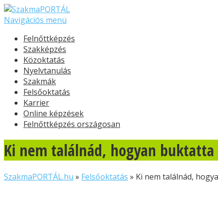
Navigációs menü
Felnőttképzés
Szakképzés
Közoktatás
Nyelvtanulás
Szakmák
Felsőoktatás
Karrier
Online képzések
Felnőttképzés országosan
Ki nem találnád, hogyan buktatta 
SzakmaPORTÁL.hu
»
Felsőoktatás
»
Ki nem találnád, hogya