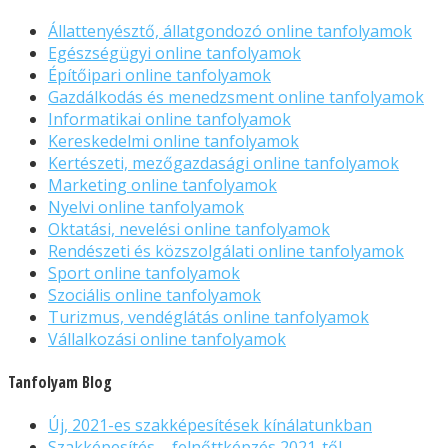
Állattenyésztő, állatgondozó online tanfolyamok
Egészségügyi online tanfolyamok
Építőipari online tanfolyamok
Gazdálkodás és menedzsment online tanfolyamok
Informatikai online tanfolyamok
Kereskedelmi online tanfolyamok
Kertészeti, mezőgazdasági online tanfolyamok
Marketing online tanfolyamok
Nyelvi online tanfolyamok
Oktatási, nevelési online tanfolyamok
Rendészeti és közszolgálati online tanfolyamok
Sport online tanfolyamok
Szociális online tanfolyamok
Turizmus, vendéglátás online tanfolyamok
Vállalkozási online tanfolyamok
Tanfolyam Blog
Új, 2021-es szakképesítések kínálatunkban
Szakképesítés – felnőttképzés 2021-től