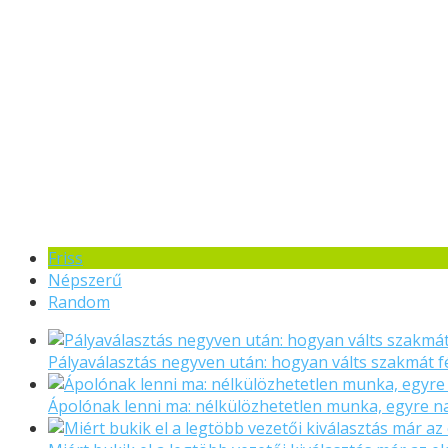
Friss
Népszerű
Random
Pályaválasztás negyven után: hogyan válts szakmát f
Ápolónak lenni ma: nélkülözhetetlen munka, egyre 