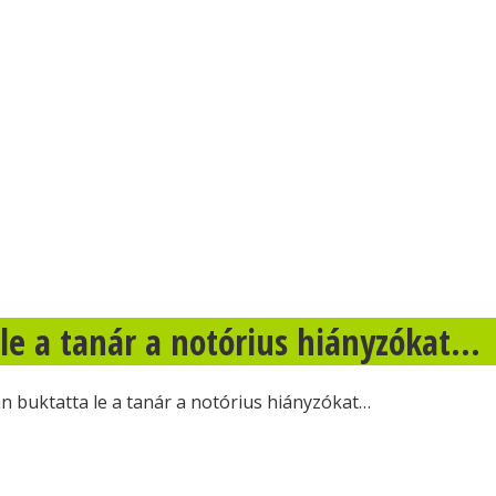
le a tanár a notórius hiányzókat…
n buktatta le a tanár a notórius hiányzókat…