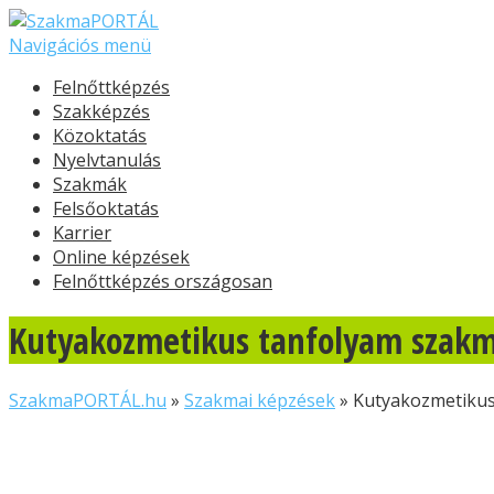
Navigációs menü
Felnőttképzés
Szakképzés
Közoktatás
Nyelvtanulás
Szakmák
Felsőoktatás
Karrier
Online képzések
Felnőttképzés országosan
Kutyakozmetikus tanfolyam szakm
SzakmaPORTÁL.hu
»
Szakmai képzések
»
Kutyakozmetikus