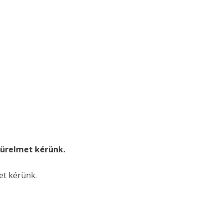
. türelmet kérünk.
met kérünk.