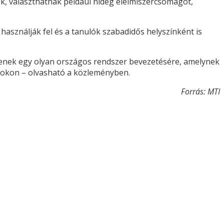
, választhatnak például hideg élelmiszercsomagot,
sználják fel és a tanulók szabadidős helyszínként is
yenek egy olyan országos rendszer bevezetésére, amelynek
mokon – olvasható a közleményben.
Forrás: MTI