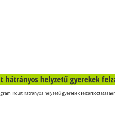
hátrányos helyzetű gyerekek felz
am indult hátrányos helyzetű gyerekek felzárkóztatásáér