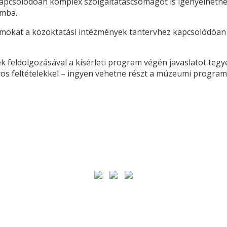
apcsolódóan komplex szolgáltatáscsomagot is igényelhetnek
umba.
mokat a közoktatási intézmények tantervhez kapcsolódóan ha
 feldolgozásával a kísérleti program végén javaslatot teg
os feltételekkel – ingyen vehetne részt a múzeumi progra