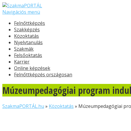
Navigációs menü
Felnőttképzés
Szakképzés
Közoktatás
Nyelvtanulás
Szakmák
Felsőoktatás
Karrier
Online képzések
Felnőttképzés országosan
Múzeumpedagógiai program indult 
SzakmaPORTÁL.hu
»
Közoktatás
»
Múzeumpedagógiai progr