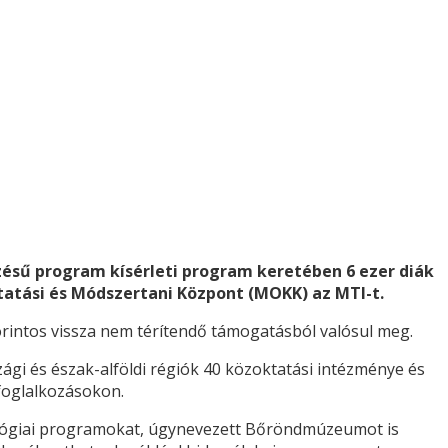
ésű program kísérleti program keretében 6 ezer diák
tási és Módszertani Központ (MOKK) az MTI-t.
orintos vissza nem térítendő támogatásból valósul meg.
i és észak-alföldi régiók 40 közoktatási intézménye és
foglalkozásokon.
agógiai programokat, úgynevezett Bőröndmúzeumot is