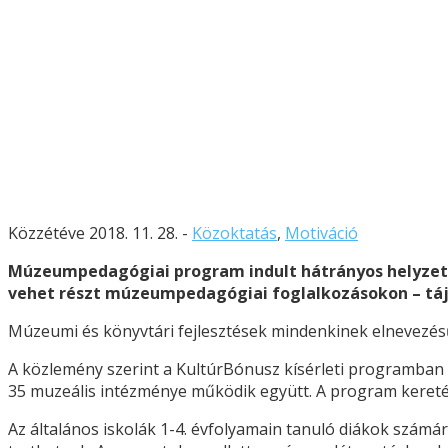
Közzétéve 2018. 11. 28. -
Közoktatás
,
Motiváció
Múzeumpedagógiai program indult hátrányos helyzetű
vehet részt múzeumpedagógiai foglalkozásokon – táj
Múzeumi és könyvtári fejlesztések mindenkinek elnevezésű 
A közlemény szerint a KultúrBónusz kísérleti programban
35 muzeális intézménye működik együtt. A program keret
Az általános iskolák 1-4. évfolyamain tanuló diákok sz