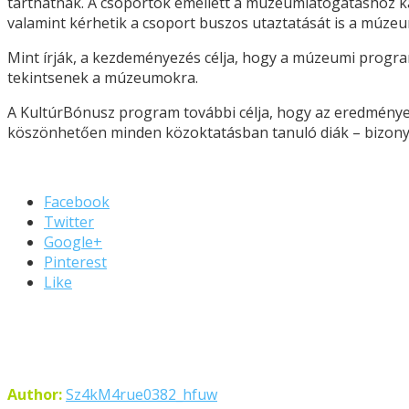
tarthatnak. A csoportok emellett a múzeumlátogatáshoz k
valamint kérhetik a csoport buszos utaztatását is a múze
Mint írják, a kezdeményezés célja, hogy a múzeumi progra
tekintsenek a múzeumokra.
A KultúrBónusz program további célja, hogy az eredmények
köszönhetően minden közoktatásban tanuló diák – bizony
Facebook
Twitter
Google+
Pinterest
Like
Author:
Sz4kM4rue0382_hfuw