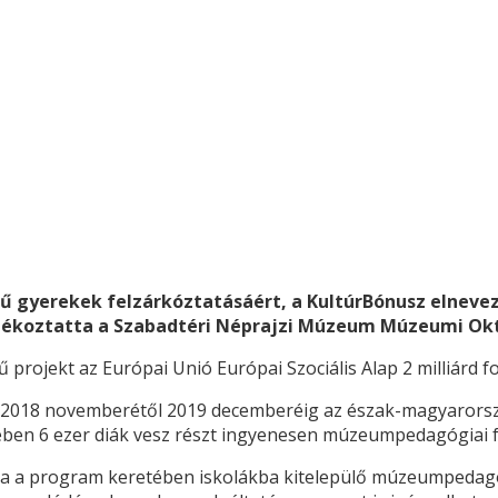
 gyerekek felzárkóztatásáért, a KultúrBónusz elnevez
ékoztatta a Szabadtéri Néprajzi Múzeum Múzeumi Okta
projekt az Európai Unió Európai Szociális Alap 2 milliárd f
 2018 novemberétől 2019 decemberéig az észak-magyarország
ében 6 ezer diák vesz részt ingyenesen múzeumpedagógiai 
ámára a program keretében iskolákba kitelepülő múzeumped