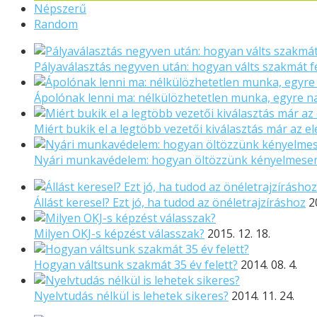
Népszerű
Random
Pályaválasztás negyven után: hogyan válts szakmát f
Ápolónak lenni ma: nélkülözhetetlen munka, egyre 
Miért bukik el a legtöbb vezetői kiválasztás már az el
Nyári munkavédelem: hogyan öltözzünk kényelmese
Állást keresel? Ezt jó, ha tudod az önéletrajzíráshoz
2
Milyen OKJ-s képzést válasszak?
2015. 12. 18.
Hogyan váltsunk szakmát 35 év felett?
2014. 08. 4.
Nyelvtudás nélkül is lehetek sikeres?
2014. 11. 24.