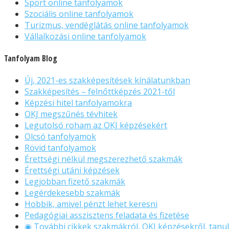
Sport online tanfolyamok
Szociális online tanfolyamok
Turizmus, vendéglátás online tanfolyamok
Vállalkozási online tanfolyamok
Tanfolyam Blog
Új, 2021-es szakképesítések kínálatunkban
Szakképesítés – felnőttképzés 2021-től
Képzési hitel tanfolyamokra
OKJ megszűnés tévhitek
Legutolsó roham az OKJ képzésekért
Olcsó tanfolyamok
Rövid tanfolyamok
Érettségi nélkül megszerezhető szakmák
Érettségi utáni képzések
Legjobban fizető szakmák
Legérdekesebb szakmák
Hobbik, amivel pénzt lehet keresni
Pedagógiai asszisztens feladata és fizetése
◉ További cikkek szakmákról, OKJ képzésekről, tanul