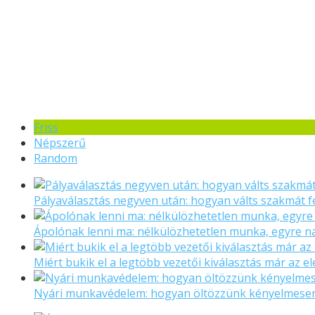
Friss
Népszerű
Random
Pályaválasztás negyven után: hogyan válts szakmát f
Ápolónak lenni ma: nélkülözhetetlen munka, egyre 
Miért bukik el a legtöbb vezetői kiválasztás már az el
Nyári munkavédelem: hogyan öltözzünk kényelmese