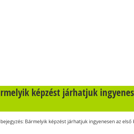
melyik képzést járhatjuk ingyenese
jegyzés: Bármelyik képzést járhatjuk ingyenesen az első k