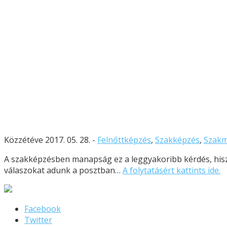
Közzétéve 2017. 05. 28. -
Felnőttképzés
,
Szakképzés
,
Szak
A szakképzésben manapság ez a leggyakoribb kérdés, hisz
válaszokat adunk a posztban…
A folytatásért kattints ide.
Facebook
Twitter