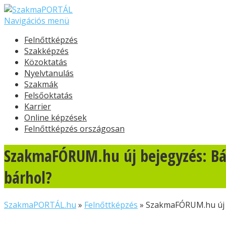
Navigációs menü
Felnőttképzés
Szakképzés
Közoktatás
Nyelvtanulás
Szakmák
Felsőoktatás
Karrier
Online képzések
Felnőttképzés országosan
SzakmaFÓRUM.hu új bejegyzés: Bár
bárhol?
SzakmaPORTÁL.hu
»
Felnőttképzés
»
SzakmaFÓRUM.hu új be