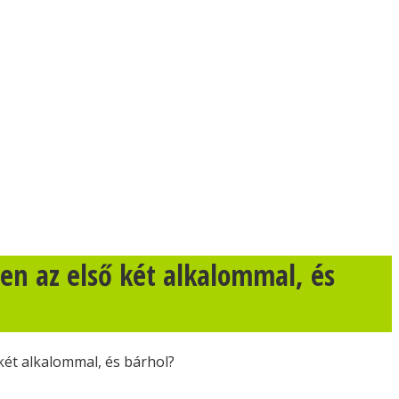
n az első két alkalommal, és
ét alkalommal, és bárhol?