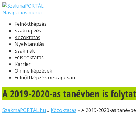
Navigációs menü
Felnőttképzés
Szakképzés
Közoktatás
Nyelvtanulás
Szakmák
Felsőoktatás
Karrier
Online képzések
Felnőttképzés országosan
A 2019-2020-as tanévben is folytat
SzakmaPORTÁL.hu
»
Közoktatás
»
A 2019-2020-as tanévben