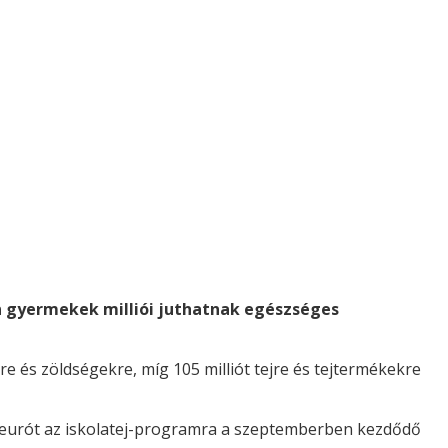
en gyermekek milliói juthatnak egészséges
re és zöldségekre, míg 105 milliót tejre és tejtermékekre
ió eurót az iskolatej-programra a szeptemberben kezdődő