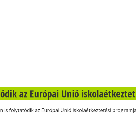
ódik az Európai Unió iskolaétkezte
 is folytatódik az Európai Unió iskolaétkeztetési programj