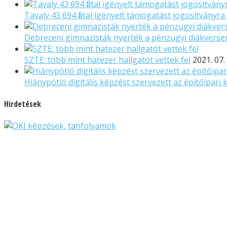
Tavaly 43 694 fiatal igényelt támogatást jogosítványra
Debreceni gimnazisták nyerték a pénzügyi diákverse
SZTE: több mint hatezer hallgatót vettek fel
2021. 07.
Hiánypótló digitális képzést szervezett az építőipari
Hirdetések