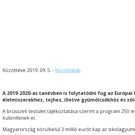
Közzétéve 2019. 09. 5. -
Közoktatás
A 2019-2020-as tanévben is folytatódni fog az Európ
élelmiszerekhez, tejhez, illetve gyümölcsökhöz és zöl
A brüsszeli testület tájékoztatása szerint a program 250 m
különítenek el.
Magyarország körülbelül 3 millió eurót kap az iskolagyüm