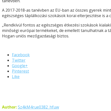
tanévben.
A 2017-2018-as tanévben az EU-ban az összes gyerek minteg
egészséges táplálkozási szokások korai elterjesztése is a cé
„Rendkívül fontos az egészséges étkezési szokások kiala
minőségi európai termékeket, de emellett tanulhatnak a tá
Hogan uniós mezőgazdasági biztos.
Facebook
Twitter
Google+
Pinterest
Like
Author:
Sz4kM4rue0382_hfuw