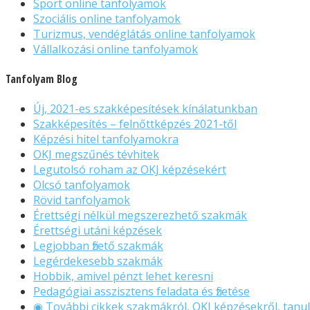
Sport online tanfolyamok
Szociális online tanfolyamok
Turizmus, vendéglátás online tanfolyamok
Vállalkozási online tanfolyamok
Tanfolyam Blog
Új, 2021-es szakképesítések kínálatunkban
Szakképesítés – felnőttképzés 2021-től
Képzési hitel tanfolyamokra
OKJ megszűnés tévhitek
Legutolsó roham az OKJ képzésekért
Olcsó tanfolyamok
Rövid tanfolyamok
Érettségi nélkül megszerezhető szakmák
Érettségi utáni képzések
Legjobban fizető szakmák
Legérdekesebb szakmák
Hobbik, amivel pénzt lehet keresni
Pedagógiai asszisztens feladata és fizetése
◉ További cikkek szakmákról, OKJ képzésekről, tanul