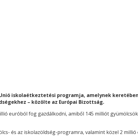
ai Unió iskolaétkeztetési programja, amelynek keretéb
dségekhez – közölte az Európai Bizottság.
illió euróból fog gazdálkodni, amiből 145 milliót gyümölcsök
ölcs- és az iskolazöldség-programra, valamint közel 2 mill