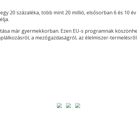
y 20 százaléka, több mint 20 millió, elsősorban 6 és 10 év
lja.
kítása már gyermekkorban. Ezen EU-s programnak köszönhető
plálkozásról, a mezőgazdaságról, az élelmiszer-termelésről,