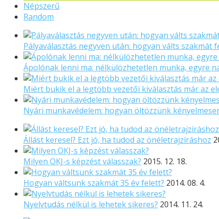
Népszerű
Random
Pályaválasztás negyven után: hogyan válts szakmát f
Ápolónak lenni ma: nélkülözhetetlen munka, egyre 
Miért bukik el a legtöbb vezetői kiválasztás már az el
Nyári munkavédelem: hogyan öltözzünk kényelmese
Állást keresel? Ezt jó, ha tudod az önéletrajzíráshoz
2
Milyen OKJ-s képzést válasszak?
2015. 12. 18.
Hogyan váltsunk szakmát 35 év felett?
2014. 08. 4.
Nyelvtudás nélkül is lehetek sikeres?
2014. 11. 24.