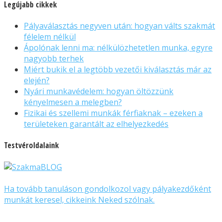
Legújabb cikkek
Pályaválasztás negyven után: hogyan válts szakmát
félelem nélkül
Ápolónak lenni ma: nélkülözhetetlen munka, egyre
nagyobb terhek
Miért bukik el a legtöbb vezetői kiválasztás már az
elején?
Nyári munkavédelem: hogyan öltözzünk
kényelmesen a melegben?
Fizikai és szellemi munkák férfiaknak – ezeken a
területeken garantált az elhelyezkedés
Testvéroldalaink
Ha tovább tanuláson gondolkozol vagy pályakezdőként
munkát keresel, cikkeink Neked szólnak.