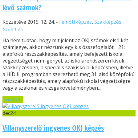
lévő számok?
Közzétéve 2015. 12. 24. -
Felnőttképzés
,
Szakképzés
,
Szakmák
Ha nem tudtad, hogy mit jelent az OKJ számok első két
számjegye, akkor nézzünk egy kis összefoglalót: 21:
alapfokú részszakképesítés, amely befejezett iskolai
végzettséget nem igényel, az iskolarendszeren kívüli
szakképzésben, a speciális szakiskolai képzésben, illetve
a HÍD II. programban szerezhető meg 31: alsó középfokú
részszakképesítés, amely alapfokú iskolai végzettségre
vagy a szakmai és vizsgakövetelményben...
Tovább...
dec
24
Villanyszerelő ingyenes OKJ képzés