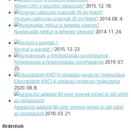
Milyen OKJ-s képzést válasszak?
2015. 12. 18.
Hogyan váltsunk szakmát 35 év felett?
2014. 08. 4.
Nyelvtudás nélkül is lehetek sikeres?
2014. 11. 24.
Keresd a pandát :)
2015. 12. 23.
Nyilvánosak a felsőoktatási ponthatárok
2019. 07.
25.
Elkezdődött KRÉTA oktatási rendszer fejlesztése
2020. 08. 8.
Aggasztó adatok! 80 ezer gyerek eshet ki idő előtt
az oktatásból
2018. 03. 21.
Hirdetések