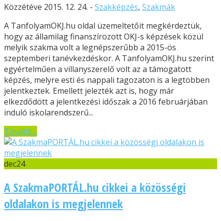
Közzétéve 2015. 12. 24. -
Szakképzés
,
Szakmák
A TanfolyamOKJ.hu oldal üzemeltetőit megkérdeztük,
hogy az államilag finanszírozott OKJ-s képzések közül
melyik szakma volt a legnépszerűbb a 2015-ös
szeptemberi tanévkezdéskor. A TanfolyamOKJ.hu szerint
egyértelműen a villanyszerelő volt az a támogatott
képzés, melyre esti és nappali tagozaton is a legtöbben
jelentkeztek. Emellett jelezték azt is, hogy már
elkezdődött a jelentkezési időszak a 2016 februárjában
induló iskolarendszerű...
Tovább...
dec
24
A SzakmaPORTÁL.hu cikkei a közösségi
oldalakon is megjelennek