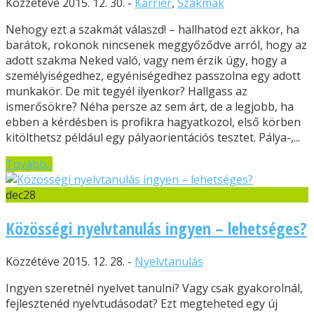
Közzétéve 2015. 12. 30. -
Karrier
,
Szakmák
Nehogy ezt a szakmát válaszd! – hallhatod ezt akkor, ha
barátok, rokonok nincsenek meggyőződve arról, hogy az
adott szakma Neked való, vagy nem érzik úgy, hogy a
személyiségedhez, egyéniségedhez passzolna egy adott
munkakör. De mit tegyél ilyenkor? Hallgass az
ismerősökre? Néha persze az sem árt, de a legjobb, ha
ebben a kérdésben is profikra hagyatkozol, első körben
kitölthetsz például egy pályaorientációs tesztet. Pálya-,...
Tovább...
dec
28
Közösségi nyelvtanulás ingyen – lehetséges?
Közzétéve 2015. 12. 28. -
Nyelvtanulás
Ingyen szeretnél nyelvet tanulni? Vagy csak gyakorolnál,
fejlesztenéd nyelvtudásodat? Ezt megteheted egy új