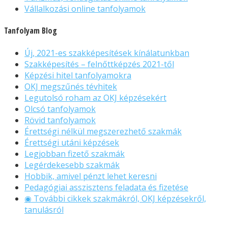
Vállalkozási online tanfolyamok
Tanfolyam Blog
Új, 2021-es szakképesítések kínálatunkban
Szakképesítés – felnőttképzés 2021-től
Képzési hitel tanfolyamokra
OKJ megszűnés tévhitek
Legutolsó roham az OKJ képzésekért
Olcsó tanfolyamok
Rövid tanfolyamok
Érettségi nélkül megszerezhető szakmák
Érettségi utáni képzések
Legjobban fizető szakmák
Legérdekesebb szakmák
Hobbik, amivel pénzt lehet keresni
Pedagógiai asszisztens feladata és fizetése
◉ További cikkek szakmákról, OKJ képzésekről,
tanulásról