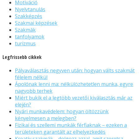
Motiváció
Nyelvtanulás
Szakképzés
Szakmai képzések
Szakmák
tanfolyamok
turizmus
Legfrissebb cikkek
Pályaválasztás negyven után: hogyan válts szakmát
félelem nélkül
Ápolónak lenni ma: nélkülözhetetlen munka, egyre
nagyobb terhek
Miért bukik el a legtöbb vezetői kiválasztás már az
elején?
Nyári munkavédelem: hogyan öltözzünk
kényelmesen a melegben?
Fizikai és szellemi munkák férfiaknak – ezeken a
területeken garantált az elhelyezkedés
Kreatív szakmák – dolgozz azzal, amit szeretsz