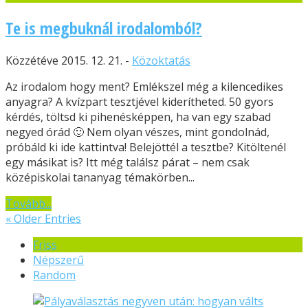
Te is megbuknál irodalomból?
Közzétéve 2015. 12. 21. -
Közoktatás
Az irodalom hogy ment? Emlékszel még a kilencedikes
anyagra? A kvízpart tesztjével kiderítheted. 50 gyors
kérdés, töltsd ki pihenésképpen, ha van egy szabad
negyed órád 🙂 Nem olyan vészes, mint gondolnád,
próbáld ki ide kattintva! Belejöttél a tesztbe? Kitöltenél
egy másikat is? Itt még találsz párat – nem csak
középiskolai tananyag témakörben...
Tovább...
« Older Entries
Friss
Népszerű
Random