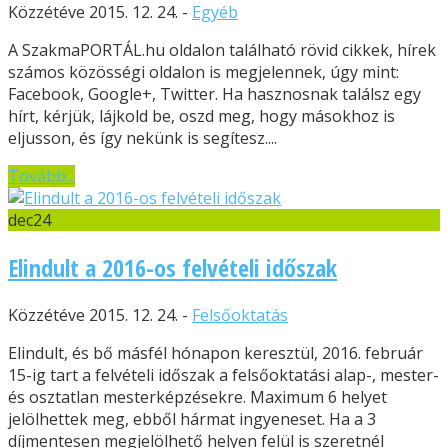
Közzétéve 2015. 12. 24. -
Egyéb
A SzakmaPORTÁL.hu oldalon található rövid cikkek, hírek
számos közösségi oldalon is megjelennek, úgy mint:
Facebook, Google+, Twitter. Ha hasznosnak találsz egy
hírt, kérjük, lájkold be, oszd meg, hogy másokhoz is
eljusson, és így nekünk is segítesz....
Tovább...
dec
24
Elindult a 2016-os felvételi időszak
Közzétéve 2015. 12. 24. -
Felsőoktatás
Elindult, és bő másfél hónapon keresztül, 2016. február
15-ig tart a felvételi időszak a felsőoktatási alap-, mester-
és osztatlan mesterképzésekre. Maximum 6 helyet
jelölhettek meg, ebből hármat ingyeneset. Ha a 3
díjmentesen megjelölhető helyen felül is szeretnél