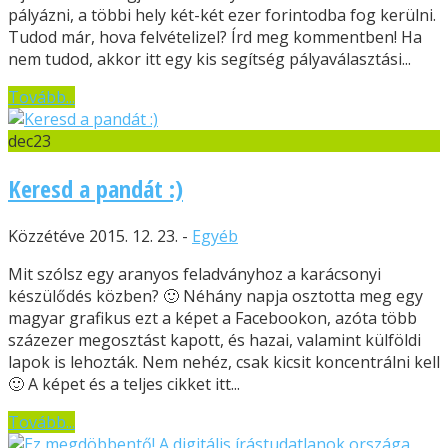
pályázni, a többi hely két-két ezer forintodba fog kerülni.
Tudod már, hova felvételizel? Írd meg kommentben! Ha
nem tudod, akkor itt egy kis segítség pályaválasztási...
Tovább...
dec
23
Keresd a pandát :)
Közzétéve 2015. 12. 23. -
Egyéb
Mit szólsz egy aranyos feladványhoz a karácsonyi
készülődés közben? 🙂 Néhány napja osztotta meg egy
magyar grafikus ezt a képet a Facebookon, azóta több
százezer megosztást kapott, és hazai, valamint külföldi
lapok is lehozták. Nem nehéz, csak kicsit koncentrálni kell
🙂 A képet és a teljes cikket itt...
Tovább...