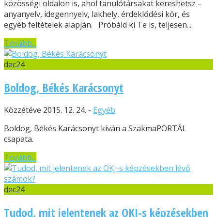
közösségi oldalon is, ahol tanulótársakat kereshetsz –
anyanyelv, idegennyelv, lakhely, érdeklődési kör, és
egyéb feltételek alapján. Próbáld ki Te is, teljesen...
Tovább...
dec
24
Boldog, Békés Karácsonyt
Közzétéve 2015. 12. 24. -
Egyéb
Boldog, Békés Karácsonyt kíván a SzakmaPORTÁL
csapata.
Tovább...
dec
24
Tudod, mit jelentenek az OKJ-s képzésekben