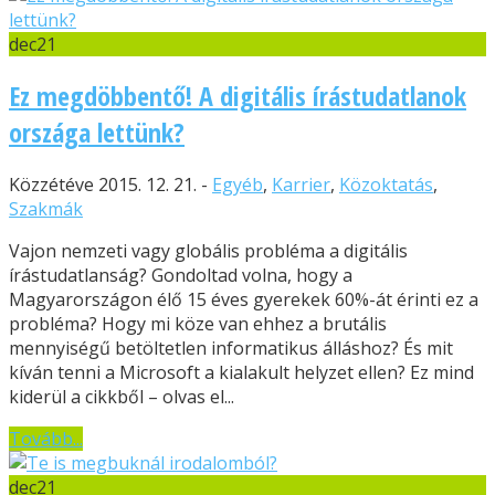
dec
21
Ez megdöbbentő! A digitális írástudatlanok
országa lettünk?
Közzétéve 2015. 12. 21. -
Egyéb
,
Karrier
,
Közoktatás
,
Szakmák
Vajon nemzeti vagy globális probléma a digitális
írástudatlanság? Gondoltad volna, hogy a
Magyarországon élő 15 éves gyerekek 60%-át érinti ez a
probléma? Hogy mi köze van ehhez a brutális
mennyiségű betöltetlen informatikus álláshoz? És mit
kíván tenni a Microsoft a kialakult helyzet ellen? Ez mind
kiderül a cikkből – olvas el...
Tovább...
dec
21