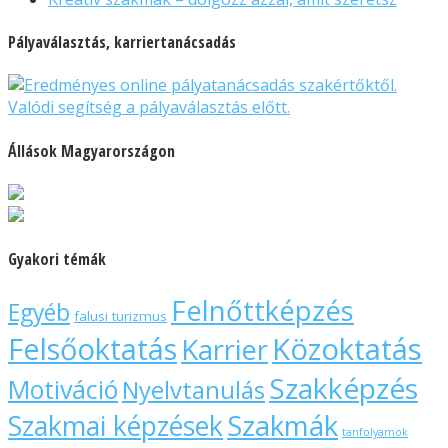
Pályaválasztás, karriertanácsadás
Állások Magyarországon
Gyakori témák
Felnőttképzés
Egyéb
falusi turizmus
Felsőoktatás
Közoktatás
Karrier
Szakképzés
Motiváció
Nyelvtanulás
Szakmák
Szakmai képzések
tanfolyamok