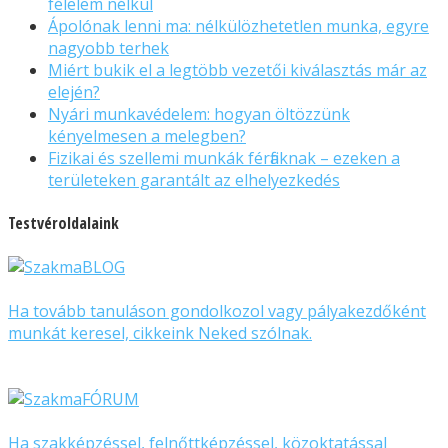
félelem nélkül
Ápolónak lenni ma: nélkülözhetetlen munka, egyre
nagyobb terhek
Miért bukik el a legtöbb vezetői kiválasztás már az
elején?
Nyári munkavédelem: hogyan öltözzünk
kényelmesen a melegben?
Fizikai és szellemi munkák férfiaknak – ezeken a
területeken garantált az elhelyezkedés
Testvéroldalaink
Ha tovább tanuláson gondolkozol vagy pályakezdőként
munkát keresel, cikkeink Neked szólnak.
Ha szakképzéssel, felnőttképzéssel, közoktatással