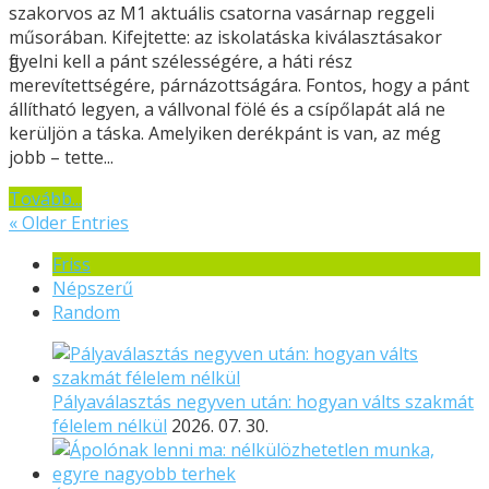
szakorvos az M1 aktuális csatorna vasárnap reggeli
műsorában. Kifejtette: az iskolatáska kiválasztásakor
figyelni kell a pánt szélességére, a háti rész
merevítettségére, párnázottságára. Fontos, hogy a pánt
állítható legyen, a vállvonal fölé és a csípőlapát alá ne
kerüljön a táska. Amelyiken derékpánt is van, az még
jobb – tette...
Tovább...
« Older Entries
Friss
Népszerű
Random
Pályaválasztás negyven után: hogyan válts szakmát
félelem nélkül
2026. 07. 30.