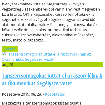
hiányszakmáinak listáját. Megmutatjuk, milyen
végzettségű szakemberekből van hiány Pest megyében.
Ez a lista az OKJ-s képzéseket kereső felnőtteknek is
segíthet, ezekkel a végzettségekkel ugyanis rövid idő
alatt munkát találhatnak. A Pest megyei hiányszakmák a
következők: ács, asztalos, automatikai technikus,
cukrász, dísznövénykertész, elektronikai műszerész,
festő, mázoló, tapétázó,...
Tovább...
aug
28
Tanszercsomagokat juttat el a rászorulóknak
az Ökumenikus Segélyszervezet
Közzétéve 2019. 08. 28. -
Közoktatás
Megkezdte a tanszercsomagok kiszállítását a