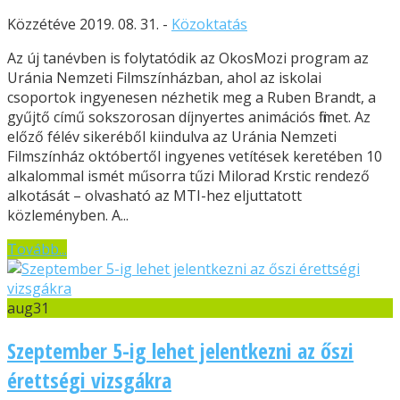
Közzétéve 2019. 08. 31. -
Közoktatás
Az új tanévben is folytatódik az OkosMozi program az
Uránia Nemzeti Filmszínházban, ahol az iskolai
csoportok ingyenesen nézhetik meg a Ruben Brandt, a
gyűjtő című sokszorosan díjnyertes animációs filmet. Az
előző félév sikeréből kiindulva az Uránia Nemzeti
Filmszínház októbertől ingyenes vetítések keretében 10
alkalommal ismét műsorra tűzi Milorad Krstic rendező
alkotását – olvasható az MTI-hez eljuttatott
közleményben. A...
Tovább...
aug
31
Szeptember 5-ig lehet jelentkezni az őszi
érettségi vizsgákra