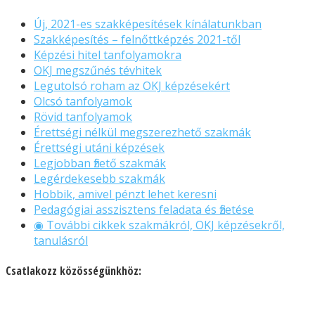
Új, 2021-es szakképesítések kínálatunkban
Szakképesítés – felnőttképzés 2021-től
Képzési hitel tanfolyamokra
OKJ megszűnés tévhitek
Legutolsó roham az OKJ képzésekért
Olcsó tanfolyamok
Rövid tanfolyamok
Érettségi nélkül megszerezhető szakmák
Érettségi utáni képzések
Legjobban fizető szakmák
Legérdekesebb szakmák
Hobbik, amivel pénzt lehet keresni
Pedagógiai asszisztens feladata és fizetése
◉ További cikkek szakmákról, OKJ képzésekről,
tanulásról
Csatlakozz közösségünkhöz: