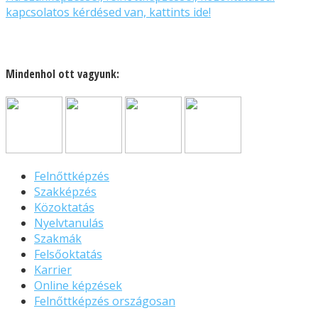
kapcsolatos kérdésed van, kattints ide!
Mindenhol ott vagyunk:
Felnőttképzés
Szakképzés
Közoktatás
Nyelvtanulás
Szakmák
Felsőoktatás
Karrier
Online képzések
Felnőttképzés országosan