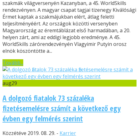
szakmák világversenyén Kazanyban, a 45. WorldSkills
rendezvényen. A magyar csapat tagjai tizenegy Kiválósági
Érmet kaptak a szakmájukban elért, átlag feletti
teljesítményéért. Az országok közötti versenyben
Magyarország az éremtáblázat első harmadában, a 20.
helyen zárt, ami az eddigi legjobb eredménye. A 45.
WorldSkills zárórendezvényén Vlagyimir Putyin orosz
elnök köszöntötte a...
Tovább...
aug
29
A dolgozó fiatalok 73 százaléka
fizetésemelésre számít a következő egy
évben egy felmérés szerint
Közzétéve 2019. 08. 29. -
Karrier