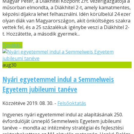
Magyar Péter, a Diákhitel Központ Zrt. vezérigazgatója a
műsorban elmondta, a Diákhitel 2-t, amely kamatmentes,
képzési díjakra lehet felhasználni. Idén körülbelül 24 ezer
olyan diák van Magyarországon, akit önköltséges szakra
vettek fel, és a 25 százalékuk igénybe veszi a Diákhitel 2-
t. Hozzátette, a második gyermek...
Tovább...
aug
30
Nyári egyetemmel indul a Semmelweis
Egyetem jubileumi tanéve
Közzétéve 2019. 08. 30. -
Felsőoktatás
Ingyenes nyári egyetemmel indul az alapításának 250.
évfordulóját ünneplő Semmelweis Egyetem jubileumi
tanéve – mondta az intézmény stratégiai és fejlesztési