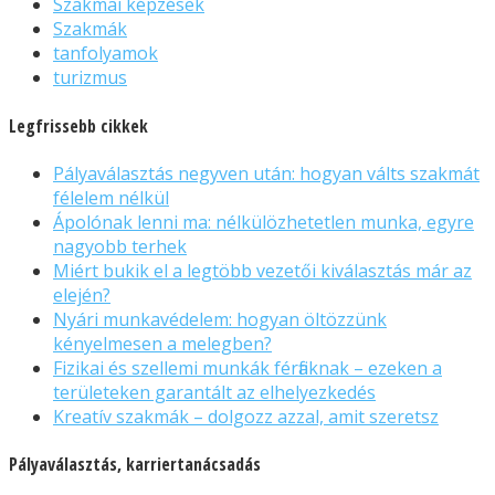
Szakmai képzések
Szakmák
tanfolyamok
turizmus
Legfrissebb cikkek
Pályaválasztás negyven után: hogyan válts szakmát
félelem nélkül
Ápolónak lenni ma: nélkülözhetetlen munka, egyre
nagyobb terhek
Miért bukik el a legtöbb vezetői kiválasztás már az
elején?
Nyári munkavédelem: hogyan öltözzünk
kényelmesen a melegben?
Fizikai és szellemi munkák férfiaknak – ezeken a
területeken garantált az elhelyezkedés
Kreatív szakmák – dolgozz azzal, amit szeretsz
Pályaválasztás, karriertanácsadás