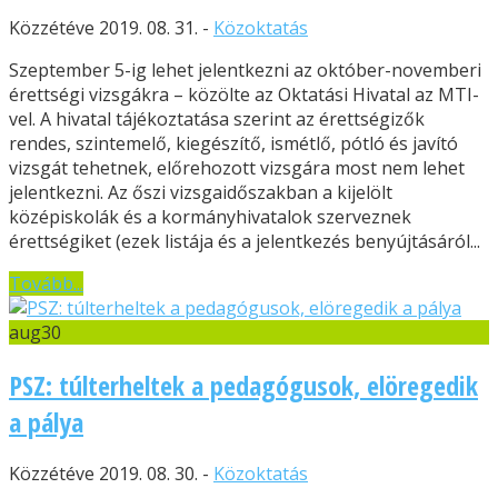
Közzétéve 2019. 08. 31. -
Közoktatás
Szeptember 5-ig lehet jelentkezni az október-novemberi
érettségi vizsgákra – közölte az Oktatási Hivatal az MTI-
vel. A hivatal tájékoztatása szerint az érettségizők
rendes, szintemelő, kiegészítő, ismétlő, pótló és javító
vizsgát tehetnek, előrehozott vizsgára most nem lehet
jelentkezni. Az őszi vizsgaidőszakban a kijelölt
középiskolák és a kormányhivatalok szerveznek
érettségiket (ezek listája és a jelentkezés benyújtásáról...
Tovább...
aug
30
PSZ: túlterheltek a pedagógusok, elöregedik
a pálya
Közzétéve 2019. 08. 30. -
Közoktatás