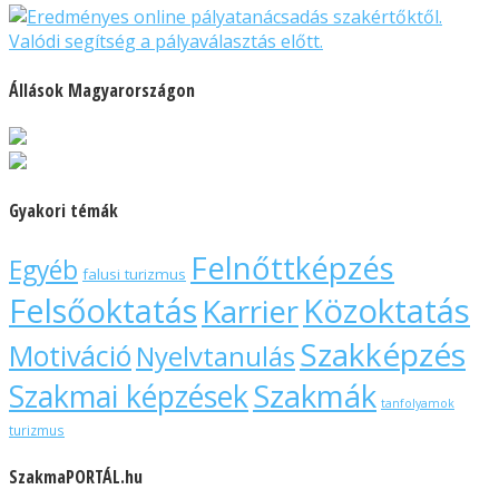
Állások Magyarországon
Gyakori témák
Felnőttképzés
Egyéb
falusi turizmus
Felsőoktatás
Közoktatás
Karrier
Szakképzés
Motiváció
Nyelvtanulás
Szakmák
Szakmai képzések
tanfolyamok
turizmus
SzakmaPORTÁL.hu