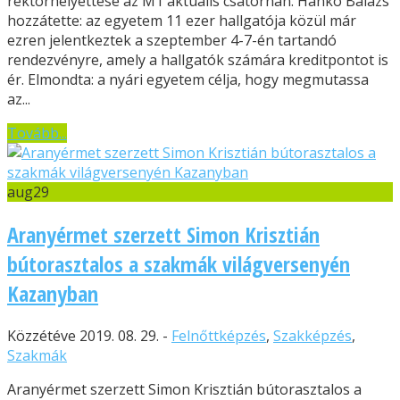
rektorhelyettese az M1 aktuális csatornán. Hankó Balázs
hozzátette: az egyetem 11 ezer hallgatója közül már
ezren jelentkeztek a szeptember 4-7-én tartandó
rendezvényre, amely a hallgatók számára kreditpontot is
ér. Elmondta: a nyári egyetem célja, hogy megmutassa
az...
Tovább...
aug
29
Aranyérmet szerzett Simon Krisztián
bútorasztalos a szakmák világversenyén
Kazanyban
Közzétéve 2019. 08. 29. -
Felnőttképzés
,
Szakképzés
,
Szakmák
Aranyérmet szerzett Simon Krisztián bútorasztalos a