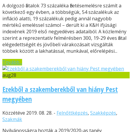
A dolgozó fiatalok 73 százaléka fizetésemelésre számít a
következő egy évben, a többségük, 54 százalékuk az
infláció alatti, 19 százalékuk pedig annál nagyobb
mértékű emeléssel számol – derült ki a K&H ifjúsági
indexének 2019 első negyedéves adataiból. A közlemény
szerint a reprezentatív felmérésben 300, 19-29 éves fiatal
elégedettségét és jövőbeli várakozásait vizsgálták
többek között a lakhatással, munkával, előrelépési...
Tovább...
aug
28
Ezekből a szakemberekből van hiány Pest
megyében
Közzétéve 2019. 08. 28. -
Felnőttképzés
,
Szakképzés
,
Szakmák
Nyilvánosságra hozták a 2019/2020-as tanév