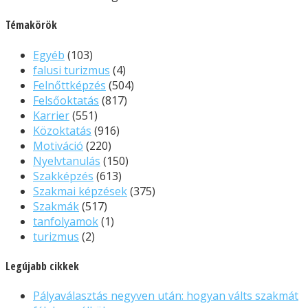
Témakörök
Egyéb
(103)
falusi turizmus
(4)
Felnőttképzés
(504)
Felsőoktatás
(817)
Karrier
(551)
Közoktatás
(916)
Motiváció
(220)
Nyelvtanulás
(150)
Szakképzés
(613)
Szakmai képzések
(375)
Szakmák
(517)
tanfolyamok
(1)
turizmus
(2)
Legújabb cikkek
Pályaválasztás negyven után: hogyan válts szakmát