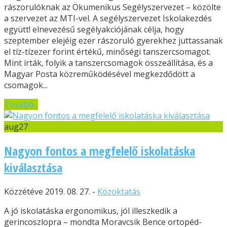
rászorulóknak az Ökumenikus Segélyszervezet – közölte
a szervezet az MTI-vel. A segélyszervezet Iskolakezdés
együtt! elnevezésű segélyakciójának célja, hogy
szeptember elejéig ezer rászoruló gyerekhez juttassanak
el tíz-tízezer forint értékű, minőségi tanszercsomagot.
Mint írták, folyik a tanszercsomagok összeállítása, és a
Magyar Posta közreműködésével megkezdődött a
csomagok...
Tovább...
aug
27
Nagyon fontos a megfelelő iskolatáska
kiválasztása
Közzétéve 2019. 08. 27. -
Közoktatás
A jó iskolatáska ergonomikus, jól illeszkedik a
gerincoszlopra – mondta Moravcsik Bence ortopéd-