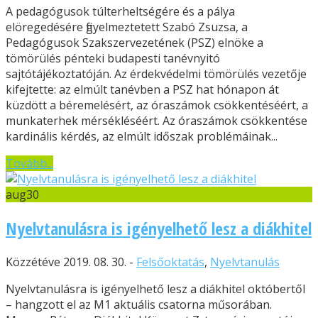
A pedagógusok túlterheltségére és a pálya
elöregedésére figyelmeztetett Szabó Zsuzsa, a
Pedagógusok Szakszervezetének (PSZ) elnöke a
tömörülés pénteki budapesti tanévnyitó
sajtótájékoztatóján. Az érdekvédelmi tömörülés vezetője
kifejtette: az elmúlt tanévben a PSZ hat hónapon át
küzdött a béremelésért, az óraszámok csökkentéséért, a
munkaterhek mérsékléséért. Az óraszámok csökkentése
kardinális kérdés, az elmúlt időszak problémáinak...
Tovább...
aug
30
Nyelvtanulásra is igényelhető lesz a diákhitel
Közzétéve 2019. 08. 30. -
Felsőoktatás
,
Nyelvtanulás
Nyelvtanulásra is igényelhető lesz a diákhitel októbertől
– hangzott el az M1 aktuális csatorna műsorában.