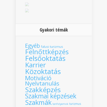
Gyakori témák
Egyéb
falusi turizmus
Felnőttképzés
Felsőoktatás
Karrier
Közoktatás
Motiváció
Nyelvtanulás
Szakképzés
Szakmai képzések
Szakmák
turizmus
tanfolyamok