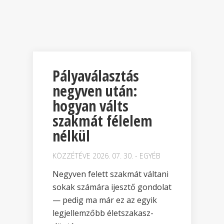
Pályaválasztás
negyven után:
hogyan válts
szakmát félelem
nélkül
KÖZZÉTÉVE 2026. 07. 30. -
EGYÉB
Negyven felett szakmát váltani
sokak számára ijesztő gondolat
— pedig ma már ez az egyik
legjellemzőbb életszakasz-