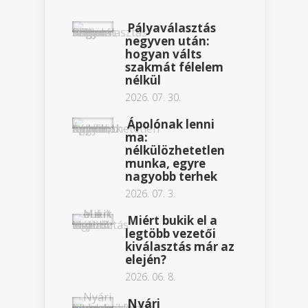
Pályaválasztás
negyven után:
hogyan válts
szakmát félelem
nélkül
2026. 07. 30.
Ápolónak lenni
ma:
nélkülözhetetlen
munka, egyre
nagyobb terhek
2026. 07. 3.
Miért bukik el a
legtöbb vezetői
kiválasztás már az
elején?
2026. 06. 8.
Nyári