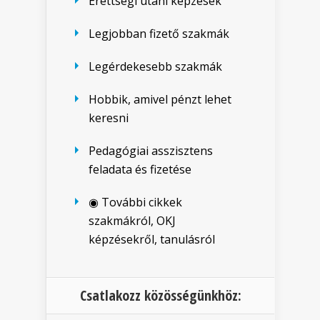
Érettségi utáni képzések
Legjobban fizető szakmák
Legérdekesebb szakmák
Hobbik, amivel pénzt lehet
keresni
Pedagógiai asszisztens
feladata és fizetése
◉ További cikkek
szakmákról, OKJ
képzésekről, tanulásról
Csatlakozz közösségünkhöz: