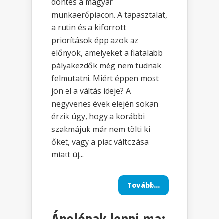
döntés a magyar
munkaerőpiacon. A tapasztalat,
a rutin és a kiforrott
priorítások épp azok az
előnyök, amelyeket a fiatalabb
pályakezdők még nem tudnak
felmutatni. Miért éppen most
jön el a váltás ideje? A
negyvenes évek elején sokan
érzik úgy, hogy a korábbi
szakmájuk már nem tölti ki
őket, vagy a piac változása
miatt új...
Tovább...
Ápolónak lenni ma: