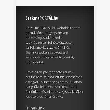
SzakmaPORTÁL.hu
A SzakmaPORTÁL.hu weboldalt azért
hoztuk létre, hogy egy helyen
összeválogassuk Neked a
szakképzéssel, felnőttképzéssel,
tanfolyamokkal, szakmákkal, és
általánosságban az oktatással
kapcsolatos híreket, változásokat,
tudnivalókat.
Rövid hírek, pár mondatos cikkek
segítségével tájékoztatunk - elsősorban
a magyar - oktatás helyzetéről, különös
hangsúlyt fektetve a szakképzéssel,
felnőttképzéssel és az OKJ-s szakmákkal
kapcsolatos témakörökre.
Írj nekünk