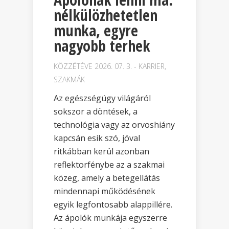
nélkülözhetetlen
munka, egyre
nagyobb terhek
KÖZZÉTÉVE 2026. 07. 3. -
KARRIER
,
SZAKMÁK
Az egészségügy világáról
sokszor a döntések, a
technológia vagy az orvoshiány
kapcsán esik szó, jóval
ritkábban kerül azonban
reflektorfénybe az a szakmai
közeg, amely a betegellátás
mindennapi működésének
egyik legfontosabb alappillére.
Az ápolók munkája egyszerre