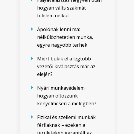
Pályaválasztás negyven után:
hogyan válts szakmát
félelem nélkül
Ápolónak lenni ma:
nélkülözhetetlen munka,
egyre nagyobb terhek
Miért bukik el a legtöbb
vezetői kiválasztás már az
elején?
Nyári munkavédelem:
hogyan öltözzünk
kényelmesen a melegben?
Fizikai és szellemi munkák
férfiaknak – ezeken a
területeken garantált az