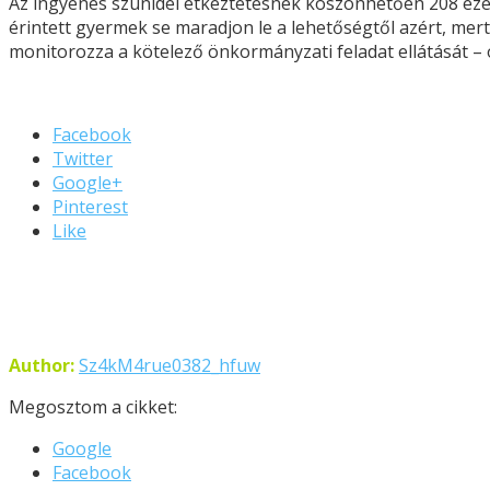
Az ingyenes szünidei étkeztetésnek köszönhetően 208 ezer
érintett gyermek se maradjon le a lehetőségtől azért, mert
monitorozza a kötelező önkormányzati feladat ellátását –
Facebook
Twitter
Google+
Pinterest
Like
Author:
Sz4kM4rue0382_hfuw
Megosztom a cikket:
Google
Facebook