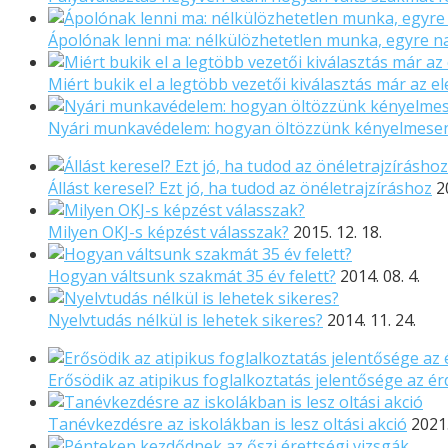
Ápolónak lenni ma: nélkülözhetetlen munka, egyre 
Miért bukik el a legtöbb vezetői kiválasztás már az el
Nyári munkavédelem: hogyan öltözzünk kényelmese
Állást keresel? Ezt jó, ha tudod az önéletrajzíráshoz
2
Milyen OKJ-s képzést válasszak?
2015. 12. 18.
Hogyan váltsunk szakmát 35 év felett?
2014. 08. 4.
Nyelvtudás nélkül is lehetek sikeres?
2014. 11. 24.
Erősödik az atipikus foglalkoztatás jelentősége az ér
Tanévkezdésre az iskolákban is lesz oltási akció
2021.