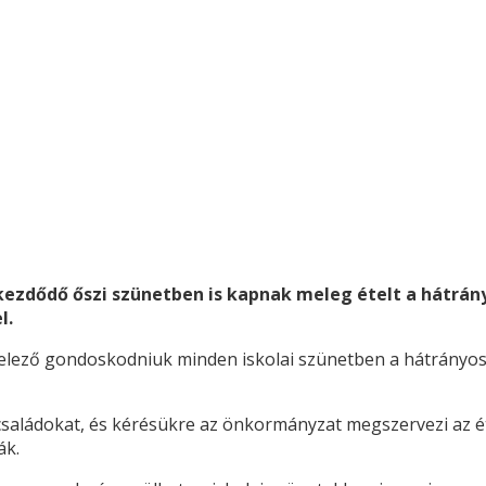
 kezdődő őszi szünetben is kapnak meleg ételt a hátrán
l.
ötelező gondoskodniuk minden iskolai szünetben a hátrányo
 családokat, és kérésükre az önkormányzat megszervezi az ét
ák.