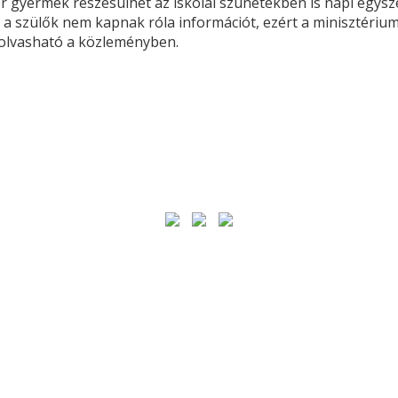
 gyermek részesülhet az iskolai szünetekben is napi egysze
 a szülők nem kapnak róla információt, ezért a minisztérium
 olvasható a közleményben.