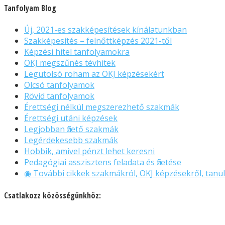
Tanfolyam Blog
Új, 2021-es szakképesítések kínálatunkban
Szakképesítés – felnőttképzés 2021-től
Képzési hitel tanfolyamokra
OKJ megszűnés tévhitek
Legutolsó roham az OKJ képzésekért
Olcsó tanfolyamok
Rövid tanfolyamok
Érettségi nélkül megszerezhető szakmák
Érettségi utáni képzések
Legjobban fizető szakmák
Legérdekesebb szakmák
Hobbik, amivel pénzt lehet keresni
Pedagógiai asszisztens feladata és fizetése
◉ További cikkek szakmákról, OKJ képzésekről, tanul
Csatlakozz közösségünkhöz: