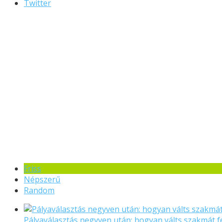
Twitter
Friss
Népszerű
Random
Pályaválasztás negyven után: hogyan válts szakmát f