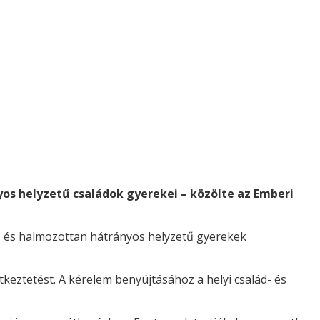
yos helyzetű családok gyerekei – közölte az Emberi
s és halmozottan hátrányos helyzetű gyerekek
keztetést. A kérelem benyújtásához a helyi család- és