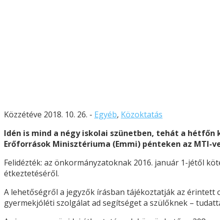
Közzétéve 2018. 10. 26. -
Egyéb
,
Közoktatás
Idén is mind a négy iskolai szünetben, tehát a hétfőn
Erőforrások Minisztériuma (Emmi) pénteken az MTI-ve
Felidézték: az önkormányzatoknak 2016. január 1-jétől k
étkeztetéséről.
A lehetőségről a jegyzők írásban tájékoztatják az érintett
gyermekjóléti szolgálat ad segítséget a szülőknek – tudatt