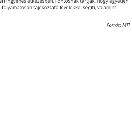
ri ingyenes étkezésben. Fontosnak tartják, hogy egyetlen
 folyamatosan tájékoztató levelekkel segíti, valamint
Forrás: MTI