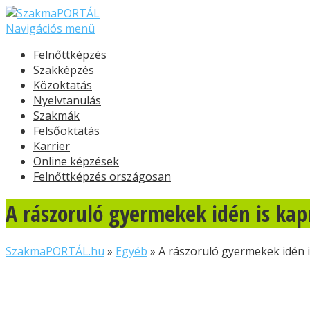
Navigációs menü
Felnőttképzés
Szakképzés
Közoktatás
Nyelvtanulás
Szakmák
Felsőoktatás
Karrier
Online képzések
Felnőttképzés országosan
A rászoruló gyermekek idén is kap
SzakmaPORTÁL.hu
»
Egyéb
»
A rászoruló gyermekek idén i