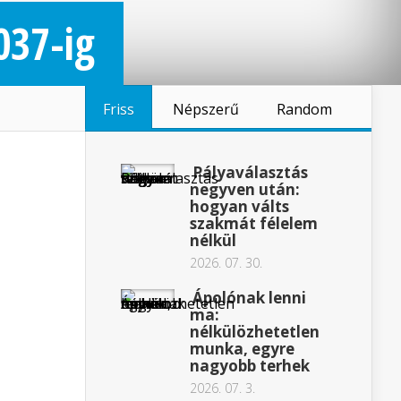
037-ig
Friss
Népszerű
Random
Pályaválasztás
negyven után:
hogyan válts
szakmát félelem
nélkül
2026. 07. 30.
Ápolónak lenni
ma:
nélkülözhetetlen
munka, egyre
nagyobb terhek
2026. 07. 3.