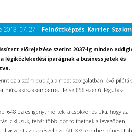
 2018. 07. 27. -
Felnőttképzés
,
Karrier
,
Szakm
sített előrejelzése szerint 2037-ig minden eddigi
e a légiközlekedési iparágnak a business jetek és
tva.
rint ez a szám duplája a most szolgálatban lévő pilóták
er műszaki szakemberre, illetve 858 ezer új légiutas-
bb, 648 ezres igényt mértek, a csökkenés oka, hogy az
si ciklusuk, tehát több időt tölthetnek a levegőben
ől viszont az egy évvel ezelőtti 839 ezerhez képest tö