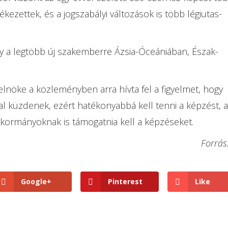
kezettek, és a jogszabályi változások is több légiutas-
y a legtöbb új szakemberre Ázsia-Óceániában, Észak-
elnöke a közleményben arra hívta fel a figyelmet, hogy
al küzdenek, ezért hatékonyabbá kell tenni a képzést, a
a kormányoknak is támogatnia kell a képzéseket.
Forrás
Google+
Pinterest
Like