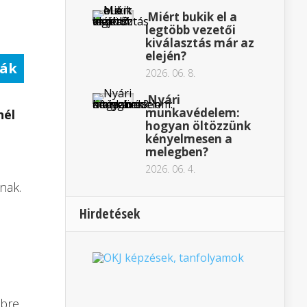
Miért bukik el a
legtöbb vezetői
kiválasztás már az
elején?
ák
2026. 06. 8.
Nyári
munkavédelem:
nél
hogyan öltözzünk
kényelmesen a
melegben?
2026. 06. 4.
nak.
Hirdetések
bbre