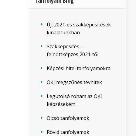
Tanfolyam Blog
Új, 2021-es szakképesítések
kínálatunkban
Szakképesítés –
felnőttképzés 2021-től
Képzési hitel tanfolyamokra
OKJ megszűnés tévhitek
Legutolsó roham az OKJ
képzésekért
Olcsó tanfolyamok
Rövid tanfolyamok