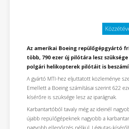
Közzétéve
Az amerikai Boeing repülőgépgyártó fris
több, 790 ezer új pilótára lesz szükség
polgári helikopterek pilótáit
is beszámí
A gyártó MTI-hez eljuttatott közleménye sze
Emellett a Boeing számításai szerint 622 ez
kísérőre is szüksége lesz az iparágnak.
Karbantartóból tavaly még az ideinél nagyo
újabb repülőgépeknek nagyobb a karbantartá
nagyobb ellenőrzés nélkül. Légiutas-kísérőb