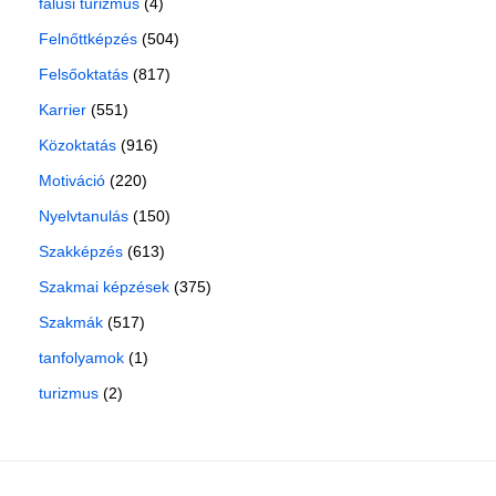
falusi turizmus
(4)
Felnőttképzés
(504)
Felsőoktatás
(817)
Karrier
(551)
Közoktatás
(916)
Motiváció
(220)
Nyelvtanulás
(150)
Szakképzés
(613)
Szakmai képzések
(375)
Szakmák
(517)
tanfolyamok
(1)
turizmus
(2)