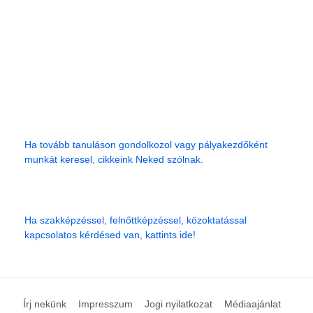
Ha tovább tanuláson gondolkozol vagy pályakezdőként
munkát keresel, cikkeink Neked szólnak.
Ha szakképzéssel, felnőttképzéssel, közoktatással
kapcsolatos kérdésed van, kattints ide!
Írj nekünk
Impresszum
Jogi nyilatkozat
Médiaajánlat