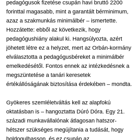
pedagógusok fizetése csupán havi bruttó 2200
forinttal magasabb, mint a garantált bérminimum,
azaz a szakmunkás minimálbér – ismertette.
Hozzátette: ebből az következik, hogy
pedagógushiány alakul ki. Hangsúlyozta, azért
jöhetett létre ez a helyzet, mert az Orbán-kormány
elválasztotta a pedagógusbéreket a minimálbér
emelkedésétől. Fontos ennek az intézkedésnek a
megszüntetése a tanári keresetek
értékállóságának biztosítása érdekében – mondta.
Gyökeres szemléletváltás kell az alapfokú
oktatásban is – hangoztatta Dúró Dóra. Egy 21.
századi munkavállalónak átlagosan hatszor-
hétszer szükséges megújítania a tudását, hogy
boldogulhasson, és ez csupán az