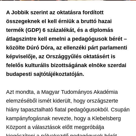
A Jobbik szerint az oktatásra fordított
összegeknek el kell érniük a bruttó hazai
termék (GDP) 6 százalékát, és a diplomás
átlagszintre kell emelni a pedagógusok bérét –
közölte Dúró Dóra, az ellenzéki párt parlamenti
képviselője, az Országgyűlés oktatásért is
felelős kulturális bizottságának elnöke szerdai
budapesti sajtótájékoztatóján.
Azt mondta, a Magyar Tudományos Akadémia
elemzéséből ismét kiderült, hogy országszerte
hiány tapasztalható fiatal pedagógusokból. Csupán
kampányfogásnak nevezte, hogy a Klebelsberg
Központ a választások előtt megpróbálja
kiegészíteni a pályakezdő pedagógusok bérét.