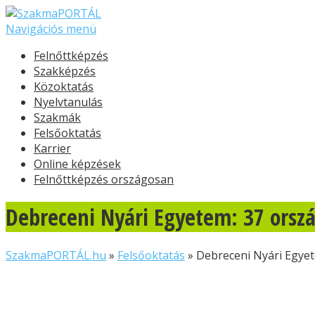
Navigációs menü
Felnőttképzés
Szakképzés
Közoktatás
Nyelvtanulás
Szakmák
Felsőoktatás
Karrier
Online képzések
Felnőttképzés országosan
Debreceni Nyári Egyetem: 37 orsz
SzakmaPORTÁL.hu
»
Felsőoktatás
»
Debreceni Nyári Egyet