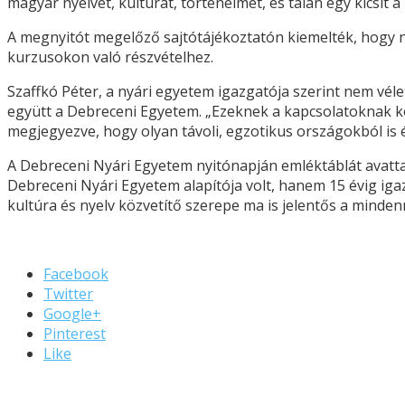
magyar nyelvet, kultúrát, történelmet, és talán egy kicsit
A megnyitót megelőző sajtótájékoztatón kiemelték, hogy 
kurzusokon való részvételhez.
Szaffkó Péter, a nyári egyetem igazgatója szerint nem véle
együtt a Debreceni Egyetem. „Ezeknek a kapcsolatoknak k
megjegyezve, hogy olyan távoli, egzotikus országokból is
A Debreceni Nyári Egyetem nyitónapján emléktáblát avatta
Debreceni Nyári Egyetem alapítója volt, hanem 15 évig igaz
kultúra és nyelv közvetítő szerepe ma is jelentős a minde
Facebook
Twitter
Google+
Pinterest
Like