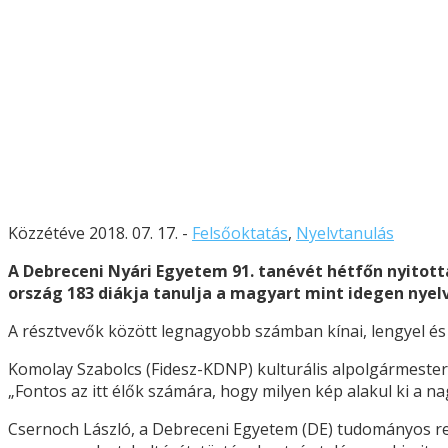
Közzétéve 2018. 07. 17. -
Felsőoktatás
,
Nyelvtanulás
A Debreceni Nyári Egyetem 91. tanévét hétfőn nyitot
ország 183 diákja tanulja a magyart mint idegen nyel
A résztvevők között legnagyobb számban kínai, lengyel és a
Komolay Szabolcs (Fidesz-KDNP) kulturális alpolgármester 
„Fontos az itt élők számára, hogy milyen kép alakul ki a 
Csernoch László, a Debreceni Egyetem (DE) tudományos rek