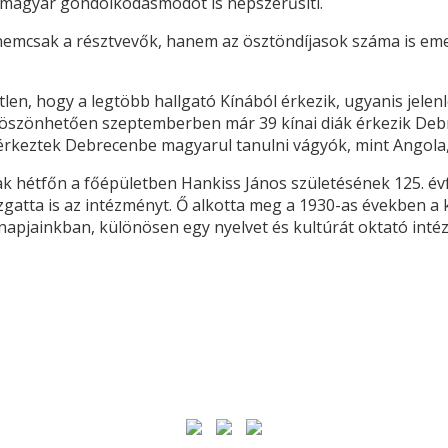
 a magyar gondolkodásmódot is népszerűsíti.
nemcsak a résztvevők, hanem az ösztöndíjasok száma is eme
tlen, hogy a legtöbb hallgató Kínából érkezik, ugyanis jele
öszönhetően szeptemberben már 39 kínai diák érkezik Debre
 érkeztek Debrecenbe magyarul tanulni vágyók, mint Angola
k hétfőn a főépületben Hankiss János születésének 125. év
gatta is az intézményt. Ő alkotta meg a 1930-as években a k
nnapjainkban, különösen egy nyelvet és kultúrát oktató int