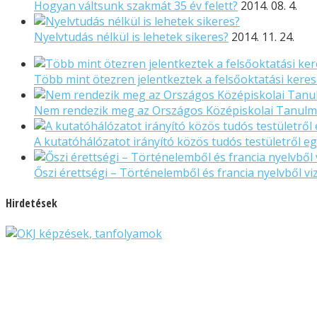
Hogyan váltsunk szakmát 35 év felett?
2014. 08. 4.
Nyelvtudás nélkül is lehetek sikeres?
2014. 11. 24.
Több mint ötezren jelentkeztek a felsőoktatási kere
Nem rendezik meg az Országos Középiskolai Tanulmá
A kutatóhálózatot irányító közös tudós testületről e
Őszi érettségi – Történelemből és francia nyelvből v
Hirdetések