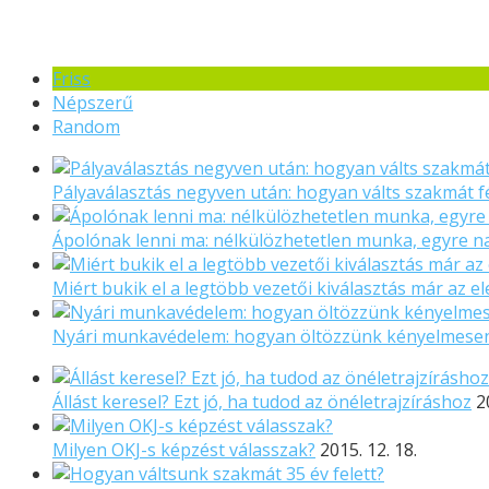
Friss
Népszerű
Random
Pályaválasztás negyven után: hogyan válts szakmát f
Ápolónak lenni ma: nélkülözhetetlen munka, egyre 
Miért bukik el a legtöbb vezetői kiválasztás már az el
Nyári munkavédelem: hogyan öltözzünk kényelmese
Állást keresel? Ezt jó, ha tudod az önéletrajzíráshoz
2
Milyen OKJ-s képzést válasszak?
2015. 12. 18.