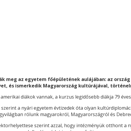
ták meg az egyetem főépületének aulájában: az ország 
vet, és ismerkedik Magyarország kultúrájával, történe
merikai diákok vannak, a kurzus legidősebb diákja 79 éves, a
szerint a nyári egyetem évtizedek óta olyan kultúrdiplomáci
nagyvilágban rólunk magyarokról, Magyarországról és Debrec
torhelyettese szerint azzal, hogy intézményük otthont a n