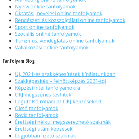
Nyelvi online tanfolyamok
Oktatási, nevelési online tanfolyamok
Rendészeti és közszolgálati online tanfolyamok
Sport online tanfolyamok
Szociális online tanfolyamok
Turizmus, vendéglátás online tanfolyamok
Vállalkozási online tanfolyamok
Tanfolyam Blog
Új, 2021-es szakképesítések kínálatunkban
Szakképesítés – felnőttképzés 2021-től
Képzési hitel tanfolyamokra
OKJ megszűnés tévhitek
Legutolsó roham az OKJ képzésekért
Olcsó tanfolyamok
Rövid tanfolyamok
Érettségi nélkül megszerezhető szakmák
Érettségi utáni képzések
Legjobban fizető szakmák