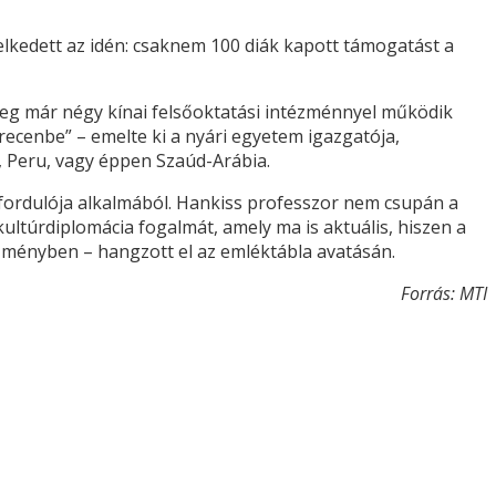
lkedett az idén: csaknem 100 diák kapott támogatást a
nleg már négy kínai felsőoktatási intézménnyel működik
cenbe” – emelte ki a nyári egyetem igazgatója,
, Peru, vagy éppen Szaúd-Arábia.
fordulója alkalmából. Hankiss professzor nem csupán a
ultúrdiplomácia fogalmát, amely ma is aktuális, hiszen a
ézményben – hangzott el az emléktábla avatásán.
Forrás: MTI