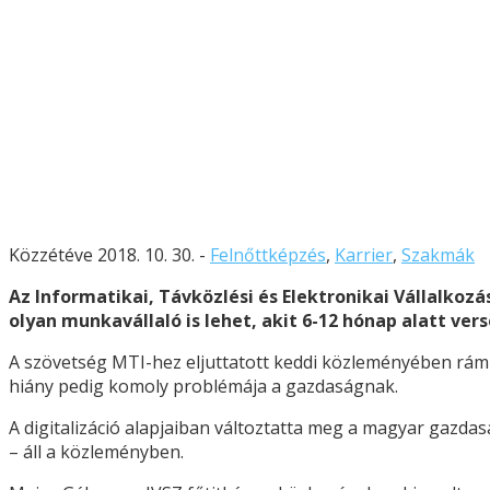
Közzétéve 2018. 10. 30. -
Felnőttképzés
,
Karrier
,
Szakmák
Az Informatikai, Távközlési és Elektronikai Vállalkoz
olyan munkavállaló is lehet, akit 6-12 hónap alatt ve
A szövetség MTI-hez eljuttatott keddi közleményében rám
hiány pedig komoly problémája a gazdaságnak.
A digitalizáció alapjaiban változtatta meg a magyar gazda
– áll a közleményben.