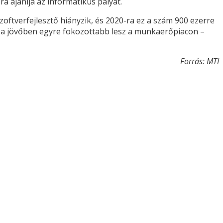
a ajánlja az informatikus pályát.
tverfejlesztő hiányzik, és 2020-ra ez a szám 900 ezerre
ny a jövőben egyre fokozottabb lesz a munkaerőpiacon –
Forrás: MTI