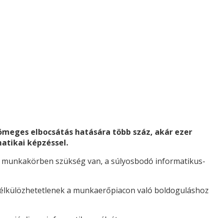
tömeges elbocsátás hatására több száz, akár ezer
matikai képzéssel.
en munkakörben szükség van, a súlyosbodó informatikus-
k nélkülözhetetlenek a munkaerőpiacon való boldoguláshoz