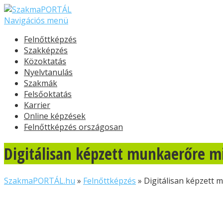
Navigációs menü
Felnőttképzés
Szakképzés
Közoktatás
Nyelvtanulás
Szakmák
Felsőoktatás
Karrier
Online képzések
Felnőttképzés országosan
Digitálisan képzett munkaerőre 
SzakmaPORTÁL.hu
»
Felnőttképzés
»
Digitálisan képzett