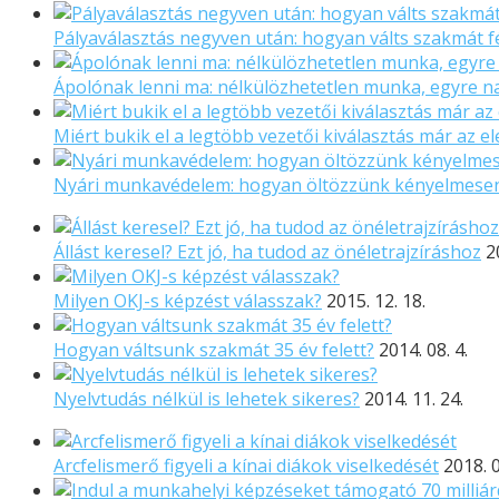
Pályaválasztás negyven után: hogyan válts szakmát f
Ápolónak lenni ma: nélkülözhetetlen munka, egyre 
Miért bukik el a legtöbb vezetői kiválasztás már az el
Nyári munkavédelem: hogyan öltözzünk kényelmese
Állást keresel? Ezt jó, ha tudod az önéletrajzíráshoz
2
Milyen OKJ-s képzést válasszak?
2015. 12. 18.
Hogyan váltsunk szakmát 35 év felett?
2014. 08. 4.
Nyelvtudás nélkül is lehetek sikeres?
2014. 11. 24.
Arcfelismerő figyeli a kínai diákok viselkedését
2018. 0