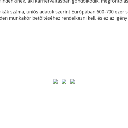
indenkinek, aki karrierváltásban gondolkodik, megfontolásr
k száma, uniós adatok szerint Európában 600-700 ezer szof
inden munkakör betöltéséhez rendelkezni kell, és ez az igé