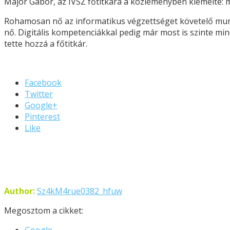
Major Gábor, az IVSZ főtitkára a közleményben kiemelte: m
Rohamosan nő az informatikus végzettséget követelő munká
nő. Digitális kompetenciákkal pedig már most is szinte m
tette hozzá a főtitkár.
Facebook
Twitter
Google+
Pinterest
Like
Author:
Sz4kM4rue0382_hfuw
Megosztom a cikket:
Google