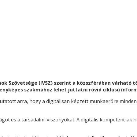
ások Szövetsége (IVSZ) szerint a közszférában várható 
rsenyképes szakmához lehet juttatni rövid ciklusú infor
utatott arra, hogy a digitálisan képzett munkaerőre mind
ságot és a társadalmi viszonyokat. A digitális kompetenciá