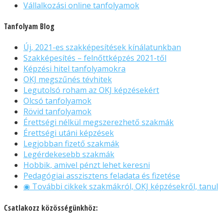
Vállalkozási online tanfolyamok
Tanfolyam Blog
Új, 2021-es szakképesítések kínálatunkban
Szakképesítés – felnőttképzés 2021-től
Képzési hitel tanfolyamokra
OKJ megszűnés tévhitek
Legutolsó roham az OKJ képzésekért
Olcsó tanfolyamok
Rövid tanfolyamok
Érettségi nélkül megszerezhető szakmák
Érettségi utáni képzések
Legjobban fizető szakmák
Legérdekesebb szakmák
Hobbik, amivel pénzt lehet keresni
Pedagógiai asszisztens feladata és fizetése
◉ További cikkek szakmákról, OKJ képzésekről, tanul
Csatlakozz közösségünkhöz: