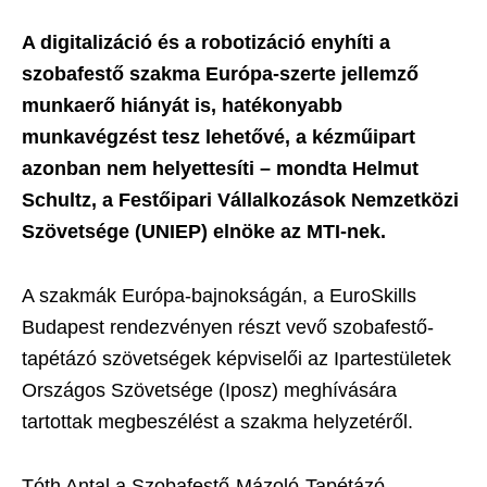
A digitalizáció és a robotizáció enyhíti a
szobafestő szakma Európa-szerte jellemző
munkaerő hiányát is, hatékonyabb
munkavégzést tesz lehetővé, a kézműipart
azonban nem helyettesíti – mondta Helmut
Schultz, a Festőipari Vállalkozások Nemzetközi
Szövetsége (UNIEP) elnöke az MTI-nek.
A szakmák Európa-bajnokságán, a EuroSkills
Budapest rendezvényen részt vevő szobafestő-
tapétázó szövetségek képviselői az Ipartestületek
Országos Szövetsége (Iposz) meghívására
tartottak megbeszélést a szakma helyzetéről.
Tóth Antal a Szobafestő-Mázoló-Tapétázó