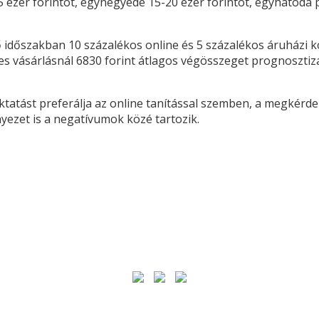
zer forintot, egynegyede 15-20 ezer forintot, egyhatoda pe
ző időszakban 10 százalékos online és 5 százalékos áruházi
yes vásárlásnál 6830 forint átlagos végösszeget prognosztiz
tatást preferálja az online tanítással szemben, a megkérdez
yezet is a negatívumok közé tartozik.