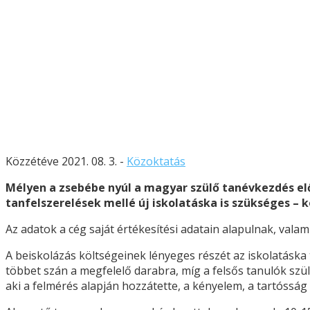
Közzétéve 2021. 08. 3. -
Közoktatás
Mélyen a zsebébe nyúl a magyar szülő tanévkezdés előt
tanfelszerelések mellé új iskolatáska is szükséges – k
Az adatok a cég saját értékesítési adatain alapulnak, vala
A beiskolázás költségeinek lényeges részét az iskolatáska 
többet szán a megfelelő darabra, míg a felsős tanulók szü
aki a felmérés alapján hozzátette, a kényelem, a tartóssá