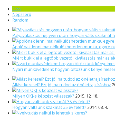
Friss
Népszerű
Random
Pályaválasztás negyven után: hogyan válts szakmát f
Ápolónak lenni ma: nélkülözhetetlen munka, egyre 
Miért bukik el a legtöbb vezetői kiválasztás már az el
Nyári munkavédelem: hogyan öltözzünk kényelmese
Állást keresel? Ezt jó, ha tudod az önéletrajzíráshoz
2
Milyen OKJ-s képzést válasszak?
2015. 12. 18.
Hogyan váltsunk szakmát 35 év felett?
2014. 08. 4.