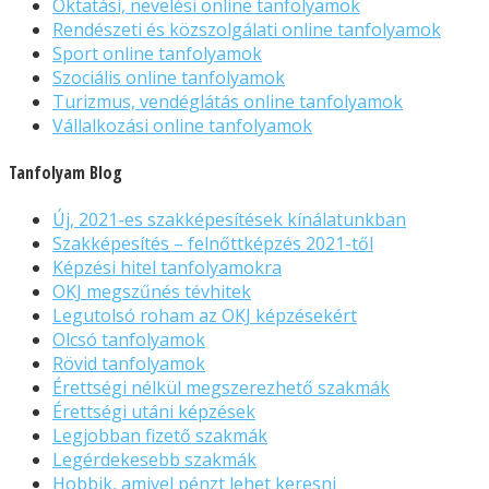
Oktatási, nevelési online tanfolyamok
Rendészeti és közszolgálati online tanfolyamok
Sport online tanfolyamok
Szociális online tanfolyamok
Turizmus, vendéglátás online tanfolyamok
Vállalkozási online tanfolyamok
Tanfolyam Blog
Új, 2021-es szakképesítések kínálatunkban
Szakképesítés – felnőttképzés 2021-től
Képzési hitel tanfolyamokra
OKJ megszűnés tévhitek
Legutolsó roham az OKJ képzésekért
Olcsó tanfolyamok
Rövid tanfolyamok
Érettségi nélkül megszerezhető szakmák
Érettségi utáni képzések
Legjobban fizető szakmák
Legérdekesebb szakmák
Hobbik, amivel pénzt lehet keresni