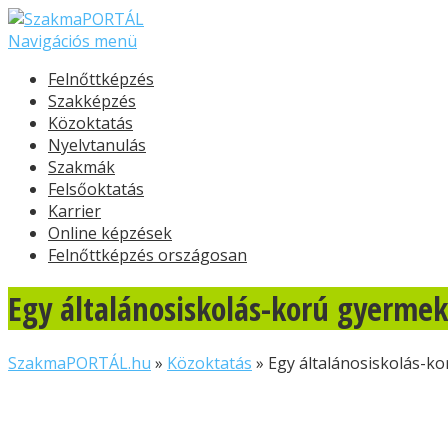
Navigációs menü
Felnőttképzés
Szakképzés
Közoktatás
Nyelvtanulás
Szakmák
Felsőoktatás
Karrier
Online képzések
Felnőttképzés országosan
Egy általánosiskolás-korú gyermek 
SzakmaPORTÁL.hu
»
Közoktatás
»
Egy általánosiskolás-ko