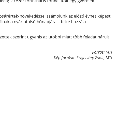
dig 20 ezer forintnál is többet költ egy gyermek
 kosárérték-növekedéssel számolunk az előző évhez képest.
álnak a nyár utolsó hónapjára – tette hozzá a
ettek szerint ugyanis az utóbbi miatt több feladat hárult
Forrás: MTI
Kép forrása: Szigetváry Zsolt, MTI