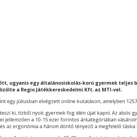
t, ugyanis egy általánosiskolás-korú gyermek teljes be
özölte a Regio Játékkereskedelmi Kft. az MTI-vel.
mint egy júliusban elvégzett online kutatáson, amelyben 1257
teszi ki, tízből nyolc gyermek fog idén újat kapni. Az alsós
lei jellemzően a 10-15 ezer forintos árkategóriában vásáro
g és az ergonómia a három döntő tényező a megfelelő táska 