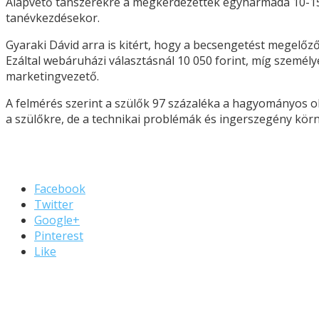
Alapvető tanszerekre a megkérdezettek egyharmada 10-15 e
tanévkezdésekor.
Gyaraki Dávid arra is kitért, hogy a becsengetést megelő
Ezáltal webáruházi választásnál 10 050 forint, míg személ
marketingvezető.
A felmérés szerint a szülők 97 százaléka a hagyományos ok
a szülőkre, de a technikai problémák és ingerszegény körn
Facebook
Twitter
Google+
Pinterest
Like