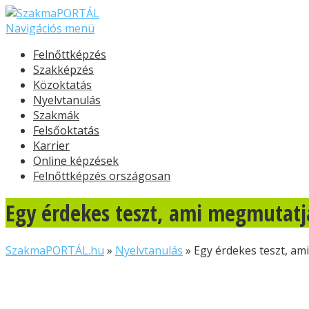
Navigációs menü
Felnőttképzés
Szakképzés
Közoktatás
Nyelvtanulás
Szakmák
Felsőoktatás
Karrier
Online képzések
Felnőttképzés országosan
Egy érdekes teszt, ami megmutatj
SzakmaPORTÁL.hu
»
Nyelvtanulás
»
Egy érdekes teszt, am