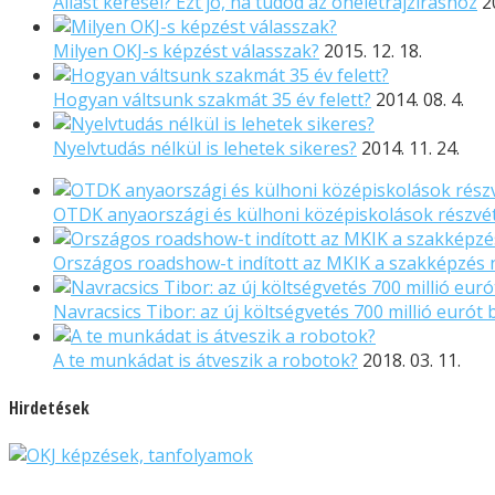
Állást keresel? Ezt jó, ha tudod az önéletrajzíráshoz
2
Milyen OKJ-s képzést válasszak?
2015. 12. 18.
Hogyan váltsunk szakmát 35 év felett?
2014. 08. 4.
Nyelvtudás nélkül is lehetek sikeres?
2014. 11. 24.
OTDK anyaországi és külhoni középiskolások részvét
Országos roadshow-t indított az MKIK a szakképzés 
Navracsics Tibor: az új költségvetés 700 millió eurót
A te munkádat is átveszik a robotok?
2018. 03. 11.
Hirdetések