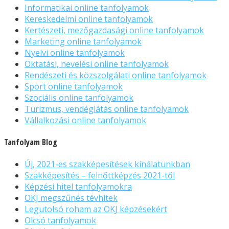
Informatikai online tanfolyamok
Kereskedelmi online tanfolyamok
Kertészeti, mezőgazdasági online tanfolyamok
Marketing online tanfolyamok
Nyelvi online tanfolyamok
Oktatási, nevelési online tanfolyamok
Rendészeti és közszolgálati online tanfolyamok
Sport online tanfolyamok
Szociális online tanfolyamok
Turizmus, vendéglátás online tanfolyamok
Vállalkozási online tanfolyamok
Tanfolyam Blog
Új, 2021-es szakképesítések kínálatunkban
Szakképesítés – felnőttképzés 2021-től
Képzési hitel tanfolyamokra
OKJ megszűnés tévhitek
Legutolsó roham az OKJ képzésekért
Olcsó tanfolyamok