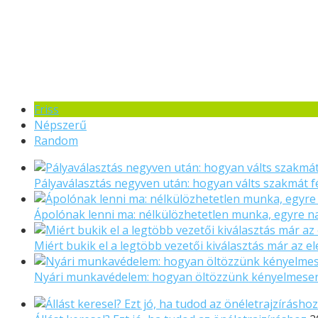
Friss
Népszerű
Random
Pályaválasztás negyven után: hogyan válts szakmát f
Ápolónak lenni ma: nélkülözhetetlen munka, egyre 
Miért bukik el a legtöbb vezetői kiválasztás már az el
Nyári munkavédelem: hogyan öltözzünk kényelmese