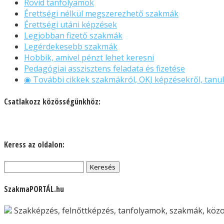
Rövid tanfolyamok
Érettségi nélkül megszerezhető szakmák
Érettségi utáni képzések
Legjobban fizető szakmák
Legérdekesebb szakmák
Hobbik, amivel pénzt lehet keresni
Pedagógiai asszisztens feladata és fizetése
◉ További cikkek szakmákról, OKJ képzésekről, tanul
Csatlakozz közösségünkhöz:
Keress az oldalon:
Keresés:
SzakmaPORTÁL.hu
Szakképzés, felnőttképzés, tanfolyamok, szakmák, közok