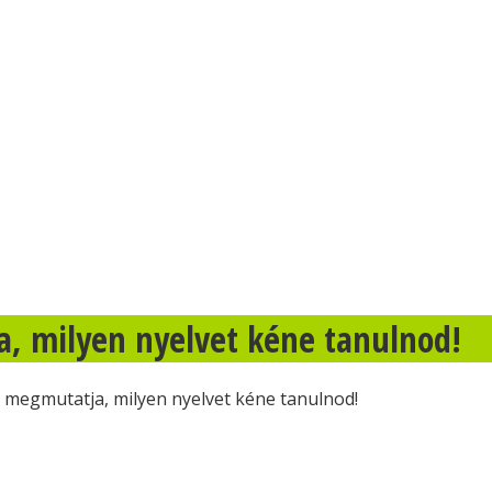
a, milyen nyelvet kéne tanulnod!
i megmutatja, milyen nyelvet kéne tanulnod!