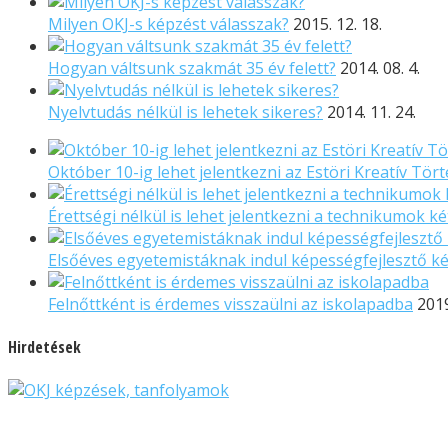
Milyen OKJ-s képzést válasszak?
2015. 12. 18.
Hogyan váltsunk szakmát 35 év felett?
2014. 08. 4.
Nyelvtudás nélkül is lehetek sikeres?
2014. 11. 24.
Október 10-ig lehet jelentkezni az Estöri Kreatív Tör
Érettségi nélkül is lehet jelentkezni a technikumok k
Elsőéves egyetemistáknak indul képességfejlesztő kép
Felnőttként is érdemes visszaülni az iskolapadba
2019
Hirdetések