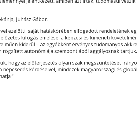
eménnyel jelentkezett, amiben azt írták, tudomásul veszik a
kánja, Juhász Gábor.
 évvel ezelőtti, saját hatáskörében elfogadott rendeletének
 előzetes kifogás emelése, a képzési és kimeneti követelmény
rtelműen kiderül – az egyébként érvényes tudományos akkred
n rögzített autonómiája szempontjából aggályosnak tartjuk.”
uk, hogy az előterjesztés olyan szak megszüntetését irányoz
 a népesedés kérdéseivel, mindezek magyarországi és globál
atja.”