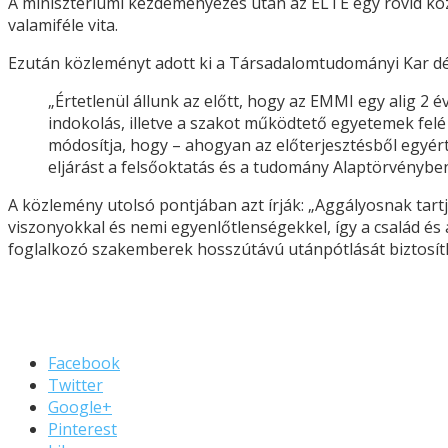
A minisztériumi kezdeményezés után az ELTE egy rövid közl
valamiféle vita.
Ezután közleményt adott ki a Társadalomtudományi Kar dé
„Értetlenül állunk az előtt, hogy az EMMI egy alig 2
indokolás, illetve a szakot működtető egyetemek felé
módosítja, hogy – ahogyan az előterjesztésből egyé
eljárást a felsőoktatás és a tudomány Alaptörvénybe
A közlemény utolsó pontjában azt írják: „Aggályosnak tartj
viszonyokkal és nemi egyenlőtlenségekkel, így a család és
foglalkozó szakemberek hosszútávú utánpótlását biztosíth
Facebook
Twitter
Google+
Pinterest