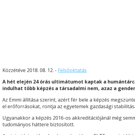
Közzétéve 2018. 08. 12. -
Felsőoktatás
A hét elején 24 órás ultimátumot kaptak a humántár
indulhat több képzés a társadalmi nem, azaz a gende
Az Emmi állítása szerint, azért fér bele a képzés megszünt
el erőforrásokat, rontja az egyetemek gazdasági stabilitás
Ugyanakkor a képzés 2016-os akkreditációjánál még semmi g
tudományos háttere biztosított.