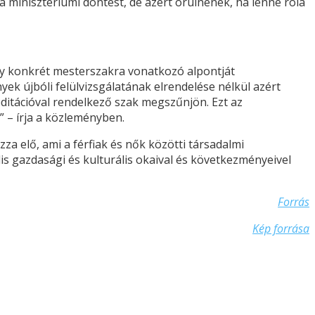
 minisztériumi döntést, de azért örülnének, ha lenne róla
 egy konkrét mesterszakra vonatkozó alpontját
ek újbóli felülvizsgálatának elrendelése nélkül azért
itációval rendelkező szak megszűnjön. Ezt az
 – írja a közleményben.
za elő, ami a férfiak és nők közötti társadalmi
is gazdasági és kulturális okaival és következményeivel
Forrás
Kép forrása