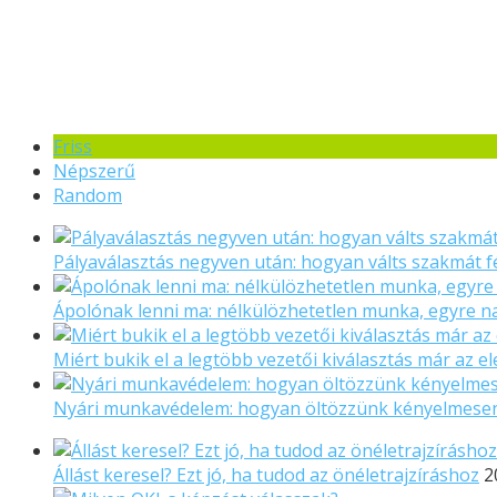
Friss
Népszerű
Random
Pályaválasztás negyven után: hogyan válts szakmát f
Ápolónak lenni ma: nélkülözhetetlen munka, egyre 
Miért bukik el a legtöbb vezetői kiválasztás már az el
Nyári munkavédelem: hogyan öltözzünk kényelmese
Állást keresel? Ezt jó, ha tudod az önéletrajzíráshoz
2