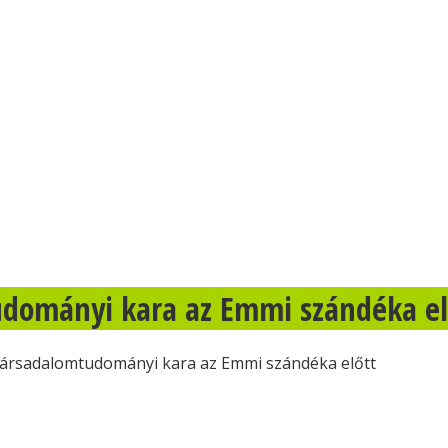
tudományi kara az Emmi szándéka el
E társadalomtudományi kara az Emmi szándéka előtt