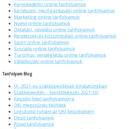
Kereskedelmi online tanfolyamok
Kertészeti, mezőgazdasági online tanfolyamok
Marketing online tanfolyamok
Nyelvi online tanfolyamok
Oktatási, nevelési online tanfolyamok
Rendészeti és közszolgálati online tanfolyamok
Sport online tanfolyamok
Szociális online tanfolyamok
Turizmus, vendéglátás online tanfolyamok
Vállalkozási online tanfolyamok
Tanfolyam Blog
Új, 2021-es szakképesítések kínálatunkban
Szakképesítés – felnőttképzés 2021-től
Képzési hitel tanfolyamokra
OKJ megszűnés tévhitek
Legutolsó roham az OKJ képzésekért
Olcsó tanfolyamok
Rövid tanfolyamok