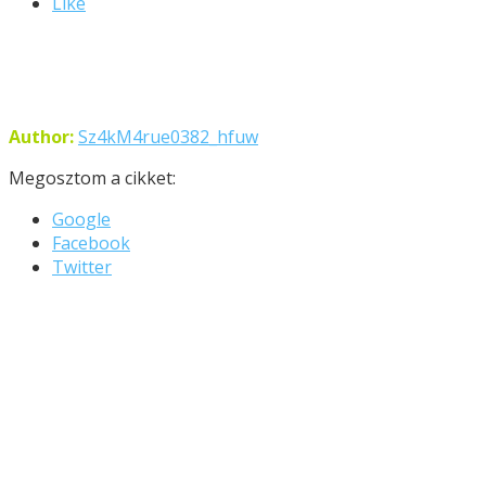
Like
Author:
Sz4kM4rue0382_hfuw
Megosztom a cikket:
Google
Facebook
Twitter