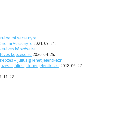
ténelmi Versenyre
2021. 09. 21.
étéves képzéseire
2020. 04. 25.
zés – júliusig lehet jelentkezni
2018. 06. 27.
. 11. 22.