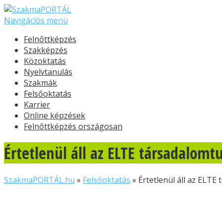
Navigációs menü
Felnőttképzés
Szakképzés
Közoktatás
Nyelvtanulás
Szakmák
Felsőoktatás
Karrier
Online képzések
Felnőttképzés országosan
Értetlenül áll az ELTE társadalom
SzakmaPORTÁL.hu
»
Felsőoktatás
»
Értetlenül áll az ELT