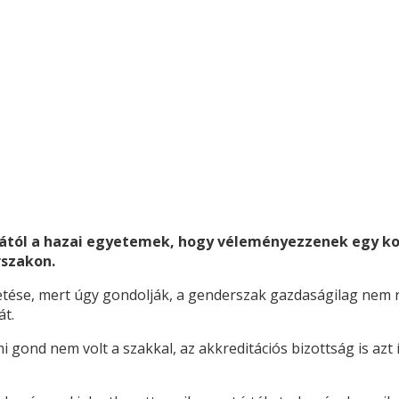
cától a hazai egyetemek, hogy véleményezzenek egy k
rszakon.
etése, mert úgy gondolják, a genderszak gazdaságilag nem ra
át.
ond nem volt a szakkal, az akkreditációs bizottság is azt í