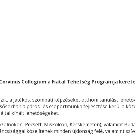
Corvinus Collegium a Fiatal Tehetség Programja keretéb
, a játékos, szombati képzéseket otthoni tanulást lehetővé
 elsősorban a páros- és csoportmunka fejlesztése kerül a k
által kínált lehetőségeket.
Szolnokon, Pécsett, Miskolcon, Kecskeméten), valamint Bud
váncsisággal közelítenek minden újdonság felé, valamint szí