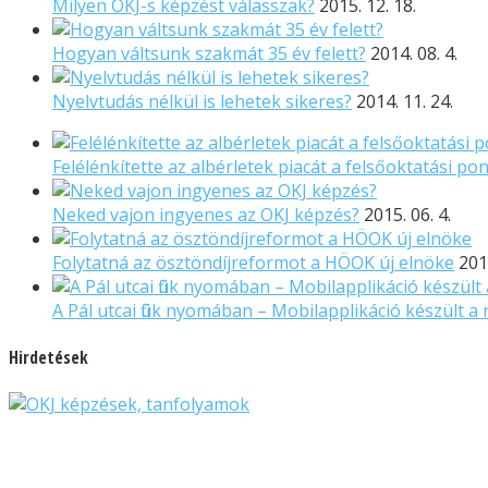
Milyen OKJ-s képzést válasszak?
2015. 12. 18.
Hogyan váltsunk szakmát 35 év felett?
2014. 08. 4.
Nyelvtudás nélkül is lehetek sikeres?
2014. 11. 24.
Felélénkítette az albérletek piacát a felsőoktatási po
Neked vajon ingyenes az OKJ képzés?
2015. 06. 4.
Folytatná az ösztöndíjreformot a HÖOK új elnöke
2018
A Pál utcai fiúk nyomában – Mobilapplikáció készült a
Hirdetések