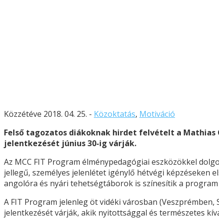
Közzétéve 2018. 04. 25. -
Közoktatás
,
Motiváció
Felső tagozatos diákoknak hirdet felvételt a Mathias 
jelentkezését június 30-ig várják.
Az MCC FIT Program élménypedagógiai eszközökkel dolgozik
jellegű, személyes jelenlétet igénylő hétvégi képzéseken
angolóra és nyári tehetségtáborok is színesítik a program 
A FIT Program jelenleg öt vidéki városban (Veszprémben, 
jelentkezését várják, akik nyitottsággal és természetes kí