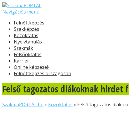
Navigációs menü
Felnőttképzés
Szakképzés
Közoktatás
Nyelvtanulás
Szakmák
Felsőoktatás
Karrier
Online képzések
Felnőttképzés országosan
Felső tagozatos diákoknak hirdet 
SzakmaPORTÁL.hu
»
Közoktatás
»
Felső tagozatos diákokn