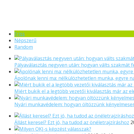
Friss
Népszerű
Random
Pályaválasztás negyven után: hogyan válts szakmát f
Ápolónak lenni ma: nélkülözhetetlen munka, egyre 
Miért bukik el a legtöbb vezetői kiválasztás már az el
Nyári munkavédelem: hogyan öltözzünk kényelmese
Állást keresel? Ezt jó, ha tudod az önéletrajzíráshoz
2