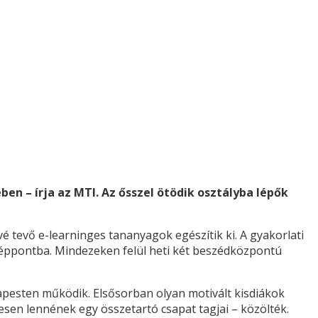
en – írja az MTI. Az ősszel ötödik osztályba lépők
 tevő e-learninges tananyagok egészítik ki. A gyakorlati
özéppontba. Mindezeken felül heti két beszédközpontú
apesten működik. Elsősorban olyan motivált kisdiákok
vesen lennének egy összetartó csapat tagjai – közölték.