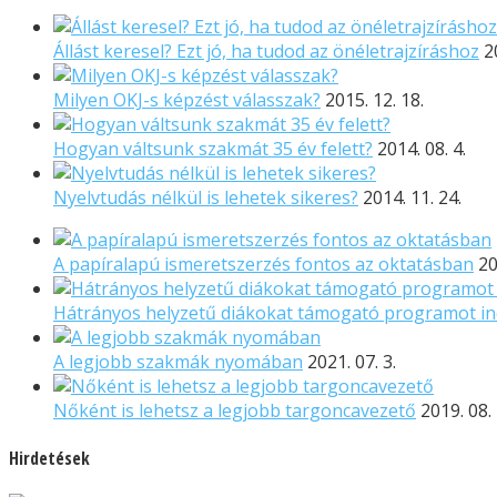
Állást keresel? Ezt jó, ha tudod az önéletrajzíráshoz
2
Milyen OKJ-s képzést válasszak?
2015. 12. 18.
Hogyan váltsunk szakmát 35 év felett?
2014. 08. 4.
Nyelvtudás nélkül is lehetek sikeres?
2014. 11. 24.
A papíralapú ismeretszerzés fontos az oktatásban
20
Hátrányos helyzetű diákokat támogató programot in
A legjobb szakmák nyomában
2021. 07. 3.
Nőként is lehetsz a legjobb targoncavezető
2019. 08. 
Hirdetések