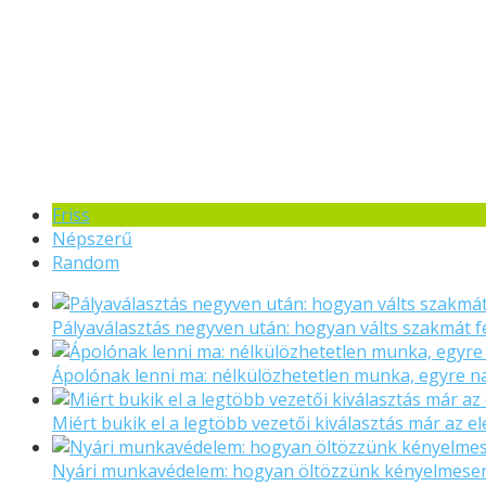
Friss
Népszerű
Random
Pályaválasztás negyven után: hogyan válts szakmát f
Ápolónak lenni ma: nélkülözhetetlen munka, egyre 
Miért bukik el a legtöbb vezetői kiválasztás már az el
Nyári munkavédelem: hogyan öltözzünk kényelmese