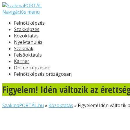
Navigációs menü
Felnőttképzés
Szakképzés
Közoktatás
Nyelvtanulás
Szakmák
Felsőoktatás
Karrier
Online képzések
Felnőttképzés országosan
Figyelem! Idén változik az érettség
SzakmaPORTÁL.hu
»
Közoktatás
»
Figyelem! Idén változik 