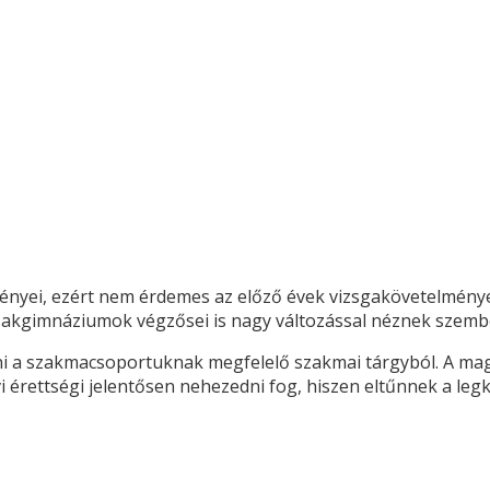
nyei, ezért nem érdemes az előző évek vizsgakövetelményei 
szakgimnáziumok végzősei is nagy változással néznek szemb
ni a szakmacsoportuknak megfelelő szakmai tárgyból. A mag
 érettségi jelentősen nehezedni fog, hiszen eltűnnek a leg