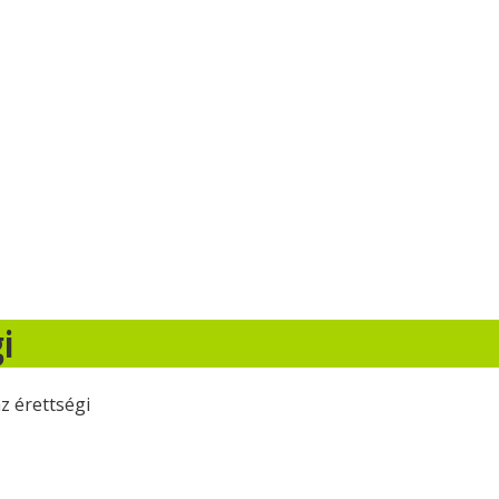
i
az érettségi