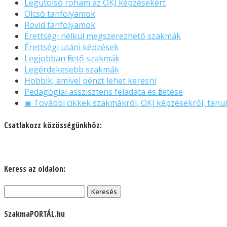
Legutolsó roham az OKJ képzésekért
Olcsó tanfolyamok
Rövid tanfolyamok
Érettségi nélkül megszerezhető szakmák
Érettségi utáni képzések
Legjobban fizető szakmák
Legérdekesebb szakmák
Hobbik, amivel pénzt lehet keresni
Pedagógiai asszisztens feladata és fizetése
◉ További cikkek szakmákról, OKJ képzésekről, tanul
Csatlakozz közösségünkhöz:
Keress az oldalon:
Keresés:
SzakmaPORTÁL.hu