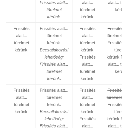
Frissítés alatt...
alatt...
alatt... tür
türelmet
türelmet
kérünk
kérünk.
kérünk.
Frissítés
Frissítés alatt...
Frissítés
Frissítés al
alatt...
türelmet
alatt...
türelmet ké
türelmet
kérünk.
türelmet
Frissítés al
kérünk.
Becsatlakozási
kérünk.
türelme
lehetőség:
Frissítés
kérünk.Fris
Frissítés alatt...
alatt...
alatt... tür
türelmet
türelmet
kérünk
kérünk.
kérünk.
Frissítés
Frissítés alatt...
Frissítés
Frissítés al
alatt...
türelmet
alatt...
türelmet ké
türelmet
kérünk.
türelmet
Frissítés al
kérünk.
Becsatlakozási
kérünk.
türelme
lehetőség:
Frissítés
kérünk.Fris
Frissítés alatt...
alatt...
alatt... tür