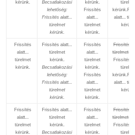
kérünk.
Becsatlakozási
kérünk.
türelme
lehetőség:
Frissítés
kérünk.Fris
Frissítés alatt...
alatt...
alatt... tür
türelmet
türelmet
kérünk
kérünk.
kérünk.
Frissítés
Frissítés alatt...
Frissítés
Frissítés al
alatt...
türelmet
alatt...
türelmet ké
türelmet
kérünk.
türelmet
Frissítés al
kérünk.
Becsatlakozási
kérünk.
türelme
lehetőség:
Frissítés
kérünk.Fris
Frissítés alatt...
alatt...
alatt... tür
türelmet
türelmet
kérünk
kérünk.
kérünk.
Frissítés
Frissítés alatt...
Frissítés
Frissítés al
alatt...
türelmet
alatt...
türelmet ké
türelmet
kérünk.
türelmet
Frissítés al
kérünk.
Becsatlakozási
kérünk.
türelme