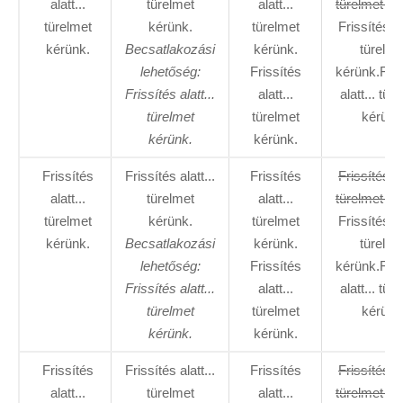
alatt...
türelmet
alatt...
türelmet ké
türelmet
kérünk.
türelmet
Frissítés al
kérünk.
Becsatlakozási
kérünk.
türelme
lehetőség:
Frissítés
kérünk.Fris
Frissítés alatt...
alatt...
alatt... tür
türelmet
türelmet
kérünk
kérünk.
kérünk.
Frissítés
Frissítés alatt...
Frissítés
Frissítés al
alatt...
türelmet
alatt...
türelmet ké
türelmet
kérünk.
türelmet
Frissítés al
kérünk.
Becsatlakozási
kérünk.
türelme
lehetőség:
Frissítés
kérünk.Fris
Frissítés alatt...
alatt...
alatt... tür
türelmet
türelmet
kérünk
kérünk.
kérünk.
Frissítés
Frissítés alatt...
Frissítés
Frissítés al
alatt...
türelmet
alatt...
türelmet ké