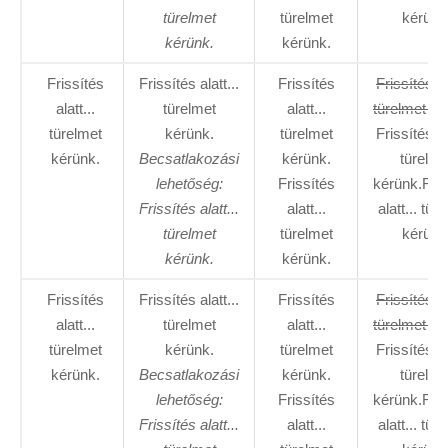
türelmet
türelmet
kérünk
kérünk.
kérünk.
Frissítés
Frissítés alatt...
Frissítés
Frissítés al
alatt...
türelmet
alatt...
türelmet ké
türelmet
kérünk.
türelmet
Frissítés al
kérünk.
Becsatlakozási
kérünk.
türelme
lehetőség:
Frissítés
kérünk.Fris
Frissítés alatt...
alatt...
alatt... tür
türelmet
türelmet
kérünk
kérünk.
kérünk.
Frissítés
Frissítés alatt...
Frissítés
Frissítés al
alatt...
türelmet
alatt...
türelmet ké
türelmet
kérünk.
türelmet
Frissítés al
kérünk.
Becsatlakozási
kérünk.
türelme
lehetőség:
Frissítés
kérünk.Fris
Frissítés alatt...
alatt...
alatt... tür