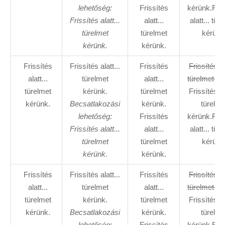
lehetőség:
Frissítés
kérünk.Fris
Frissítés alatt...
alatt...
alatt... tür
türelmet
türelmet
kérünk
kérünk.
kérünk.
Frissítés
Frissítés alatt...
Frissítés
Frissítés al
alatt...
türelmet
alatt...
türelmet ké
türelmet
kérünk.
türelmet
Frissítés al
kérünk.
Becsatlakozási
kérünk.
türelme
lehetőség:
Frissítés
kérünk.Fris
Frissítés alatt...
alatt...
alatt... tür
türelmet
türelmet
kérünk
kérünk.
kérünk.
Frissítés
Frissítés alatt...
Frissítés
Frissítés al
alatt...
türelmet
alatt...
türelmet ké
türelmet
kérünk.
türelmet
Frissítés al
kérünk.
Becsatlakozási
kérünk.
türelme
lehetőség:
Frissítés
kérünk.Fris