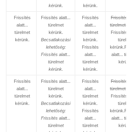
kérünk.
kérünk.
Frissítés
Frissítés alatt...
Frissítés
Frissítés al
alatt...
türelmet
alatt...
türelmet ké
türelmet
kérünk.
türelmet
Frissítés al
kérünk.
Becsatlakozási
kérünk.
türelme
lehetőség:
Frissítés
kérünk.Fris
Frissítés alatt...
alatt...
alatt... tür
türelmet
türelmet
kérünk
kérünk.
kérünk.
Frissítés
Frissítés alatt...
Frissítés
Frissítés al
alatt...
türelmet
alatt...
türelmet ké
türelmet
kérünk.
türelmet
Frissítés al
kérünk.
Becsatlakozási
kérünk.
türelme
lehetőség:
Frissítés
kérünk.Fris
Frissítés alatt...
alatt...
alatt... tür
türelmet
türelmet
kérünk