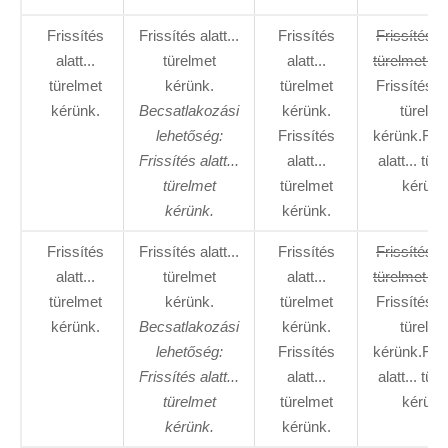
Frissítés
Frissítés alatt...
Frissítés
Frissítés al
alatt...
türelmet
alatt...
türelmet ké
türelmet
kérünk.
türelmet
Frissítés al
kérünk.
Becsatlakozási
kérünk.
türelme
lehetőség:
Frissítés
kérünk.Fris
Frissítés alatt...
alatt...
alatt... tür
türelmet
türelmet
kérünk
kérünk.
kérünk.
Frissítés
Frissítés alatt...
Frissítés
Frissítés al
alatt...
türelmet
alatt...
türelmet ké
türelmet
kérünk.
türelmet
Frissítés al
kérünk.
Becsatlakozási
kérünk.
türelme
lehetőség:
Frissítés
kérünk.Fris
Frissítés alatt...
alatt...
alatt... tür
türelmet
türelmet
kérünk
kérünk.
kérünk.