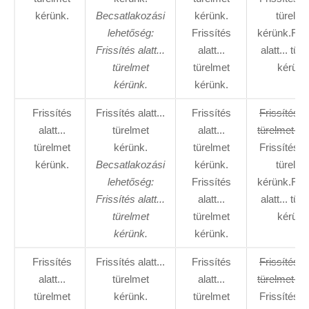
kérünk.
Becsatlakozási
kérünk.
türelme
lehetőség:
Frissítés
kérünk.Fris
Frissítés alatt...
alatt...
alatt... tür
türelmet
türelmet
kérünk
kérünk.
kérünk.
Frissítés
Frissítés alatt...
Frissítés
Frissítés al
alatt...
türelmet
alatt...
türelmet ké
türelmet
kérünk.
türelmet
Frissítés al
kérünk.
Becsatlakozási
kérünk.
türelme
lehetőség:
Frissítés
kérünk.Fris
Frissítés alatt...
alatt...
alatt... tür
türelmet
türelmet
kérünk
kérünk.
kérünk.
Frissítés
Frissítés alatt...
Frissítés
Frissítés al
alatt...
türelmet
alatt...
türelmet ké
türelmet
kérünk.
türelmet
Frissítés al