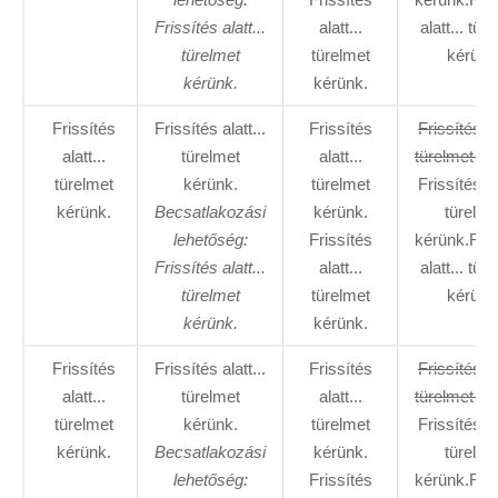
Frissítés alatt...
alatt...
alatt... tür
türelmet
türelmet
kérünk
kérünk.
kérünk.
Frissítés
Frissítés alatt...
Frissítés
Frissítés al
alatt...
türelmet
alatt...
türelmet ké
türelmet
kérünk.
türelmet
Frissítés al
kérünk.
Becsatlakozási
kérünk.
türelme
lehetőség:
Frissítés
kérünk.Fris
Frissítés alatt...
alatt...
alatt... tür
türelmet
türelmet
kérünk
kérünk.
kérünk.
Frissítés
Frissítés alatt...
Frissítés
Frissítés al
alatt...
türelmet
alatt...
türelmet ké
türelmet
kérünk.
türelmet
Frissítés al
kérünk.
Becsatlakozási
kérünk.
türelme
lehetőség:
Frissítés
kérünk.Fris