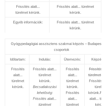
Frissítés alatt...
Frissítés alatt... türelmet
türelmet kérünk.
kérünk.
Egyéb információk:
Frissítés alatt... türelmet
kérünk.
Gyógypedagógiai asszisztens szakmai képzés – Budapest in
csoportok
Időtartam:
Indulás:
Ütemezés:
Képzés dí
Frissítés
Frissítés alatt...
Frissítés
Frissítés al
alatt...
türelmet
alatt...
türelmet ké
türelmet
kérünk.
türelmet
Frissítés al
kérünk.
Becsatlakozási
kérünk.
türelme
lehetőség:
Frissítés
kérünk.Fris
Frissítés alatt...
alatt...
alatt... tür
türelmet
türelmet
kérünk