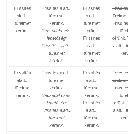
Frissítés
Frissítés alatt...
Frissítés
Frissítés al
alatt...
türelmet
alatt...
türelmet ké
türelmet
kérünk.
türelmet
Frissítés al
kérünk.
Becsatlakozási
kérünk.
türelme
lehetőség:
Frissítés
kérünk.Fris
Frissítés alatt...
alatt...
alatt... tür
türelmet
türelmet
kérünk
kérünk.
kérünk.
Frissítés
Frissítés alatt...
Frissítés
Frissítés al
alatt...
türelmet
alatt...
türelmet ké
türelmet
kérünk.
türelmet
Frissítés al
kérünk.
Becsatlakozási
kérünk.
türelme
lehetőség:
Frissítés
kérünk.Fris
Frissítés alatt...
alatt...
alatt... tür
türelmet
türelmet
kérünk
kérünk.
kérünk.