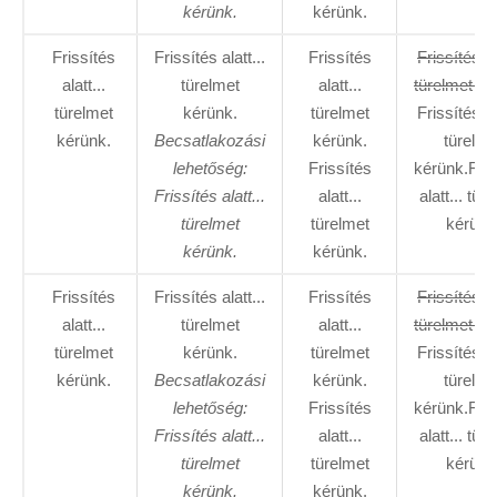
kérünk.
kérünk.
Frissítés
Frissítés alatt...
Frissítés
Frissítés al
alatt...
türelmet
alatt...
türelmet ké
türelmet
kérünk.
türelmet
Frissítés al
kérünk.
Becsatlakozási
kérünk.
türelme
lehetőség:
Frissítés
kérünk.Fris
Frissítés alatt...
alatt...
alatt... tür
türelmet
türelmet
kérünk
kérünk.
kérünk.
Frissítés
Frissítés alatt...
Frissítés
Frissítés al
alatt...
türelmet
alatt...
türelmet ké
türelmet
kérünk.
türelmet
Frissítés al
kérünk.
Becsatlakozási
kérünk.
türelme
lehetőség:
Frissítés
kérünk.Fris
Frissítés alatt...
alatt...
alatt... tür
türelmet
türelmet
kérünk
kérünk.
kérünk.