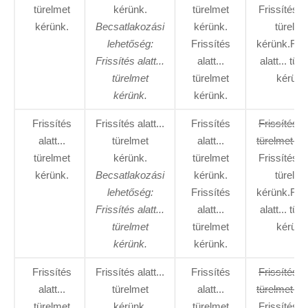
türelmet
kérünk.
türelmet
Frissítés al
kérünk.
Becsatlakozási
kérünk.
türelme
lehetőség:
Frissítés
kérünk.Fris
Frissítés alatt...
alatt...
alatt... tür
türelmet
türelmet
kérünk
kérünk.
kérünk.
Frissítés
Frissítés alatt...
Frissítés
Frissítés al
alatt...
türelmet
alatt...
türelmet ké
türelmet
kérünk.
türelmet
Frissítés al
kérünk.
Becsatlakozási
kérünk.
türelme
lehetőség:
Frissítés
kérünk.Fris
Frissítés alatt...
alatt...
alatt... tür
türelmet
türelmet
kérünk
kérünk.
kérünk.
Frissítés
Frissítés alatt...
Frissítés
Frissítés al
alatt...
türelmet
alatt...
türelmet ké
türelmet
kérünk.
türelmet
Frissítés al