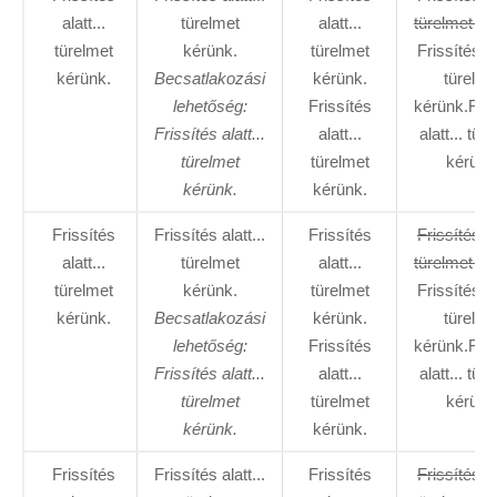
alatt...
türelmet
alatt...
türelmet ké
türelmet
kérünk.
türelmet
Frissítés al
kérünk.
Becsatlakozási
kérünk.
türelme
lehetőség:
Frissítés
kérünk.Fris
Frissítés alatt...
alatt...
alatt... tür
türelmet
türelmet
kérünk
kérünk.
kérünk.
Frissítés
Frissítés alatt...
Frissítés
Frissítés al
alatt...
türelmet
alatt...
türelmet ké
türelmet
kérünk.
türelmet
Frissítés al
kérünk.
Becsatlakozási
kérünk.
türelme
lehetőség:
Frissítés
kérünk.Fris
Frissítés alatt...
alatt...
alatt... tür
türelmet
türelmet
kérünk
kérünk.
kérünk.
Frissítés
Frissítés alatt...
Frissítés
Frissítés al