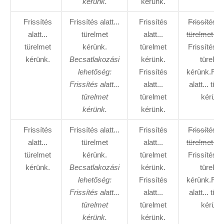
kérünk.
kérünk.
Frissítés
Frissítés alatt...
Frissítés
Frissítés al
alatt...
türelmet
alatt...
türelmet ké
türelmet
kérünk.
türelmet
Frissítés al
kérünk.
Becsatlakozási
kérünk.
türelme
lehetőség:
Frissítés
kérünk.Fris
Frissítés alatt...
alatt...
alatt... tür
türelmet
türelmet
kérünk
kérünk.
kérünk.
Frissítés
Frissítés alatt...
Frissítés
Frissítés al
alatt...
türelmet
alatt...
türelmet ké
türelmet
kérünk.
türelmet
Frissítés al
kérünk.
Becsatlakozási
kérünk.
türelme
lehetőség:
Frissítés
kérünk.Fris
Frissítés alatt...
alatt...
alatt... tür
türelmet
türelmet
kérünk
kérünk.
kérünk.