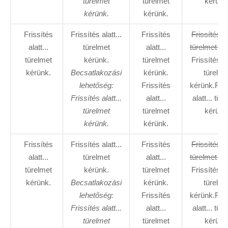
türelmet
türelmet
kérünk
kérünk.
kérünk.
Frissítés
Frissítés alatt...
Frissítés
Frissítés al
alatt...
türelmet
alatt...
türelmet ké
türelmet
kérünk.
türelmet
Frissítés al
kérünk.
Becsatlakozási
kérünk.
türelme
lehetőség:
Frissítés
kérünk.Fris
Frissítés alatt...
alatt...
alatt... tür
türelmet
türelmet
kérünk
kérünk.
kérünk.
Frissítés
Frissítés alatt...
Frissítés
Frissítés al
alatt...
türelmet
alatt...
türelmet ké
türelmet
kérünk.
türelmet
Frissítés al
kérünk.
Becsatlakozási
kérünk.
türelme
lehetőség:
Frissítés
kérünk.Fris
Frissítés alatt...
alatt...
alatt... tür
türelmet
türelmet
kérünk