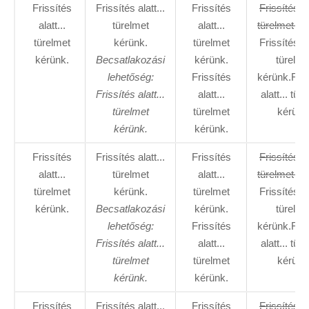
Frissítés
Frissítés alatt...
Frissítés
Frissítés al
alatt...
türelmet
alatt...
türelmet ké
türelmet
kérünk.
türelmet
Frissítés al
kérünk.
Becsatlakozási
kérünk.
türelme
lehetőség:
Frissítés
kérünk.Fris
Frissítés alatt...
alatt...
alatt... tür
türelmet
türelmet
kérünk
kérünk.
kérünk.
Frissítés
Frissítés alatt...
Frissítés
Frissítés al
alatt...
türelmet
alatt...
türelmet ké
türelmet
kérünk.
türelmet
Frissítés al
kérünk.
Becsatlakozási
kérünk.
türelme
lehetőség:
Frissítés
kérünk.Fris
Frissítés alatt...
alatt...
alatt... tür
türelmet
türelmet
kérünk
kérünk.
kérünk.
Frissítés
Frissítés alatt...
Frissítés
Frissítés al