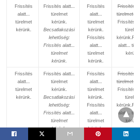
Frissítés
Frissítés alatt...
Frissítés
Frissítés al
alatt...
türelmet
alatt...
türelmet ké
türelmet
kérünk.
türelmet
Frissítés al
kérünk.
Becsatlakozási
kérünk.
türelme
lehetőség:
Frissítés
kérünk.Fris
Frissítés alatt...
alatt...
alatt... tür
türelmet
türelmet
kérünk
kérünk.
kérünk.
Frissítés
Frissítés alatt...
Frissítés
Frissítés al
alatt...
türelmet
alatt...
türelmet ké
türelmet
kérünk.
türelmet
Frissítés al
kérünk.
Becsatlakozási
kérünk.
türelme
lehetőség:
Frissítés
kérünk.Fris
Frissítés alatt...
alatt...
alatt... tür
türelmet
türelmet
kérünk
kérünk.
kérünk.