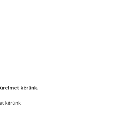
. türelmet kérünk.
met kérünk.