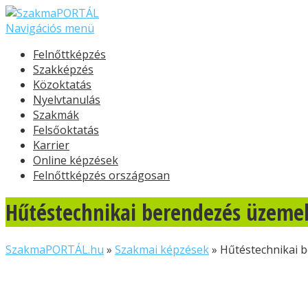
Navigációs menü
Felnőttképzés
Szakképzés
Közoktatás
Nyelvtanulás
Szakmák
Felsőoktatás
Karrier
Online képzések
Felnőttképzés országosan
Hűtéstechnikai berendezés üzemel
SzakmaPORTÁL.hu
»
Szakmai képzések
»
Hűtéstechnikai 