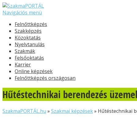
Navigációs menü
Felnőttképzés
Szakképzés
Közoktatás
Nyelvtanulás
Szakmák
Felsőoktatás
Karrier
Online képzések
Felnőttképzés országosan
Hűtéstechnikai berendezés üzemel
SzakmaPORTÁL.hu
»
Szakmai képzések
»
Hűtéstechnikai 