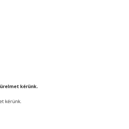
. türelmet kérünk.
met kérünk.