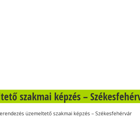
tető szakmai képzés – Székesfehér
berendezés üzemeltető szakmai képzés – Székesfehérvár