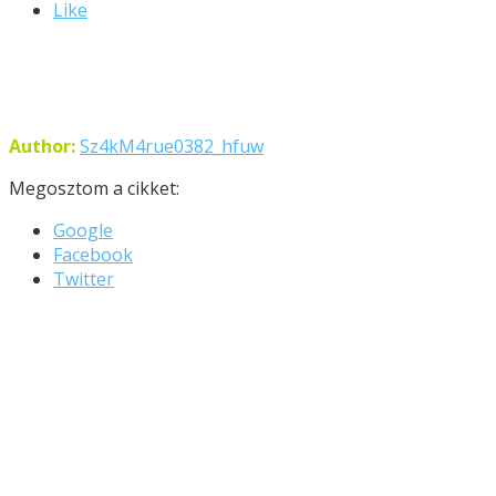
Like
Author:
Sz4kM4rue0382_hfuw
Megosztom a cikket:
Google
Facebook
Twitter