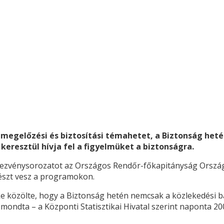
gelőzési és biztosítási témahetet, a Biztonság hetét,
eresztül hívja fel a figyelmüket a biztonságra.
ndezvénysorozatot az Országos Rendőr-főkapitányság Ország
részt vesz a programokon.
ke közölte, hogy a Biztonság hetén nemcsak a közlekedési 
 mondta – a Központi Statisztikai Hivatal szerint naponta 2