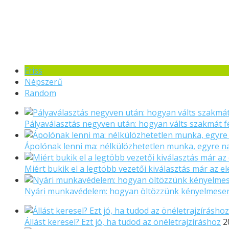
Friss
Népszerű
Random
Pályaválasztás negyven után: hogyan válts szakmát f
Ápolónak lenni ma: nélkülözhetetlen munka, egyre 
Miért bukik el a legtöbb vezetői kiválasztás már az el
Nyári munkavédelem: hogyan öltözzünk kényelmese
Állást keresel? Ezt jó, ha tudod az önéletrajzíráshoz
2