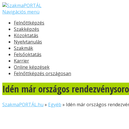
Navigációs menü
Felnőttképzés
Szakképzés
Közoktatás
Nyelvtanulás
Szakmák
Felsőoktatás
Karrier
Online képzések
Felnőttképzés országosan
Idén már országos rendezvénysoro
SzakmaPORTÁL.hu
»
Egyéb
»
Idén már országos rendezvén