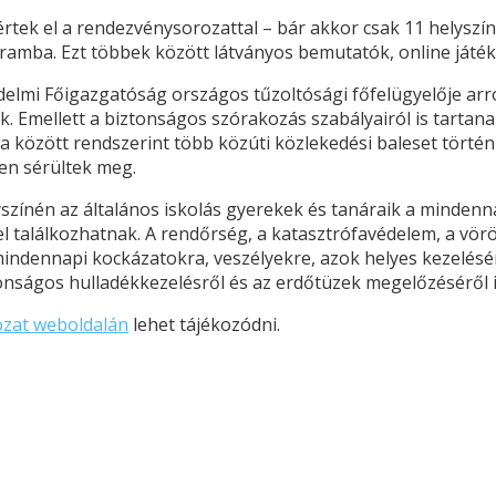
értek el a rendezvénysorozattal – bár akkor csak 11 helysz
ramba. Ezt többek között látványos bemutatók, online játék 
elmi Főigazgatóság országos tűzoltósági főfelügyelője arró
. Emellett a biztonságos szórakozás szabályairól is tartana
a között rendszerint több közúti közlekedési baleset történ
ren sérültek meg.
színén az általános iskolás gyerekek és tanáraik a mindenn
el találkozhatnak. A rendőrség, a katasztrófavédelem, a vö
a mindennapi kockázatokra, veszélyekre, azok helyes kezelés
tonságos hulladékkezelésről és az erdőtüzek megelőzéséről i
ozat weboldalán
lehet tájékozódni.