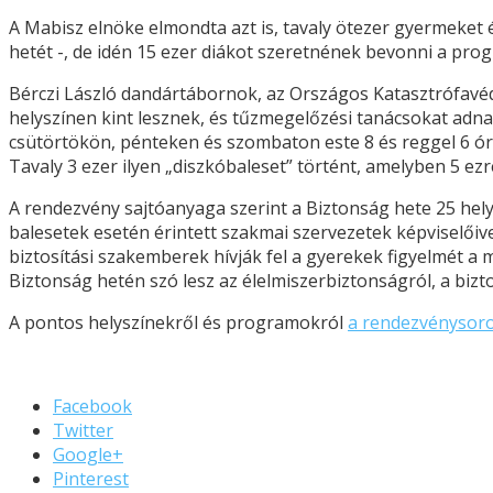
A Mabisz elnöke elmondta azt is, tavaly ötezer gyermeket 
hetét -, de idén 15 ezer diákot szeretnének bevonni a prog
Bérczi László dandártábornok, az Országos Katasztrófavéd
helyszínen kint lesznek, és tűzmegelőzési tanácsokat adnak
csütörtökön, pénteken és szombaton este 8 és reggel 6 ór
Tavaly 3 ezer ilyen „diszkóbaleset” történt, amelyben 5 ez
A rendezvény sajtóanyaga szerint a Biztonság hete 25 hely
balesetek esetén érintett szakmai szervezetek képviselőiv
biztosítási szakemberek hívják fel a gyerekek figyelmét 
Biztonság hetén szó lesz az élelmiszerbiztonságról, a biz
A pontos helyszínekről és programokról
a rendezvénysor
Facebook
Twitter
Google+
Pinterest