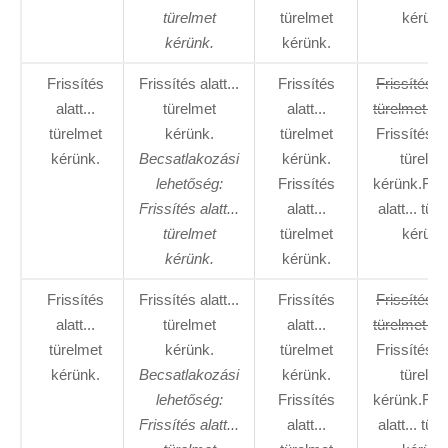
türelmet
türelmet
kérünk
kérünk.
kérünk.
Frissítés
Frissítés alatt...
Frissítés
Frissítés al
alatt...
türelmet
alatt...
türelmet ké
türelmet
kérünk.
türelmet
Frissítés al
kérünk.
Becsatlakozási
kérünk.
türelme
lehetőség:
Frissítés
kérünk.Fris
Frissítés alatt...
alatt...
alatt... tür
türelmet
türelmet
kérünk
kérünk.
kérünk.
Frissítés
Frissítés alatt...
Frissítés
Frissítés al
alatt...
türelmet
alatt...
türelmet ké
türelmet
kérünk.
türelmet
Frissítés al
kérünk.
Becsatlakozási
kérünk.
türelme
lehetőség:
Frissítés
kérünk.Fris
Frissítés alatt...
alatt...
alatt... tür