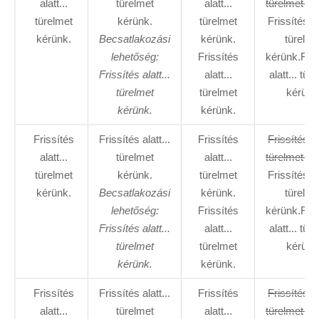
alatt...
türelmet
alatt...
türelmet ké
türelmet
kérünk.
türelmet
Frissítés al
kérünk.
Becsatlakozási
kérünk.
türelme
lehetőség:
Frissítés
kérünk.Fris
Frissítés alatt...
alatt...
alatt... tür
türelmet
türelmet
kérünk
kérünk.
kérünk.
Frissítés
Frissítés alatt...
Frissítés
Frissítés al
alatt...
türelmet
alatt...
türelmet ké
türelmet
kérünk.
türelmet
Frissítés al
kérünk.
Becsatlakozási
kérünk.
türelme
lehetőség:
Frissítés
kérünk.Fris
Frissítés alatt...
alatt...
alatt... tür
türelmet
türelmet
kérünk
kérünk.
kérünk.
Frissítés
Frissítés alatt...
Frissítés
Frissítés al
alatt...
türelmet
alatt...
türelmet ké