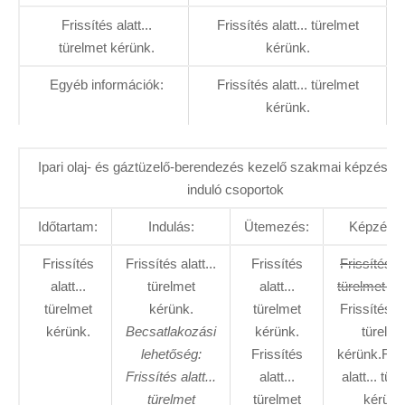
Frissítés alatt...
Frissítés alatt... türelmet
türelmet kérünk.
kérünk.
Egyéb információk:
Frissítés alatt... türelmet
kérünk.
Ipari olaj- és gáztüzelő-berendezés kezelő szakmai képzés –
induló csoportok
Időtartam:
Indulás:
Ütemezés:
Képzés dí
Frissítés
Frissítés alatt...
Frissítés
Frissítés al
alatt...
türelmet
alatt...
türelmet ké
türelmet
kérünk.
türelmet
Frissítés al
kérünk.
Becsatlakozási
kérünk.
türelme
lehetőség:
Frissítés
kérünk.Fris
Frissítés alatt...
alatt...
alatt... tür
türelmet
türelmet
kérünk