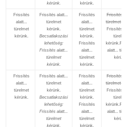
kérünk.
kérünk.
Frissítés
Frissítés alatt...
Frissítés
Frissítés al
alatt...
türelmet
alatt...
türelmet ké
türelmet
kérünk.
türelmet
Frissítés al
kérünk.
Becsatlakozási
kérünk.
türelme
lehetőség:
Frissítés
kérünk.Fris
Frissítés alatt...
alatt...
alatt... tür
türelmet
türelmet
kérünk
kérünk.
kérünk.
Frissítés
Frissítés alatt...
Frissítés
Frissítés al
alatt...
türelmet
alatt...
türelmet ké
türelmet
kérünk.
türelmet
Frissítés al
kérünk.
Becsatlakozási
kérünk.
türelme
lehetőség:
Frissítés
kérünk.Fris
Frissítés alatt...
alatt...
alatt... tür
türelmet
türelmet
kérünk
kérünk.
kérünk.