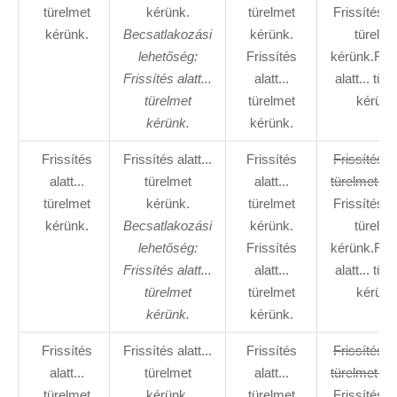
türelmet
kérünk.
türelmet
Frissítés al
kérünk.
Becsatlakozási
kérünk.
türelme
lehetőség:
Frissítés
kérünk.Fris
Frissítés alatt...
alatt...
alatt... tür
türelmet
türelmet
kérünk
kérünk.
kérünk.
Frissítés
Frissítés alatt...
Frissítés
Frissítés al
alatt...
türelmet
alatt...
türelmet ké
türelmet
kérünk.
türelmet
Frissítés al
kérünk.
Becsatlakozási
kérünk.
türelme
lehetőség:
Frissítés
kérünk.Fris
Frissítés alatt...
alatt...
alatt... tür
türelmet
türelmet
kérünk
kérünk.
kérünk.
Frissítés
Frissítés alatt...
Frissítés
Frissítés al
alatt...
türelmet
alatt...
türelmet ké
türelmet
kérünk.
türelmet
Frissítés al