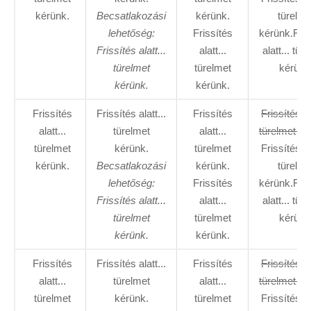
kérünk.
Becsatlakozási
kérünk.
türelme
lehetőség:
Frissítés
kérünk.Fris
Frissítés alatt...
alatt...
alatt... tür
türelmet
türelmet
kérünk
kérünk.
kérünk.
Frissítés
Frissítés alatt...
Frissítés
Frissítés al
alatt...
türelmet
alatt...
türelmet ké
türelmet
kérünk.
türelmet
Frissítés al
kérünk.
Becsatlakozási
kérünk.
türelme
lehetőség:
Frissítés
kérünk.Fris
Frissítés alatt...
alatt...
alatt... tür
türelmet
türelmet
kérünk
kérünk.
kérünk.
Frissítés
Frissítés alatt...
Frissítés
Frissítés al
alatt...
türelmet
alatt...
türelmet ké
türelmet
kérünk.
türelmet
Frissítés al