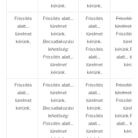
kérünk.
kérünk.
Frissítés
Frissítés alatt...
Frissítés
Frissítés al
alatt...
türelmet
alatt...
türelmet ké
türelmet
kérünk.
türelmet
Frissítés al
kérünk.
Becsatlakozási
kérünk.
türelme
lehetőség:
Frissítés
kérünk.Fris
Frissítés alatt...
alatt...
alatt... tür
türelmet
türelmet
kérünk
kérünk.
kérünk.
Frissítés
Frissítés alatt...
Frissítés
Frissítés al
alatt...
türelmet
alatt...
türelmet ké
türelmet
kérünk.
türelmet
Frissítés al
kérünk.
Becsatlakozási
kérünk.
türelme
lehetőség:
Frissítés
kérünk.Fris
Frissítés alatt...
alatt...
alatt... tür
türelmet
türelmet
kérünk