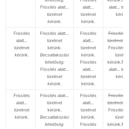
Frissítés alatt...
alatt...
alatt... tür
türelmet
türelmet
kérünk
kérünk.
kérünk.
Frissítés
Frissítés alatt...
Frissítés
Frissítés al
alatt...
türelmet
alatt...
türelmet ké
türelmet
kérünk.
türelmet
Frissítés al
kérünk.
Becsatlakozási
kérünk.
türelme
lehetőség:
Frissítés
kérünk.Fris
Frissítés alatt...
alatt...
alatt... tür
türelmet
türelmet
kérünk
kérünk.
kérünk.
Frissítés
Frissítés alatt...
Frissítés
Frissítés al
alatt...
türelmet
alatt...
türelmet ké
türelmet
kérünk.
türelmet
Frissítés al
kérünk.
Becsatlakozási
kérünk.
türelme
lehetőség:
Frissítés
kérünk.Fris