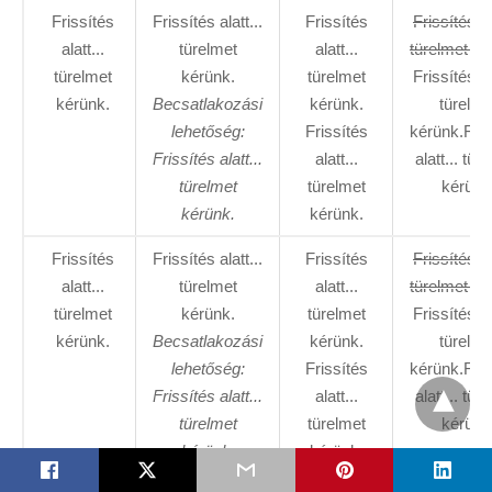
Frissítés
Frissítés alatt...
Frissítés
Frissítés al
alatt...
türelmet
alatt...
türelmet ké
türelmet
kérünk.
türelmet
Frissítés al
kérünk.
Becsatlakozási
kérünk.
türelme
lehetőség:
Frissítés
kérünk.Fris
Frissítés alatt...
alatt...
alatt... tür
türelmet
türelmet
kérünk
kérünk.
kérünk.
Frissítés
Frissítés alatt...
Frissítés
Frissítés al
alatt...
türelmet
alatt...
türelmet ké
türelmet
kérünk.
türelmet
Frissítés al
kérünk.
Becsatlakozási
kérünk.
türelme
lehetőség:
Frissítés
kérünk.Fris
Frissítés alatt...
alatt...
alatt... tür
türelmet
türelmet
kérünk
kérünk.
kérünk.