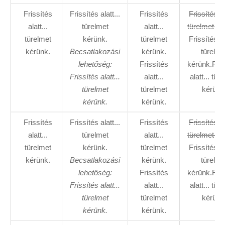
Frissítés
Frissítés alatt...
Frissítés
Frissítés al
alatt...
türelmet
alatt...
türelmet ké
türelmet
kérünk.
türelmet
Frissítés al
kérünk.
Becsatlakozási
kérünk.
türelme
lehetőség:
Frissítés
kérünk.Fris
Frissítés alatt...
alatt...
alatt... tür
türelmet
türelmet
kérünk
kérünk.
kérünk.
Frissítés
Frissítés alatt...
Frissítés
Frissítés al
alatt...
türelmet
alatt...
türelmet ké
türelmet
kérünk.
türelmet
Frissítés al
kérünk.
Becsatlakozási
kérünk.
türelme
lehetőség:
Frissítés
kérünk.Fris
Frissítés alatt...
alatt...
alatt... tür
türelmet
türelmet
kérünk
kérünk.
kérünk.