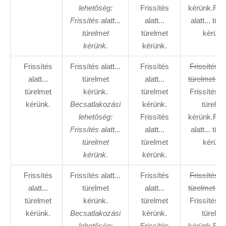
lehetőség:
Frissítés
kérünk.Fris
Frissítés alatt...
alatt...
alatt... tür
türelmet
türelmet
kérünk
kérünk.
kérünk.
Frissítés
Frissítés alatt...
Frissítés
Frissítés al
alatt...
türelmet
alatt...
türelmet ké
türelmet
kérünk.
türelmet
Frissítés al
kérünk.
Becsatlakozási
kérünk.
türelme
lehetőség:
Frissítés
kérünk.Fris
Frissítés alatt...
alatt...
alatt... tür
türelmet
türelmet
kérünk
kérünk.
kérünk.
Frissítés
Frissítés alatt...
Frissítés
Frissítés al
alatt...
türelmet
alatt...
türelmet ké
türelmet
kérünk.
türelmet
Frissítés al
kérünk.
Becsatlakozási
kérünk.
türelme
lehetőség:
Frissítés
kérünk.Fris