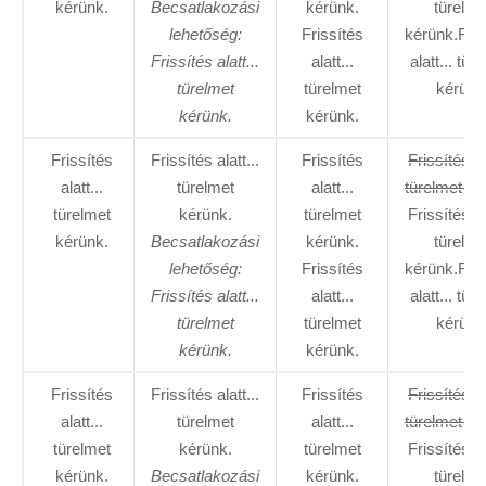
kérünk.
Becsatlakozási
kérünk.
türelme
lehetőség:
Frissítés
kérünk.Fris
Frissítés alatt...
alatt...
alatt... tür
türelmet
türelmet
kérünk
kérünk.
kérünk.
Frissítés
Frissítés alatt...
Frissítés
Frissítés al
alatt...
türelmet
alatt...
türelmet ké
türelmet
kérünk.
türelmet
Frissítés al
kérünk.
Becsatlakozási
kérünk.
türelme
lehetőség:
Frissítés
kérünk.Fris
Frissítés alatt...
alatt...
alatt... tür
türelmet
türelmet
kérünk
kérünk.
kérünk.
Frissítés
Frissítés alatt...
Frissítés
Frissítés al
alatt...
türelmet
alatt...
türelmet ké
türelmet
kérünk.
türelmet
Frissítés al
kérünk.
Becsatlakozási
kérünk.
türelme