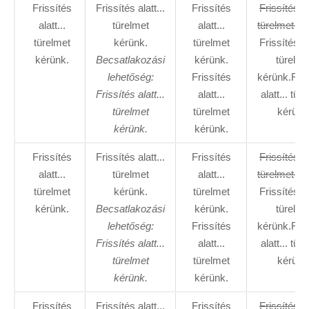
Frissítés
Frissítés alatt...
Frissítés
Frissítés al
alatt...
türelmet
alatt...
türelmet ké
türelmet
kérünk.
türelmet
Frissítés al
kérünk.
Becsatlakozási
kérünk.
türelme
lehetőség:
Frissítés
kérünk.Fris
Frissítés alatt...
alatt...
alatt... tür
türelmet
türelmet
kérünk
kérünk.
kérünk.
Frissítés
Frissítés alatt...
Frissítés
Frissítés al
alatt...
türelmet
alatt...
türelmet ké
türelmet
kérünk.
türelmet
Frissítés al
kérünk.
Becsatlakozási
kérünk.
türelme
lehetőség:
Frissítés
kérünk.Fris
Frissítés alatt...
alatt...
alatt... tür
türelmet
türelmet
kérünk
kérünk.
kérünk.
Frissítés
Frissítés alatt...
Frissítés
Frissítés al