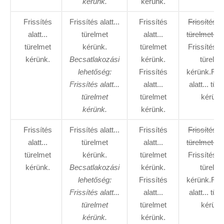
kérünk.
kérünk.
Frissítés
Frissítés alatt...
Frissítés
Frissítés al
alatt...
türelmet
alatt...
türelmet ké
türelmet
kérünk.
türelmet
Frissítés al
kérünk.
Becsatlakozási
kérünk.
türelme
lehetőség:
Frissítés
kérünk.Fris
Frissítés alatt...
alatt...
alatt... tür
türelmet
türelmet
kérünk
kérünk.
kérünk.
Frissítés
Frissítés alatt...
Frissítés
Frissítés al
alatt...
türelmet
alatt...
türelmet ké
türelmet
kérünk.
türelmet
Frissítés al
kérünk.
Becsatlakozási
kérünk.
türelme
lehetőség:
Frissítés
kérünk.Fris
Frissítés alatt...
alatt...
alatt... tür
türelmet
türelmet
kérünk
kérünk.
kérünk.