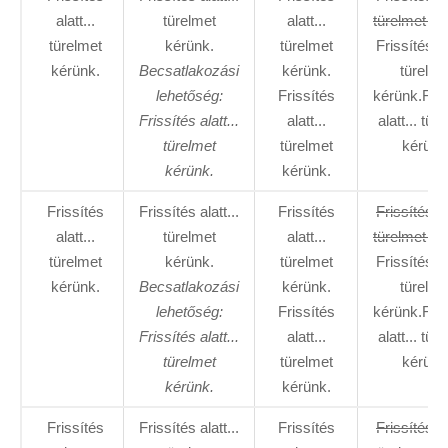
alatt...
türelmet
alatt...
türelmet ké
türelmet
kérünk.
türelmet
Frissítés al
kérünk.
Becsatlakozási
kérünk.
türelme
lehetőség:
Frissítés
kérünk.Fris
Frissítés alatt...
alatt...
alatt... tür
türelmet
türelmet
kérünk
kérünk.
kérünk.
Frissítés
Frissítés alatt...
Frissítés
Frissítés al
alatt...
türelmet
alatt...
türelmet ké
türelmet
kérünk.
türelmet
Frissítés al
kérünk.
Becsatlakozási
kérünk.
türelme
lehetőség:
Frissítés
kérünk.Fris
Frissítés alatt...
alatt...
alatt... tür
türelmet
türelmet
kérünk
kérünk.
kérünk.
Frissítés
Frissítés alatt...
Frissítés
Frissítés al