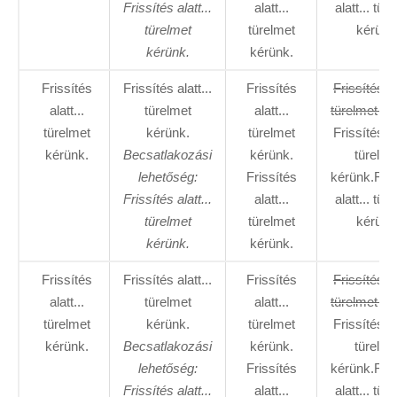
Frissítés alatt...
alatt...
alatt... tür
türelmet
türelmet
kérünk
kérünk.
kérünk.
Frissítés
Frissítés alatt...
Frissítés
Frissítés al
alatt...
türelmet
alatt...
türelmet ké
türelmet
kérünk.
türelmet
Frissítés al
kérünk.
Becsatlakozási
kérünk.
türelme
lehetőség:
Frissítés
kérünk.Fris
Frissítés alatt...
alatt...
alatt... tür
türelmet
türelmet
kérünk
kérünk.
kérünk.
Frissítés
Frissítés alatt...
Frissítés
Frissítés al
alatt...
türelmet
alatt...
türelmet ké
türelmet
kérünk.
türelmet
Frissítés al
kérünk.
Becsatlakozási
kérünk.
türelme
lehetőség:
Frissítés
kérünk.Fris
Frissítés alatt...
alatt...
alatt... tür