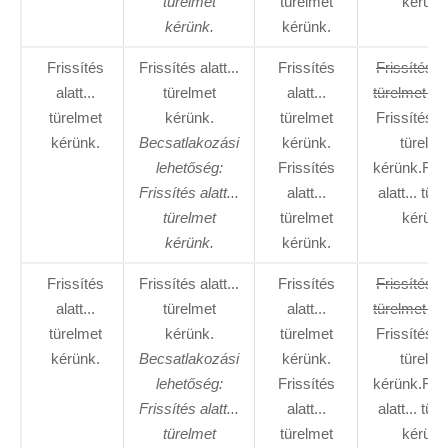
türelmet
türelmet
kérünk
kérünk.
kérünk.
Frissítés
Frissítés alatt...
Frissítés
Frissítés al
alatt...
türelmet
alatt...
türelmet ké
türelmet
kérünk.
türelmet
Frissítés al
kérünk.
Becsatlakozási
kérünk.
türelme
lehetőség:
Frissítés
kérünk.Fris
Frissítés alatt...
alatt...
alatt... tür
türelmet
türelmet
kérünk
kérünk.
kérünk.
Frissítés
Frissítés alatt...
Frissítés
Frissítés al
alatt...
türelmet
alatt...
türelmet ké
türelmet
kérünk.
türelmet
Frissítés al
kérünk.
Becsatlakozási
kérünk.
türelme
lehetőség:
Frissítés
kérünk.Fris
Frissítés alatt...
alatt...
alatt... tür
türelmet
türelmet
kérünk