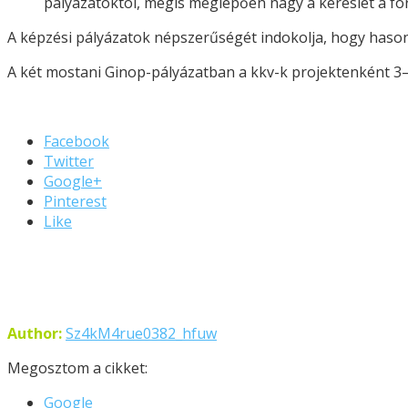
pályázatoktól, mégis meglepően nagy a kereslet a for
A képzési pályázatok népszerűségét indokolja, hogy hason
A két mostani Ginop-pályázatban a kkv-k projektenként 3–50
Facebook
Twitter
Google+
Pinterest
Like
Author:
Sz4kM4rue0382_hfuw
Megosztom a cikket:
Google