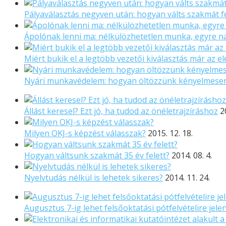
Pályaválasztás negyven után: hogyan válts szakmát f
Ápolónak lenni ma: nélkülözhetetlen munka, egyre 
Miért bukik el a legtöbb vezetői kiválasztás már az el
Nyári munkavédelem: hogyan öltözzünk kényelmese
Állást keresel? Ezt jó, ha tudod az önéletrajzíráshoz
2
Milyen OKJ-s képzést válasszak?
2015. 12. 18.
Hogyan váltsunk szakmát 35 év felett?
2014. 08. 4.
Nyelvtudás nélkül is lehetek sikeres?
2014. 11. 24.
Augusztus 7-ig lehet felsőoktatási pótfelvételire jele