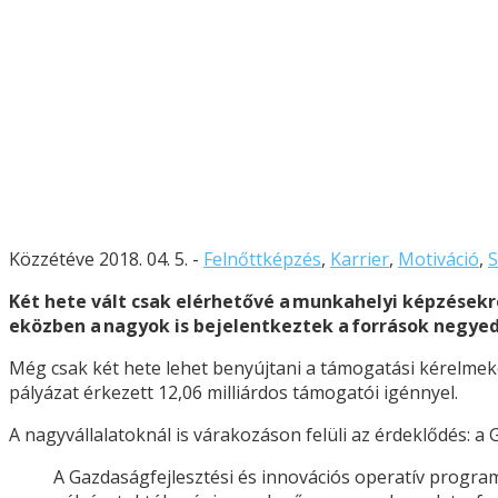
Közzétéve 2018. 04. 5. -
Felnőttképzés
,
Karrier
,
Motiváció
,
Két hete vált csak elérhetővé a munkahelyi képzésekre
eközben a nagyok is bejelentkeztek a források negyed
Még csak két hete lehet benyújtani a támogatási kérelmeket
pályázat érkezett 12,06 milliárdos támogatói igénnyel.
A nagyvállalatoknál is várakozáson felüli az érdeklődés: a G
A Gazdaságfejlesztési és innovációs operatív program