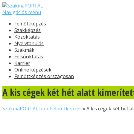
Navigációs menü
Felnőttképzés
Szakképzés
Közoktatás
Nyelvtanulás
Szakmák
Felsőoktatás
Karrier
Online képzések
Felnőttképzés országosan
A kis cégek két hét alatt kimerít
SzakmaPORTÁL.hu
»
Felnőttképzés
»
A kis cégek két hét a