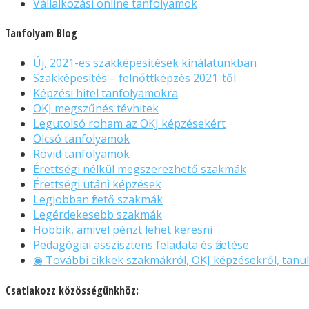
Vállalkozási online tanfolyamok
Tanfolyam Blog
Új, 2021-es szakképesítések kínálatunkban
Szakképesítés – felnőttképzés 2021-től
Képzési hitel tanfolyamokra
OKJ megszűnés tévhitek
Legutolsó roham az OKJ képzésekért
Olcsó tanfolyamok
Rövid tanfolyamok
Érettségi nélkül megszerezhető szakmák
Érettségi utáni képzések
Legjobban fizető szakmák
Legérdekesebb szakmák
Hobbik, amivel pénzt lehet keresni
Pedagógiai asszisztens feladata és fizetése
◉ További cikkek szakmákról, OKJ képzésekről, tanul
Csatlakozz közösségünkhöz: