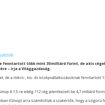
Szakmák
 fenntartott több mint 30 milliárd forint, de a kis cég
ére – írja a Világgazdaság.
, de a mikro-, kis- és középvállalkozásoknak fenntartott 13,
inop-6.1.5-re eddig 112 cég jelentkezett be 4,7 milliárd forin
ban (Ginop) arra számítottak a szakértők, hogy a szigorú fel