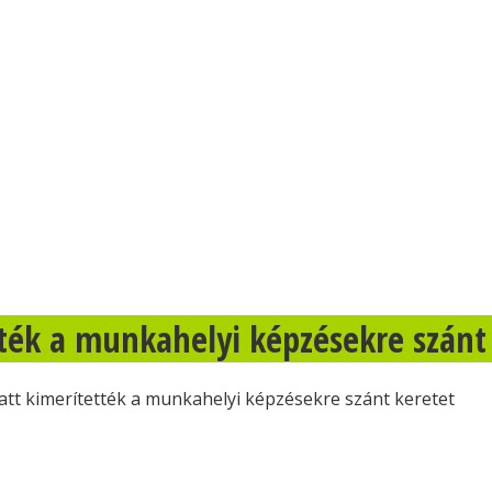
ették a munkahelyi képzésekre szánt
latt kimerítették a munkahelyi képzésekre szánt keretet