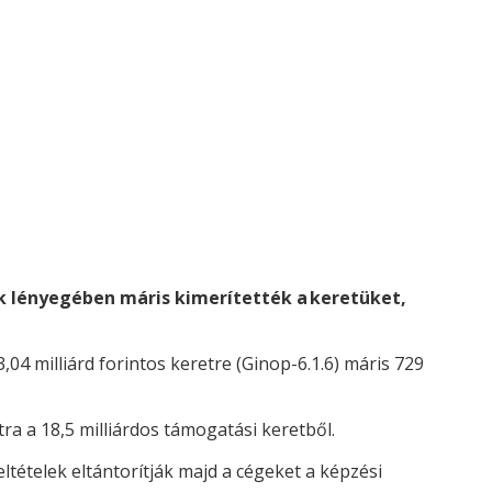
ek lényegében máris kimerítették a keretüket,
04 milliárd forintos keretre (Ginop-6.1.6) máris 729
tra a 18,5 milliárdos támogatási keretből.
tételek eltántorítják majd a cégeket a képzési