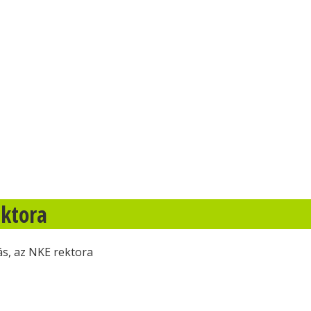
ektora
s, az NKE rektora