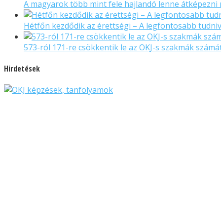
A magyarok több mint fele hajlandó lenne átképezni 
Hétfőn kezdődik az érettségi – A legfontosabb tudni
573-ról 171-re csökkentik le az OKJ-s szakmák számá
Hirdetések