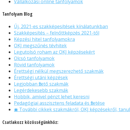
Vállalkozási online tanfolyamok
Tanfolyam Blog
Új, 2021-es szakképesítések kínálatunkban
Szakképesítés – felnőttképzés 2021-től
Képzési hitel tanfolyamokra
OKJ megszűnés tévhitek
Legutolsó roham az OKJ képzésekért
Olcsó tanfolyamok
Rövid tanfolyamok
Érettségi nélkül megszerezhető szakmák
Érettségi utáni képzések
Legjobban fizető szakmák
Legérdekesebb szakmák
Hobbik, amivel pénzt lehet keresni
Pedagógiai asszisztens feladata és fizetése
◉ További cikkek szakmákról, OKJ képzésekről, tanul
Csatlakozz közösségünkhöz: