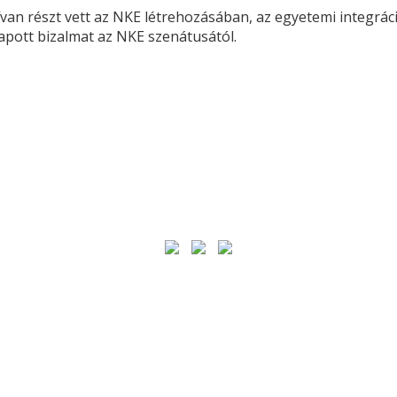
ktívan részt vett az NKE létrehozásában, az egyetemi integ
apott bizalmat az NKE szenátusától.