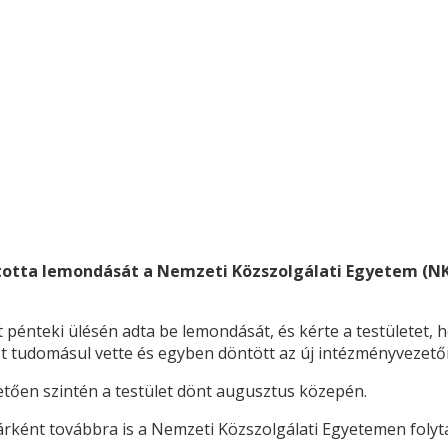
jtotta lemondását a Nemzeti Közszolgálati Egyetem (NK
lt pénteki ülésén adta be lemondását, és kérte a testületet
st tudomásul vette és egyben döntött az új intézményvezetői 
tően szintén a testület dönt augusztus közepén.
rként továbbra is a Nemzeti Közszolgálati Egyetemen folyta