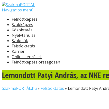
Navigációs menü
Felnőttképzés
Szakképzés
Közoktatás
Nyelvtanulás
Szakmák
Felsőoktatás
Karrier
Online képzések
Felnőttképzés országosan
Lemondott Patyi András, az NKE r
SzakmaPORTÁL.hu
»
Felsőoktatás
»
Lemondott Patyi Andrá