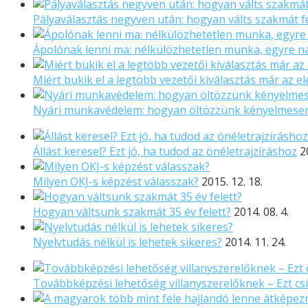
Pályaválasztás negyven után: hogyan válts szakmát f
Ápolónak lenni ma: nélkülözhetetlen munka, egyre 
Miért bukik el a legtöbb vezetői kiválasztás már az el
Nyári munkavédelem: hogyan öltözzünk kényelmese
Állást keresel? Ezt jó, ha tudod az önéletrajzíráshoz
2
Milyen OKJ-s képzést válasszak?
2015. 12. 18.
Hogyan váltsunk szakmát 35 év felett?
2014. 08. 4.
Nyelvtudás nélkül is lehetek sikeres?
2014. 11. 24.
Továbbképzési lehetőség villanyszerelőknek – Ezt csi