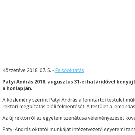
Közzétéve 2018. 07. 5. -
Felsőoktatás
Patyi András 2018. augusztus 31-ei határidővel benyú
a honlapján.
A közlemény szerint Patyi András a fenntartói testület mú
rektori megbízatás alóli felmentését. A testület a lemondá
Az új rektorról az egyetem szenátusa véleményezését köve
Patyi András oktatói munkáját intézetvezető egyetemi taná