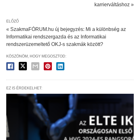
karrierváltáshoz »
ELŐZŐ
« SzakmaFÓRUM.hu új bejegyzés: Mi a különbség az
Informatikai rendszergazda és az Informatikai
rendszerüzemeltető OKJ-s szakmák között?
KÖSZÖNÖM, HOGY MEGOSZTOD:
EZ IS ÉRDEKELHET: