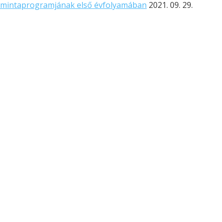
ai mintaprogramjának első évfolyamában
2021. 09. 29.