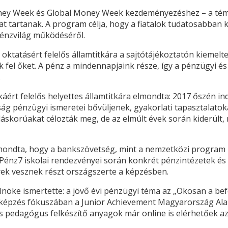
oney Week és Global Money Week kezdeményezéshez – a téma
 tartanak. A program célja, hogy a fiatalok tudatosabban 
pénzvilág működéséről.
oktatásért felelős államtitkára a sajtótájékoztatón kiemelt
ik fel őket. A pénz a mindennapjaink része, így a pénzügyi é
.
ért felelős helyettes államtitkára elmondta: 2017 őszén ind
kosság pénzügyi ismeretei bővüljenek, gyakorlati tapasztal
láskorúakat célozták meg, de az elmúlt évek során kiderült, 
lmondta, hogy a bankszövetség, mint a nemzetközi progra
A Pénz7 iskolai rendezvényei során konkrét pénzintézetek és
ek vesznek részt országszerte a képzésben.
nöke ismertette: a jövő évi pénzügyi téma az „Okosan a bef
 a képzés fókuszában a Junior Achievement Magyarország Al
 pedagógus felkészítő anyagok már online is elérhetőek az 