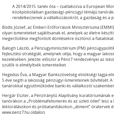
A 2014/2015. tanév óta – csatlakozva a European M
középiskoláiban gazdasági-pénzügyi témájú tanórákat
rendelkezzenek a vállalkozásokról, a gazdaság és a 
Bódis József, az Emberi Erőforrások Minisztériuma (EMMI) 
olyan ismereteket sajátítsanak el, amelyek az életre készít
megerősítése megfontolt döntésekre ösztönzi a fiatalokat
Balogh László, a Pénzügyminisztérium (PM) pénzügypolitiká
fejlesztési stratégiát, amelynek célja, hogy a magyar la
kezelésében. Jelezte: először a Pénz7 rendezvényei az isko
szülők is elmélyítsék ismereteiket.
Hegedüs Éva, a Magyar Bankszövetség elnökségi tagja e
5 éve segíti a lakosság pénzügyi ismereteinek bővítését. 
tanárokkal együttműködve banki és vállalkozói szakember
Hergár Eszter, a Pénziránytű Alapítvány kuratóriumának el
tanórákon a „Problémafelismerés és az üzleti ötlet” lesz
lektorálásokon és próbatanításokon „átment” óratervek és
www.penz7.hu oldalon.