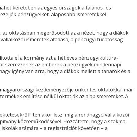
hét keretében az egyes országok általános- és
kezeljék pénzügyeiket, alaposabb ismeretekkel
e: az oktatásban megerősödött az a nézet, hogy a diákok
s vállalkozói ismeretek átadása, a pénzügyi tudatosság
ította el a kormány azt a hét éves pénzügyikultúra-
atokat szerezzenek az emberek a pénzügyek mindennapi
nagy igény van arra, hogy a diákok mellett a tanárok és a
m magyarországi kezdeményezője önkéntes oktatókkal már
 termékek említése nélkül oktatják az alapismereteket. A
ektetésekről!” témakör lesz, míg a rendhagyó vállalkozói
apítvány közreműködésével. Hozzátette, hogy a szakmai
iskolák számára – a regisztrációt követően – a