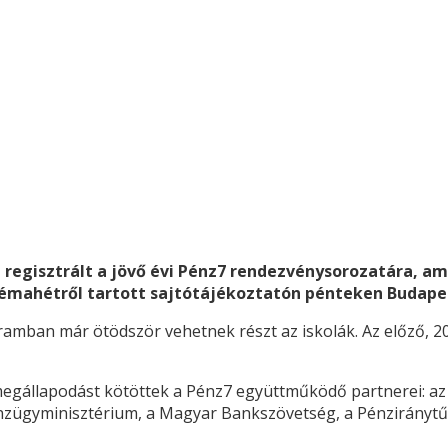
 regisztrált a jövő évi Pénz7 rendezvénysorozatára, am
 témahétről tartott sajtótájékoztatón pénteken Budape
amban már ötödször vehetnek részt az iskolák. Az előző, 2
egállapodást kötöttek a Pénz7 együttműködő partnerei: az
énzügyminisztérium, a Magyar Bankszövetség, a Pénziránytű