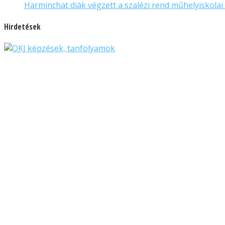
Harminchat diák végzett a szalézi rend műhelyiskol
Hirdetések