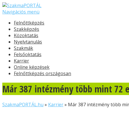
Navigációs menü
Felnőttképzés
Szakképzés
Közoktatás
Nyelvtanulás
Szakmák
Felsőoktatás
Karrier
Online képzések
Felnőttképzés országosan
Már 387 intézmény több mint 72 ez
SzakmaPORTÁL.hu
»
Karrier
»
Már 387 intézmény több mint