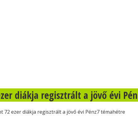
er diákja regisztrált a jövő évi Pé
 72 ezer diákja regisztrált a jövő évi Pénz7 témahétre