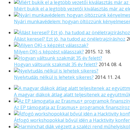
Miért bukik el a legtöbb vezetői kiválasztás már az el
Nyári munkavédelem: hogyan öltözzünk kényelmese
Állást keresel? Ezt jó, ha tudod az önéletrajzíráshoz
2
Milyen OKJ-s képzést válasszak?
2015. 12. 18.
Hogyan váltsunk szakmát 35 év felett?
2014. 08. 4.
Nyelvtudás nélkül is lehetek sikeres?
2014. 11. 24.
A magyar diákok átlag alatt teljesítenek az együtt
Az EP támogatja az Erasmus+ programok finanszíroz
Átfogó workshopokkal bővül idén a Hacktivity konfer