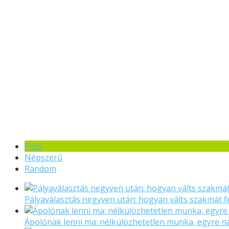
Friss
Népszerű
Random
Pályaválasztás negyven után: hogyan válts szakmát f
Ápolónak lenni ma: nélkülözhetetlen munka, egyre 