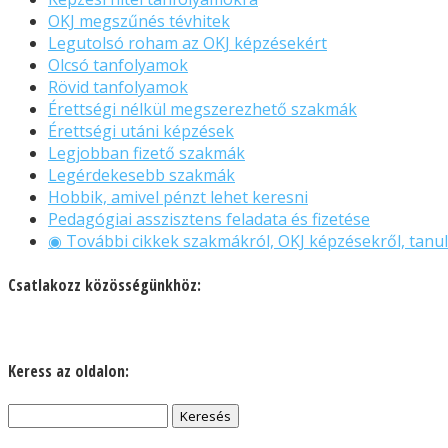
OKJ megszűnés tévhitek
Legutolsó roham az OKJ képzésekért
Olcsó tanfolyamok
Rövid tanfolyamok
Érettségi nélkül megszerezhető szakmák
Érettségi utáni képzések
Legjobban fizető szakmák
Legérdekesebb szakmák
Hobbik, amivel pénzt lehet keresni
Pedagógiai asszisztens feladata és fizetése
◉ További cikkek szakmákról, OKJ képzésekről, tanul
Csatlakozz közösségünkhöz:
Keress az oldalon:
Keresés: