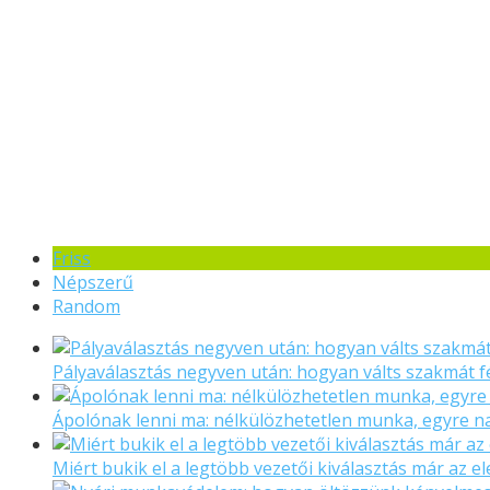
Friss
Népszerű
Random
Pályaválasztás negyven után: hogyan válts szakmát f
Ápolónak lenni ma: nélkülözhetetlen munka, egyre 
Miért bukik el a legtöbb vezetői kiválasztás már az el