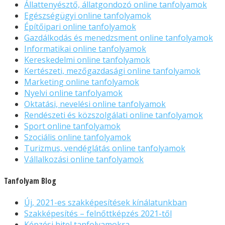
Állattenyésztő, állatgondozó online tanfolyamok
Egészségügyi online tanfolyamok
Építőipari online tanfolyamok
Gazdálkodás és menedzsment online tanfolyamok
Informatikai online tanfolyamok
Kereskedelmi online tanfolyamok
Kertészeti, mezőgazdasági online tanfolyamok
Marketing online tanfolyamok
Nyelvi online tanfolyamok
Oktatási, nevelési online tanfolyamok
Rendészeti és közszolgálati online tanfolyamok
Sport online tanfolyamok
Szociális online tanfolyamok
Turizmus, vendéglátás online tanfolyamok
Vállalkozási online tanfolyamok
Tanfolyam Blog
Új, 2021-es szakképesítések kínálatunkban
Szakképesítés – felnőttképzés 2021-től
Képzési hitel tanfolyamokra