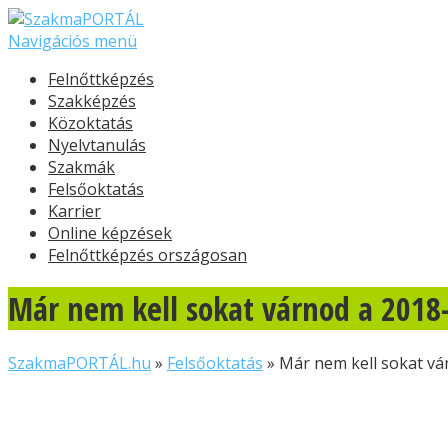
Navigációs menü
Felnőttképzés
Szakképzés
Közoktatás
Nyelvtanulás
Szakmák
Felsőoktatás
Karrier
Online képzések
Felnőttképzés országosan
Már nem kell sokat várnod a 2018-
SzakmaPORTÁL.hu
»
Felsőoktatás
»
Már nem kell sokat vá