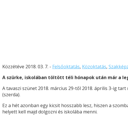
Közzétéve 2018. 03. 7. -
Felsőoktatás
,
Közoktatás
,
Szakkép
A szürke, iskolában töltött téli hónapok után már a le
A tavaszi szünet 2018. március 29-től 2018. április 3-ig tart 
(szerda).
Ez a hét azonban egy kicsit hosszabb lesz, hiszen a szom
helyett kell majd dolgozni és iskolába menni.