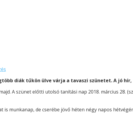
zés
gtöbb diák tűkön ülve várja a tavaszi szünetet. A jó hír
majd. A szünet előtti utolsó tanítási nap 2018. március 28. (sz
bat is munkanap, de cserébe jövő héten négy napos hétvégé