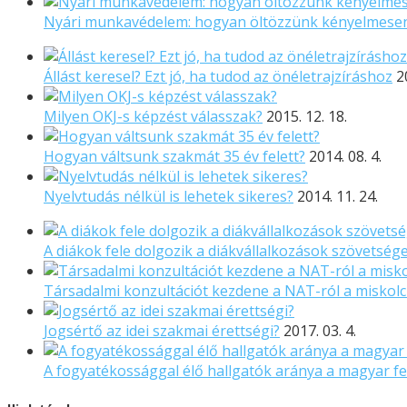
Nyári munkavédelem: hogyan öltözzünk kényelmese
Állást keresel? Ezt jó, ha tudod az önéletrajzíráshoz
2
Milyen OKJ-s képzést válasszak?
2015. 12. 18.
Hogyan váltsunk szakmát 35 év felett?
2014. 08. 4.
Nyelvtudás nélkül is lehetek sikeres?
2014. 11. 24.
A diákok fele dolgozik a diákvállalkozások szövetsége
Társadalmi konzultációt kezdene a NAT-ról a misko
Jogsértő az idei szakmai érettségi?
2017. 03. 4.
A fogyatékossággal élő hallgatók aránya a magyar fe