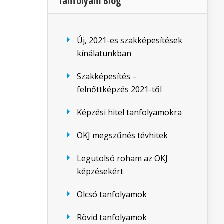
Tanfolyam Blog
Új, 2021-es szakképesítések
kínálatunkban
Szakképesítés –
felnőttképzés 2021-től
Képzési hitel tanfolyamokra
OKJ megszűnés tévhitek
Legutolsó roham az OKJ
képzésekért
Olcsó tanfolyamok
Rövid tanfolyamok