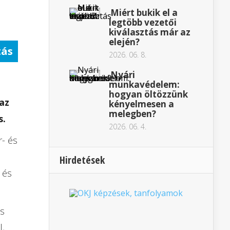
Miért bukik el a
legtöbb vezetői
kiválasztás már az
elején?
tás
2026. 06. 8.
Nyári
munkavédelem:
hogyan öltözzünk
az
kényelmesen a
melegben?
s.
2026. 06. 4.
r- és
Hirdetések
 és
és
l,