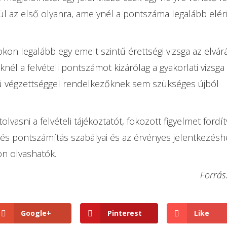
ül az első olyanra, amelynél a pontszáma legalább eléri
on legalább egy emelt szintű érettségi vizsga az elvárá
nél a felvételi pontszámot kizárólag a gyakorlati vizsga
ú végzettséggel rendelkezőknek sem szükséges újból
lvasni a felvételi tájékoztatót, fokozott figyelmet fordít
ás és pontszámítás szabályai és az érvényes jelentkezésh
on olvashatók.
Forrás
Google+
Pinterest
Like