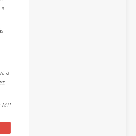
 a
s.
va a
ez
: MTI