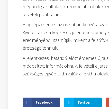
mégpedig az általa sorrendbe állítottak köz
felvételi ponthatárt.
Alapképzésen és az osztatlan képzési szakok
Kivételt azok a képzések jelentenek, amelyek
eredményéből számítják, miként a felsőfok
érettségit tenniük.
A jelentkezési határidő előtt érdemes újra áto
módosított információkra. A felvételi eljár
szükséges egyéb tudnivalók a felvi.hu oldal
Facebook
Twitter