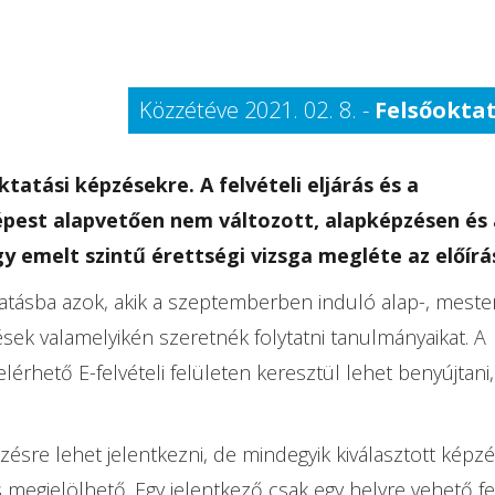
Közzétéve 2021. 02. 8. -
Felsőokta
tatási képzésekre. A felvételi eljárás és a
épest alapvetően nem változott, alapképzésen és 
y emelt szintű érettségi vizsga megléte az előírá
ktatásba azok, akik a szeptemberben induló alap-, meste
sek valamelyikén szeretnék folytatni tanulmányaikat. A
elérhető E-felvételi felületen keresztül lehet benyújtani,
sre lehet jelentkezni, de mindegyik kiválasztott képz
 megjelölhető. Egy jelentkező csak egy helyre vehető fe