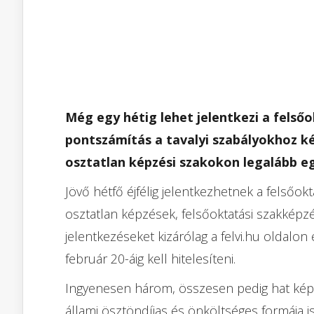
Még egy hétig lehet jelentkezi a felsőok
pontszámítás a tavalyi szabályokhoz k
osztatlan képzési szakokon legalább eg
Jövő hétfő éjfélig jelentkezhetnek a felsőo
osztatlan képzések, felsőoktatási szakképzé
jelentkezéseket kizárólag a felvi.hu oldalon 
február 20-áig kell hitelesíteni.
Ingyenesen három, összesen pedig hat képzé
állami ösztöndíjas és önköltséges formája is