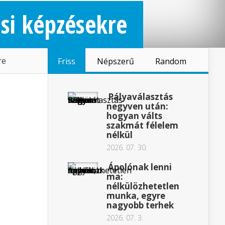
ási képzésekre
re
Friss
Népszerű
Random
Pályaválasztás
negyven után:
hogyan válts
szakmát félelem
nélkül
2026. 07. 30.
Ápolónak lenni
ma:
nélkülözhetetlen
munka, egyre
nagyobb terhek
2026. 07. 3.