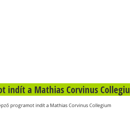
t indít a Mathias Corvinus Collegi
épző programot indít a Mathias Corvinus Collegium