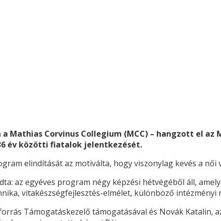
 a Mathias Corvinus Collegium (MCC) – hangzott el az 
6 év közötti fiatalok jelentkezését.
ram elindítását az motiválta, hogy viszonylag kevés a női v
ta: az egyéves program négy képzési hétvégéből áll, amely
nika, vitakészségfejlesztés-elmélet, különböző intézményi m
orrás Támogatáskezelő támogatásával és Novák Katalin, az