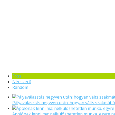
Friss
Népszerű
Random
Pályaválasztás negyven után: hogyan válts szakmát f
Ápolónak lenni ma: nélkülözhetetlen munka, egyre 