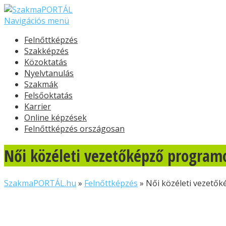
Navigációs menü
Felnőttképzés
Szakképzés
Közoktatás
Nyelvtanulás
Szakmák
Felsőoktatás
Karrier
Online képzések
Felnőttképzés országosan
Női közéleti vezetőképző programo
SzakmaPORTÁL.hu
»
Felnőttképzés
»
Női közéleti vezetők