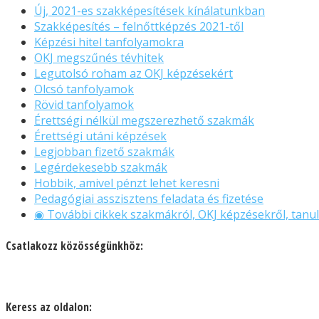
Új, 2021-es szakképesítések kínálatunkban
Szakképesítés – felnőttképzés 2021-től
Képzési hitel tanfolyamokra
OKJ megszűnés tévhitek
Legutolsó roham az OKJ képzésekért
Olcsó tanfolyamok
Rövid tanfolyamok
Érettségi nélkül megszerezhető szakmák
Érettségi utáni képzések
Legjobban fizető szakmák
Legérdekesebb szakmák
Hobbik, amivel pénzt lehet keresni
Pedagógiai asszisztens feladata és fizetése
◉ További cikkek szakmákról, OKJ képzésekről, tanul
Csatlakozz közösségünkhöz:
Keress az oldalon: