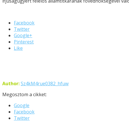
ifjúságügyért felelős államtitkárának fővédnökségével való
Facebook
Twitter
Google+
Pinterest
Like
Author:
Sz4kM4rue0382_hfuw
Megosztom a cikket:
Google
Facebook
Twitter