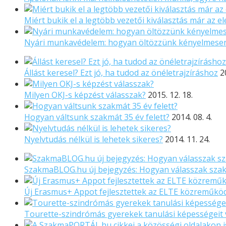
Miért bukik el a legtöbb vezetői kiválasztás már az el
Nyári munkavédelem: hogyan öltözzünk kényelmese
Állást keresel? Ezt jó, ha tudod az önéletrajzíráshoz
2
Milyen OKJ-s képzést válasszak?
2015. 12. 18.
Hogyan váltsunk szakmát 35 év felett?
2014. 08. 4.
Nyelvtudás nélkül is lehetek sikeres?
2014. 11. 24.
SzakmaBLOG.hu új bejegyzés: Hogyan válasszak sza
Új Erasmus+ Appot fejlesztettek az ELTE közreműkö
Tourette-szindrómás gyerekek tanulási képességeit 