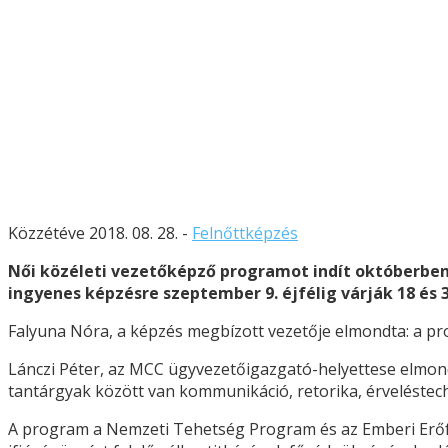
Közzétéve 2018. 08. 28. -
Felnőttképzés
Női közéleti vezetőképző programot indít októberben
ingyenes képzésre szeptember 9. éjfélig várják 18 és 3
Falyuna Nóra, a képzés megbízott vezetője elmondta: a prog
Lánczi Péter, az MCC ügyvezetőigazgató-helyettese elmond
tantárgyak között van kommunikáció, retorika, érveléstech
A program a Nemzeti Tehetség Program és az Emberi Erőf