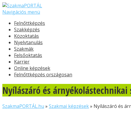
Navigációs menü
Felnőttképzés
Szakképzés
Közoktatás
Nyelvtanulás
Szakmák
Felsőoktatás
Karrier
Online képzések
Felnőttképzés országosan
Nyílászáró és árnyékolástechnikai
SzakmaPORTÁL.hu
»
Szakmai képzések
»
Nyílászáró és ár