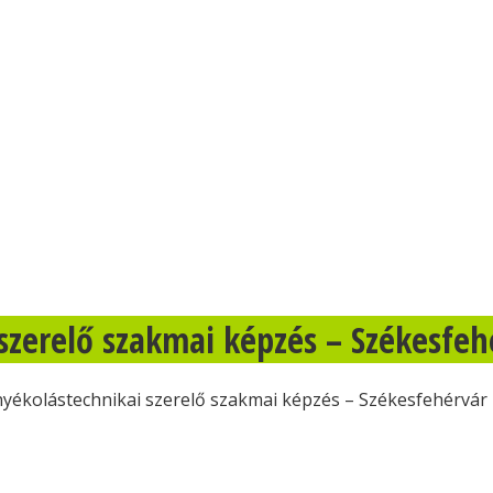
 szerelő szakmai képzés – Székesfeh
nyékolástechnikai szerelő szakmai képzés – Székesfehérvár