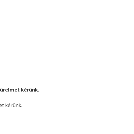
. türelmet kérünk.
met kérünk.