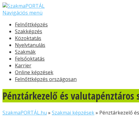
Navigációs menü
Felnőttképzés
Szakképzés
Közoktatás
Nyelvtanulás
Szakmák
Felsőoktatás
Karrier
Online képzések
Felnőttképzés országosan
Pénztárkezelő és valutapénztáros
SzakmaPORTÁL.hu
»
Szakmai képzések
»
Pénztárkezelő é