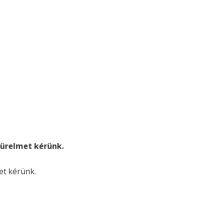
. türelmet kérünk.
met kérünk.