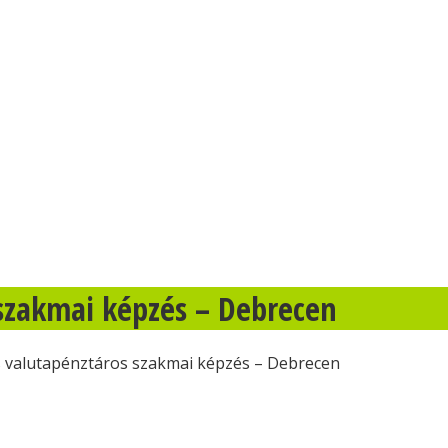
 szakmai képzés – Debrecen
s valutapénztáros szakmai képzés – Debrecen