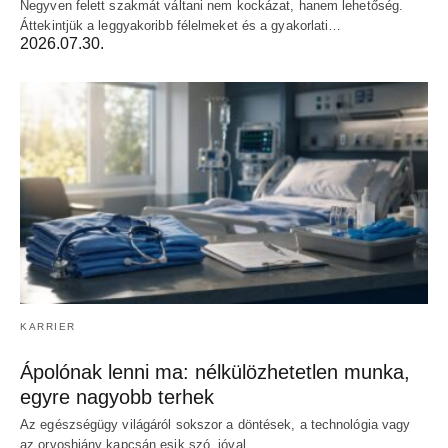
Negyven felett szakmát váltani nem kockázat, hanem lehetőség.
Áttekintjük a leggyakoribb félelmeket és a gyakorlati…
2026.07.30.
KARRIER
Ápolónak lenni ma: nélkülözhetetlen munka,
egyre nagyobb terhek
Az egészségügy világáról sokszor a döntések, a technológia vagy
az orvoshiány kapcsán esik szó, jóval…