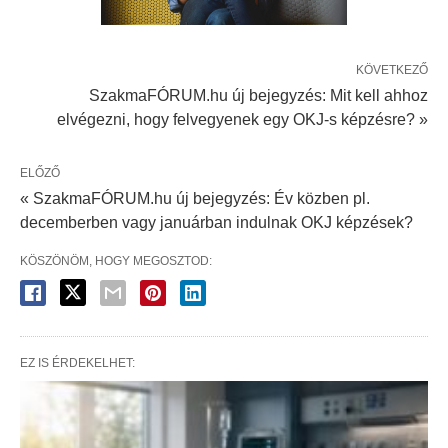
KÖVETKEZŐ
SzakmaFÓRUM.hu új bejegyzés: Mit kell ahhoz
elvégezni, hogy felvegyenek egy OKJ-s képzésre? »
ELŐZŐ
« SzakmaFÓRUM.hu új bejegyzés: Év közben pl.
decemberben vagy januárban indulnak OKJ képzések?
KÖSZÖNÖM, HOGY MEGOSZTOD:
EZ IS ÉRDEKELHET: