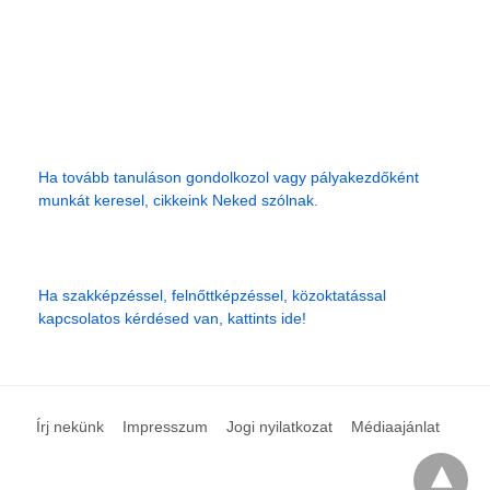
Ha tovább tanuláson gondolkozol vagy pályakezdőként
munkát keresel, cikkeink Neked szólnak.
Ha szakképzéssel, felnőttképzéssel, közoktatással
kapcsolatos kérdésed van, kattints ide!
Írj nekünk
Impresszum
Jogi nyilatkozat
Médiaajánlat