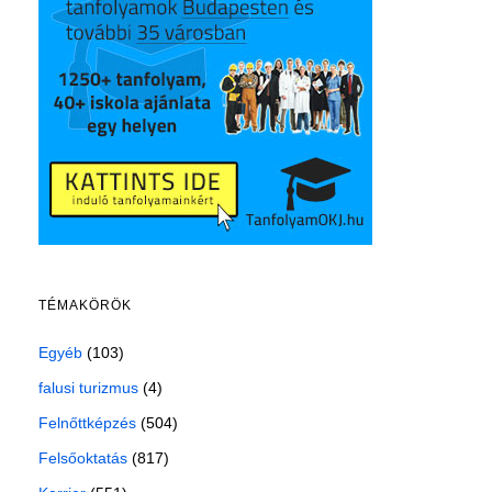
TÉMAKÖRÖK
Egyéb
(103)
falusi turizmus
(4)
Felnőttképzés
(504)
Felsőoktatás
(817)