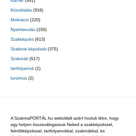
Karrier
(551)
Közoktatás
(916)
Motiváció
(220)
Nyelvtanulás
(150)
Szakképzés
(613)
Szakmai képzések
(375)
Szakmák
(517)
tanfolyamok
(1)
turizmus
(2)
A SzakmaPORTÁL.hu weboldalt azért hoztuk létre, hogy
egy helyen összeválogassuk Neked a szakképzéssel,
felnőttképzéssel, tanfolyamokkal, szakmákkal, és