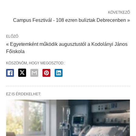
KÖVETKEZŐ
Campus Fesztivál - 108 ezren buliztak Debrecenben »
ELŐZŐ
« Egyetemként működik augusztustól a Kodolányi János
Főiskola
KÖSZÖNÖM, HOGY MEGOSZTOD:
EZ IS ÉRDEKELHET: