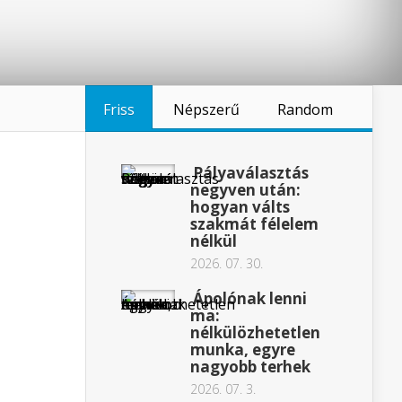
Friss
Népszerű
Random
Pályaválasztás
negyven után:
hogyan válts
szakmát félelem
nélkül
2026. 07. 30.
Ápolónak lenni
ma:
nélkülözhetetlen
munka, egyre
nagyobb terhek
2026. 07. 3.