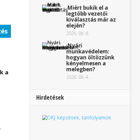
Miért bukik el a
legtöbb vezetői
kiválasztás már az
elején?
zés
2026. 06. 8.
Nyári
munkavédelem:
hogyan öltözzünk
kényelmesen a
melegben?
k a
2026. 06. 4.
Hirdetések
z
-