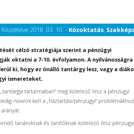
Közzétéve 2018. 03. 10. -
Közoktatás
,
Szakkép
ését célzó stratégiája szerint a pénzügyi
ják oktatni a 7-10. évfolyamon. A nyilvánosságra
l ki, hogy ez önálló tantárgy lesz, vagy a diáko
yi ismereteket.
am „tantárgyi tartalmaiban” meg kötelező lesz a pénzügyi
edig növelni kell a „háztartási/pénzügyi” problémákho
arányát.
 leendő tanároknak és tanítóknak kötelező lesz pénzügyi