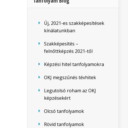
Tanfolyam Blog
Új, 2021-es szakképesítések
kínálatunkban
Szakképesítés –
felnőttképzés 2021-től
Képzési hitel tanfolyamokra
OKJ megszűnés tévhitek
Legutolsó roham az OKJ
képzésekért
Olcsó tanfolyamok
Rövid tanfolyamok