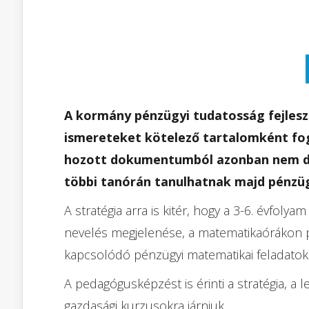
A kormány pénzügyi tudatosság fejleszt
ismereteket kötelező tartalomként fog
hozott dokumentumból azonban nem derü
többi tanórán tanulhatnak majd pénzüg
A stratégia arra is kitér, hogy a 3-6. évfoly
nevelés megjelenése, a matematikaórákon p
kapcsolódó pénzügyi matematikai feladatok 
A pedagógusképzést is érinti a stratégia, a
gazdasági kurzusokra járniuk.