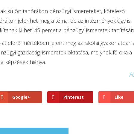
ak külön tanórákon pénzügyi ismereteket, kötelező
 órákon jelenhet meg a téma, de az intézmények úgy is
tanak ki heti 45 percet a pénzügyi ismeretek tanítására
t elérő mértékben jelent meg az iskolai gyakorlatban 
nzügyi-gazdasági ismeretek oktatása, melynek fő oka a
 a képzések hiánya.
F
Google+
Pinterest
Like