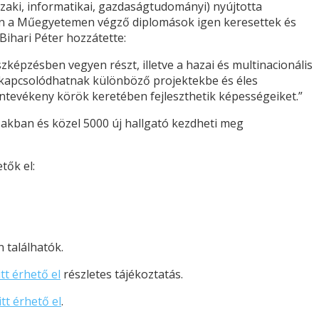
zaki, informatikai, gazdaságtudományi) nyújtotta
en a Műegyetemen végző diplomások igen keresettek és
 Bihari Péter hozzátette:
képzésben vegyen részt, illetve a hazai és multinacionális
bekapcsolódhatnak különböző projektekbe és éles
ntevékeny körök keretében fejleszthetik képességeiket.”
szakban és közel 5000 új hallgató kezdheti meg
tők el:
 találhatók.
itt érhető el
részletes tájékoztatás.
itt érhető el
.