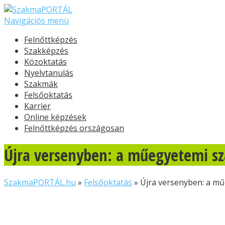
Navigációs menü
Felnőttképzés
Szakképzés
Közoktatás
Nyelvtanulás
Szakmák
Felsőoktatás
Karrier
Online képzések
Felnőttképzés országosan
Újra versenyben: a műegyetemi sza
SzakmaPORTÁL.hu
»
Felsőoktatás
»
Újra versenyben: a mű