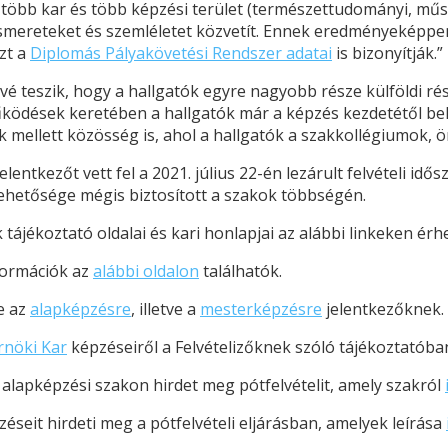
 több kar és több képzési terület (természettudományi, műs
ismereteket és szemléletet közvetít. Ennek eredményeképp
zt a
Diplomás Pályakövetési Rendszer adatai
is bizonyítják.”
teszik, hogy a hallgatók egyre nagyobb része külföldi rész
tműködések keretében a hallgatók már a képzés kezdetétől 
mellett közösség is, ahol a hallgatók a szakkollégiumok, ö
tkezőt vett fel a 2021. július 22-én lezárult felvételi idő
lehetősége mégis biztosított a szakok többségén.
tájékoztató oldalai és kari honlapjai az alábbi linkeken érhe
nformációk az
alábbi oldalon
találhatók.
e az
alapképzésre
, illetve a
mesterképzésre
jelentkezőknek.
nöki Kar
képzéseiről a Felvételizőknek szóló tájékoztatóban
lapképzési szakon hirdet meg pótfelvételit, amely szakról
seit hirdeti meg a pótfelvételi eljárásban, amelyek leírása