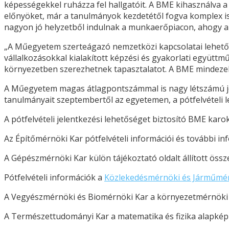
képességekkel ruházza fel hallgatóit. A BME kihasználva a
előnyöket, már a tanulmányok kezdetétől fogva komplex 
nagyon jó helyzetből indulnak a munkaerőpiacon, ahogy a
„A Műegyetem szerteágazó nemzetközi kapcsolatai lehetővé 
vállalkozásokkal kialakított képzési és gyakorlati együt
környezetben szerezhetnek tapasztalatot. A BME mindezek 
A Műegyetem magas átlagpontszámmal is nagy létszámú jelen
tanulmányait szeptembertől az egyetemen, a pótfelvételi 
A pótfelvételi jelentkezési lehetőséget biztosító BME karok 
Az Építőmérnöki Kar pótfelvételi információi és további i
A Gépészmérnöki Kar külön tájékoztató oldalt állított össz
Pótfelvételi információk a
Közlekedésmérnöki és Járműmér
A Vegyészmérnöki és Biomérnöki Kar a környezetmérnöki a
A Természettudományi Kar a matematika és fizika alapképzé