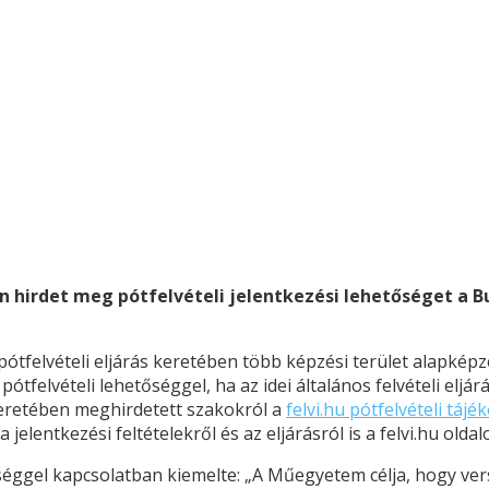
on hirdet meg pótfelvételi jelentkezési lehetőséget 
felvételi eljárás keretében több képzési terület alapképzés
tfelvételi lehetőséggel, ha az idei általános felvételi eljá
 keretében meghirdetett szakokról a
felvi.hu pótfelvételi tájé
 a jelentkezési feltételekről és az eljárásról is a felvi.hu o
tőséggel kapcsolatban kiemelte: „A Műegyetem célja, hogy v