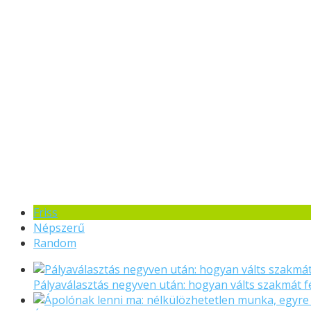
Friss
Népszerű
Random
Pályaválasztás negyven után: hogyan válts szakmát f