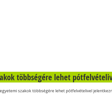
kok többségére lehet pótfelvételiv
egyetemi szakok többségére lehet pótfelvételivel jelentkezn