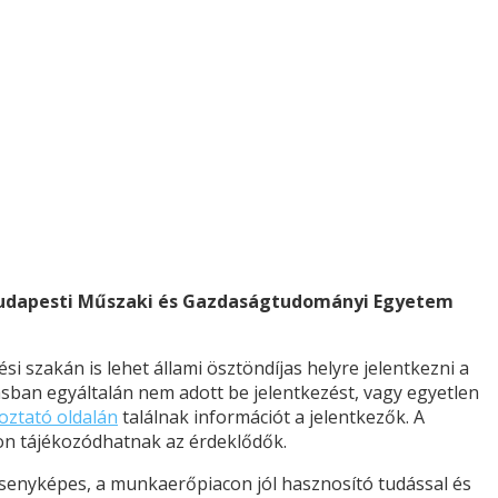
a Budapesti Műszaki és Gazdaságtudományi Egyetem
i szakán is lehet állami ösztöndíjas helyre jelentkezni a
rásban egyáltalán nem adott be jelentkezést, vagy egyetlen
koztató oldalán
találnak információt a jelentkezők. A
ldalon tájékozódhatnak az érdeklődők.
ersenyképes, a munkaerőpiacon jól hasznosító tudással és