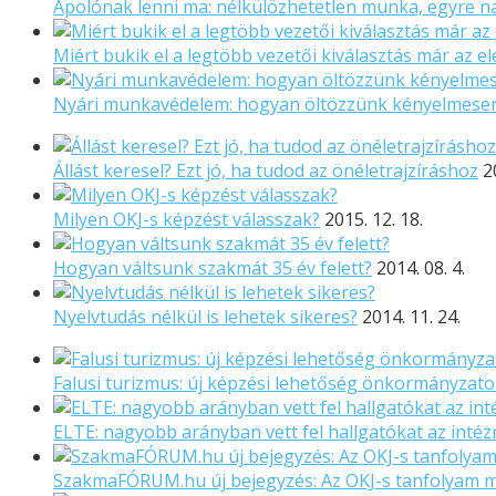
Ápolónak lenni ma: nélkülözhetetlen munka, egyre 
Miért bukik el a legtöbb vezetői kiválasztás már az el
Nyári munkavédelem: hogyan öltözzünk kényelmese
Állást keresel? Ezt jó, ha tudod az önéletrajzíráshoz
2
Milyen OKJ-s képzést válasszak?
2015. 12. 18.
Hogyan váltsunk szakmát 35 év felett?
2014. 08. 4.
Nyelvtudás nélkül is lehetek sikeres?
2014. 11. 24.
Falusi turizmus: új képzési lehetőség önkormányzat
ELTE: nagyobb arányban vett fel hallgatókat az inté
SzakmaFÓRUM.hu új bejegyzés: Az OKJ-s tanfolyam m