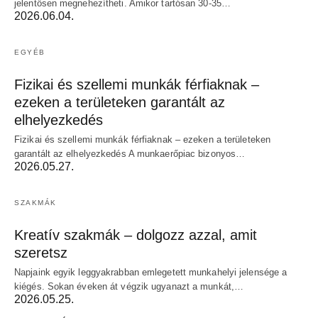
jelentősen megnehezítheti. Amikor tartósan 30-35…
2026.06.04.
EGYÉB
Fizikai és szellemi munkák férfiaknak –
ezeken a területeken garantált az
elhelyezkedés
Fizikai és szellemi munkák férfiaknak – ezeken a területeken
garantált az elhelyezkedés A munkaerőpiac bizonyos…
2026.05.27.
SZAKMÁK
Kreatív szakmák – dolgozz azzal, amit
szeretsz
Napjaink egyik leggyakrabban emlegetett munkahelyi jelensége a
kiégés. Sokan éveken át végzik ugyanazt a munkát,…
2026.05.25.